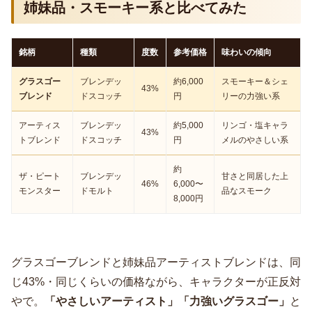
姉妹品・スモーキー系と比べてみた
銘柄
種類
度数
参考価格
味わいの傾向
グラスゴー
ブレンデッ
約6,000
スモーキー＆シェ
43%
ブレンド
ドスコッチ
円
リーの力強い系
アーティス
ブレンデッ
約5,000
リンゴ・塩キャラ
43%
トブレンド
ドスコッチ
円
メルのやさしい系
約
ザ・ピート
ブレンデッ
甘さと同居した上
46%
6,000〜
モンスター
ドモルト
品なスモーク
8,000円
グラスゴーブレンドと姉妹品アーティストブレンドは、同
じ43%・同じくらいの価格ながら、キャラクターが正反対
やで。
「やさしいアーティスト」「力強いグラスゴー」
と