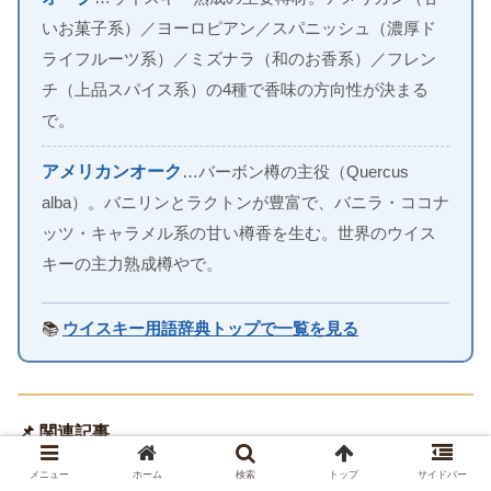
いお菓子系）／ヨーロピアン／スパニッシュ（濃厚ド
ライフルーツ系）／ミズナラ（和のお香系）／フレン
チ（上品スパイス系）の4種で香味の方向性が決まる
で。
アメリカンオーク
…バーボン樽の主役（Quercus
alba）。バニリンとラクトンが豊富で、バニラ・ココナ
ッツ・キャラメル系の甘い樽香を生む。世界のウイス
キーの主力熟成樽やで。
📚
ウイスキー用語辞典トップで一覧を見る
📌 関連記事
メニュー
ホーム
検索
トップ
サイドバー
→
コンパスボックス アーティストブレンドを妄想レビュ