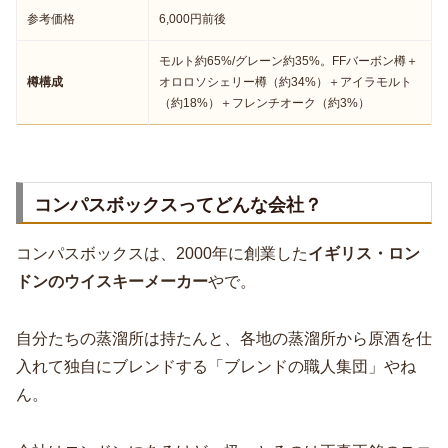
参考価格
6,000円前後
モルト約65%/グレーン約35%。FFバーボン樽＋
樽構成
オロロソシェリー樽（約34%）＋アイラモルト
（約18%）＋フレンチオーク（約3%）
コンパスボックスってどんな会社？
コンパスボックスは、2000年に創業した
イギリス・ロン
ドンのウイスキーメーカー
やで。
自分たちの蒸溜所は持たんと、各地の蒸溜所から原酒を仕
入れて独自にブレンドする「ブレンドの職人集団」やね
ん。