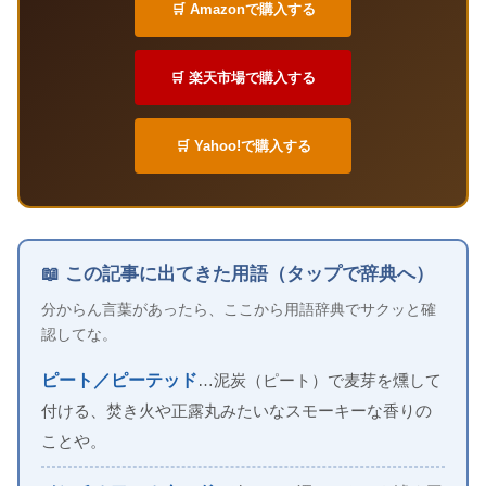
🛒 Amazonで購入する
🛒 楽天市場で購入する
🛒 Yahoo!で購入する
📖 この記事に出てきた用語（タップで辞典へ）
分からん言葉があったら、ここから用語辞典でサクッと確
認してな。
ピート／ピーテッド
…泥炭（ピート）で麦芽を燻して
付ける、焚き火や正露丸みたいなスモーキーな香りの
ことや。