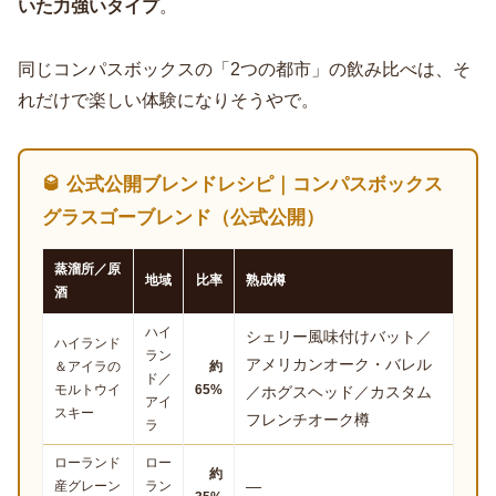
いた力強いタイプ
。
同じコンパスボックスの「2つの都市」の飲み比べは、そ
れだけで楽しい体験になりそうやで。
🥃 公式公開ブレンドレシピ｜コンパスボックス
グラスゴーブレンド（公式公開）
蒸溜所／原
地域
比率
熟成樽
酒
ハイ
シェリー風味付けバット／
ハイランド
ラン
アメリカンオーク・バレル
＆アイラの
約
ド／
モルトウイ
65%
／ホグスヘッド／カスタム
アイ
スキー
フレンチオーク樽
ラ
ローランド
ロー
約
—
産グレーン
ラン