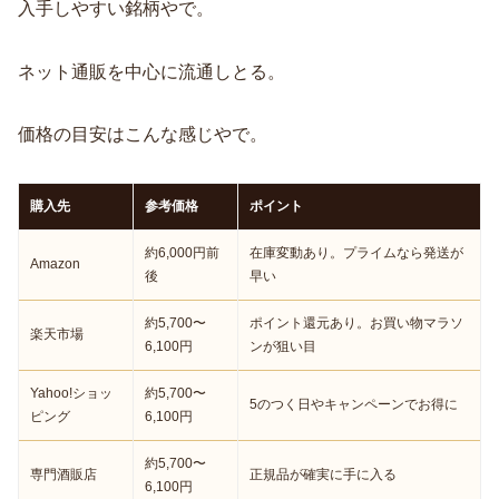
入手しやすい銘柄やで。
ネット通販を中心に流通しとる。
価格の目安はこんな感じやで。
購入先
参考価格
ポイント
約6,000円前
在庫変動あり。プライムなら発送が
Amazon
後
早い
約5,700〜
ポイント還元あり。お買い物マラソ
楽天市場
6,100円
ンが狙い目
Yahoo!ショッ
約5,700〜
5のつく日やキャンペーンでお得に
ピング
6,100円
約5,700〜
専門酒販店
正規品が確実に手に入る
6,100円