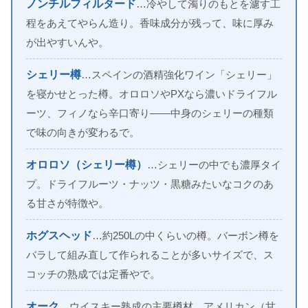
ノンチルフィルタード
…冷やして濁りのもとを濾す工
程をあえてやらん造り。香味成分が残って、味に厚み
が出やすいんや。
シェリー樽
…スペインの酒精強化ワイン「シェリー」
を寝かせとった樽。オロロソやPXなら濃いドライフル
ーツ、フィノなら辛口寄り——中身のシェリーの種類
で味の向きが変わるで。
オロロソ（シェリー樽）
…シェリーの中でも濃厚タイ
プ。ドライフルーツ・ナッツ・黒糖みたいなコクのあ
る甘さが特徴や。
ホグスヘッド
…約250Lの中くらいの樽。バーボン樽を
バラして組み直して作られることが多いサイズで、ス
コッチの熟成では定番やで。
オーク
…ウイスキー熟成の主要樽材。アメリカン（甘