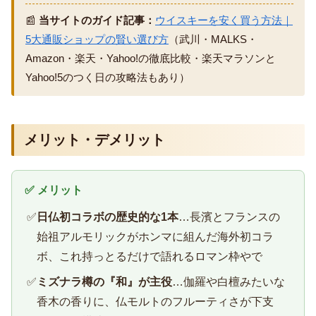
📰
当サイトのガイド記事：
ウイスキーを安く買う方法｜
5大通販ショップの賢い選び方
（武川・MALKS・
Amazon・楽天・Yahoo!の徹底比較・楽天マラソンと
Yahoo!5のつく日の攻略法もあり）
メリット・デメリット
✅ メリット
✅
日仏初コラボの歴史的な1本
…長濱とフランスの
始祖アルモリックがホンマに組んだ海外初コラ
ボ、これ持っとるだけで語れるロマン枠やで
✅
ミズナラ樽の『和』が主役
…伽羅や白檀みたいな
香木の香りに、仏モルトのフルーティさが下支