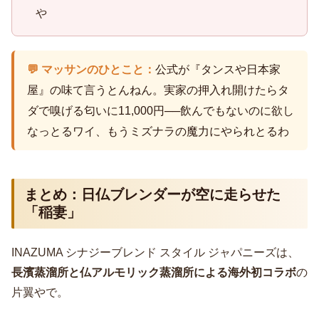
や
💬 マッサンのひとこと：
公式が『タンスや日本家
屋』の味て言うとんねん。実家の押入れ開けたらタ
ダで嗅げる匂いに11,000円──飲んでもないのに欲し
なっとるワイ、もうミズナラの魔力にやられとるわ
まとめ：日仏ブレンダーが空に走らせた
「稲妻」
INAZUMA シナジーブレンド スタイル ジャパニーズは、
長濱蒸溜所と仏アルモリック蒸溜所による海外初コラボ
の
片翼やで。