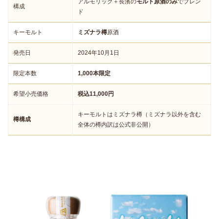
アルモリック＋長濱の
モルト原酒のみ
でブレン
構成
ド
キーモルト
ミズナラ樽
原酒
発売日
2024年10月1日
限定本数
1,000本限定
希望小売価格
税込11,000円
キーモルトはミズナラ樽（ミズナラ以外を含む
樽構成
全体の樽内訳は公式非公開）