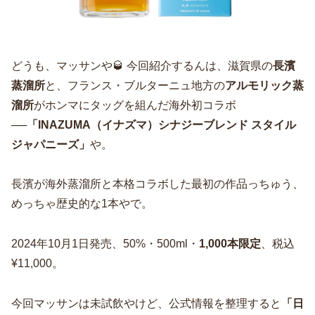
どうも、マッサンや🥃 今回紹介するんは、滋賀県の
長濱
蒸溜所
と、フランス・ブルターニュ地方の
アルモリック蒸
溜所
がホンマにタッグを組んだ海外初コラボ
──
「INAZUMA（イナズマ）シナジーブレンド スタイル
ジャパニーズ」
や。
長濱が海外蒸溜所と本格コラボした最初の作品っちゅう、
めっちゃ歴史的な1本やで。
2024年10月1日発売、50%・500ml・
1,000本限定
、税込
¥11,000。
今回マッサンは未試飲やけど、公式情報を整理すると
「日