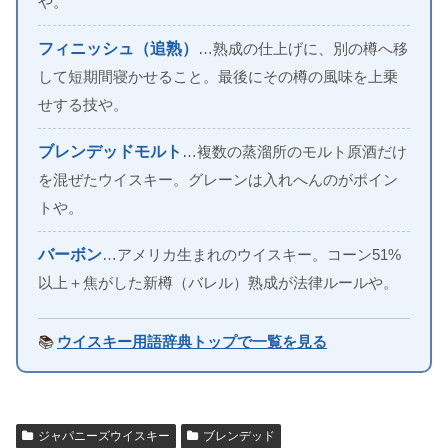
や。
フィニッシュ（追熟）
…熟成の仕上げに、別の樽へ移
して短期間寝かせること。最後にその樽の風味を上乗
せする技や。
ブレンデッドモルト
…複数の蒸溜所のモルト原酒だけ
を混ぜたウイスキー。グレーンは入れへんのがポイン
トや。
バーボン
…アメリカ生まれのウイスキー。コーン51%
以上＋焦がした新樽（バレル）熟成が法律ルールや。
📚
ウイスキー用語辞典トップで一覧を見る
ジャパニーズウイスキー
ブレンデッド