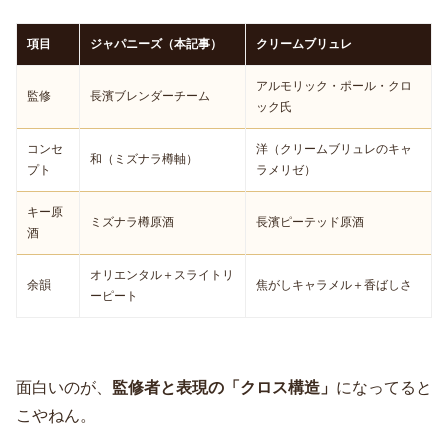
項目
ジャパニーズ（本記事）
クリームブリュレ
アルモリック・ポール・クロ
監修
長濱ブレンダーチーム
ック氏
コンセ
洋（クリームブリュレのキャ
和（ミズナラ樽軸）
プト
ラメリゼ）
キー原
ミズナラ樽原酒
長濱ピーテッド原酒
酒
オリエンタル＋スライトリ
余韻
焦がしキャラメル＋香ばしさ
ーピート
面白いのが、
監修者と表現の「クロス構造」
になってると
こやねん。