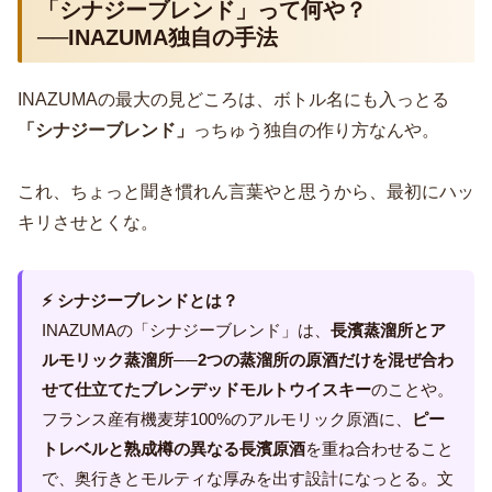
「シナジーブレンド」って何や？
──INAZUMA独自の手法
INAZUMAの最大の見どころは、ボトル名にも入っとる
「シナジーブレンド」
っちゅう独自の作り方なんや。
これ、ちょっと聞き慣れん言葉やと思うから、最初にハッ
キリさせとくな。
⚡ シナジーブレンドとは？
INAZUMAの「シナジーブレンド」は、
長濱蒸溜所とア
ルモリック蒸溜所──2つの蒸溜所の原酒だけを混ぜ合わ
せて仕立てたブレンデッドモルトウイスキー
のことや。
フランス産有機麦芽100%のアルモリック原酒に、
ピー
トレベルと熟成樽の異なる長濱原酒
を重ね合わせること
で、奥行きとモルティな厚みを出す設計になっとる。文