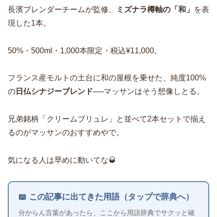
長濱ブレンダーチームが監修、
ミズナラ樽軸の「和」
を表
現した1本。
50%・500ml・1,000本限定・税込¥11,000。
フランス産モルトの土台に和の屋根を乗せた、純度100%
の
日仏シナジーブレンド
──マッサンはそう想像しとる。
兄弟銘柄「クリームブリュレ」と並べて2本セットで揃え
るのがマッサンのおすすめやで。
気になる人は早めに動いてな🥃
📖 この記事に出てきた用語（タップで辞典へ）
分からん言葉があったら、ここから用語辞典でサクッと確