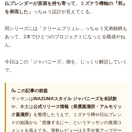
仏ブレンダーが原酒を持ち寄って、ミズナラ樽軸の『和』
を表現した」
っちゅう設計が見えてくる。
同シリーズには「クリームブリュレ」っちゅう兄弟銘柄も
あって、2本でひとつのプロジェクトになっとる構成やね
ん。
今日はこの「ジャパニーズ」側を、じっくり解説していく
で。
🍶 この記事の前提
マッサンは
INAZUMAスタイル ジャパニーズを未試飲
や。本文は
公式リリース情報（長濱蒸溜所・アルモリッ
ク蒸溜所）
を整理したうえで、ミズナラ樽や日仏ブレン
ドの知識から「想像するに〜」というマッサンの推測コ
メントを添えてる。実飲レビューは入手次第アップデー