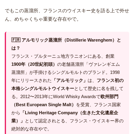
でもこの蒸溜所、フランスのウイスキー史を語る上で外せ
ん、めちゃくちゃ重要な存在やで。
🇫🇷 アルモリック蒸溜所（Distillerie Warenghem）と
は？
フランス・ブルターニュ地方ラニオンにある、創業
1900年（20世紀初頭）
の老舗蒸溜所「ヴァレンギエム
蒸溜所」が手掛けるシングルモルトのブランド。1998
年にリリースされた
「アルモリック」
は、
フランス初の
本格シングルモルトウイスキー
として歴史に名を残して
る。2012〜2013年にWorld Whisky Awardsで
欧州部門
（Best European Single Malt）
を受賞、フランス国家
から
「Living Heritage Company（生きた文化遺産企
業）」
として認定されとる、フランス・ウイスキー界の
絶対的な存在やで。