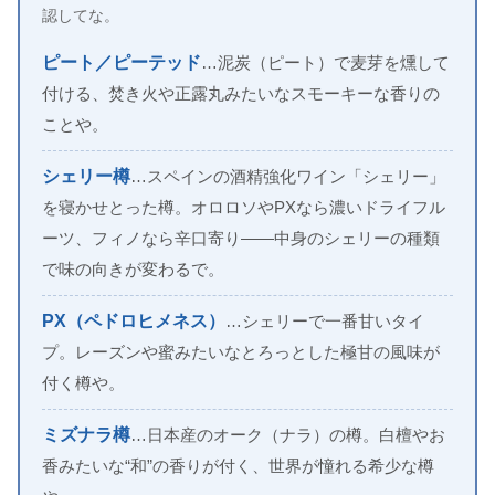
認してな。
ピート／ピーテッド
…泥炭（ピート）で麦芽を燻して
付ける、焚き火や正露丸みたいなスモーキーな香りの
ことや。
シェリー樽
…スペインの酒精強化ワイン「シェリー」
を寝かせとった樽。オロロソやPXなら濃いドライフル
ーツ、フィノなら辛口寄り——中身のシェリーの種類
で味の向きが変わるで。
PX（ペドロヒメネス）
…シェリーで一番甘いタイ
プ。レーズンや蜜みたいなとろっとした極甘の風味が
付く樽や。
ミズナラ樽
…日本産のオーク（ナラ）の樽。白檀やお
香みたいな“和”の香りが付く、世界が憧れる希少な樽