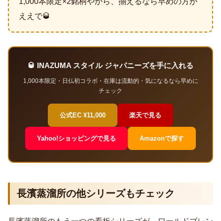
1,000本限定×2銘柄やから、揃えるなら早めの方が
ええで🥃
🥃 INAZUMA スタイル ジャパニーズを手に入れる
1,000本限定・日仏初コラボ・在庫は流動的・気になるなら早めに
チェック
公式EC ¥11,000
楽天で見る
Yahoo!ショッピングで見る
Amazonで探す
長濱蒸溜所の他シリーズもチェック