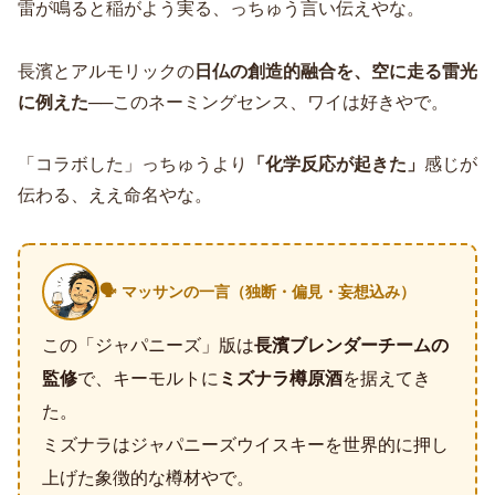
雷が鳴ると稲がよう実る、っちゅう言い伝えやな。
長濱とアルモリックの
日仏の創造的融合を、空に走る雷光
に例えた
──このネーミングセンス、ワイは好きやで。
「コラボした」っちゅうより
「化学反応が起きた」
感じが
伝わる、ええ命名やな。
🗣️ マッサンの一言（独断・偏見・妄想込み）
この「ジャパニーズ」版は
長濱ブレンダーチームの
監修
で、キーモルトに
ミズナラ樽原酒
を据えてき
た。
ミズナラはジャパニーズウイスキーを世界的に押し
上げた象徴的な樽材やで。