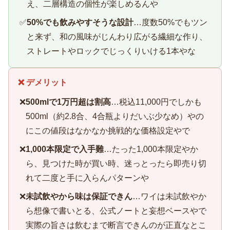
え、二層構造の個性が楽しめるんや
✅
50%でも飲みやすそうな設計
…度数50%でもツン
と来ず、和の風味がじんわり広がる繊細な作り、
ストレートやロックでじっくりいける1本やな
❌ デメリット
❌
500mlで1万円超は割高
…税込11,000円でしかも
500ml（約2.8合、4合瓶よりだいぶ少なめ）やの
にこの値段はなかなか挑戦的な価格設定やで
❌
1,000本限定で入手難
…たった1,000本限定やか
ら、見つけた時が買い時、迷っとったら即売り切
れて二度と手に入らんパターンや
❌
未試飲やから味は保証できん
…ワイは未試飲やか
ら想像で書いとる、公式ノートと妄想ベースやで
実際の旨さは飲むまで断言できんのが正直なとこ