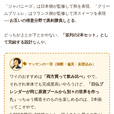
「ジャパニーズ」は日本側が監修して和を表現、「クリー
ムブリュレ」はフランス側が監修して洋スイーツを表現
──
お互いの得意分野で真剣勝負しとる
。
どっちが上とか下とかやない、
「並列の2本セット」とし
て完結する設計
なんや。
🗣️ マッサンの一言（独断・偏見・妄想込み）
ワイのおすすめは
「両方買って飲み比べ」
やで。
それぞれ単体でも完成度高いやろうけど、
「日仏ブ
レンダーが同じ原酒プールから別々の世界を作っ
た」
っちゅう構造そのものを楽しめるのは、2本揃
ってこそやで。