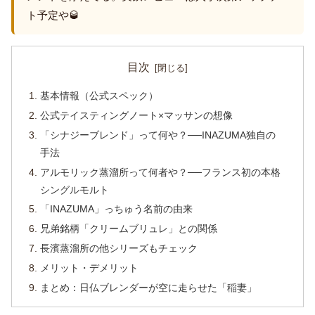
ト予定や🥃
目次
基本情報（公式スペック）
公式テイスティングノート×マッサンの想像
「シナジーブレンド」って何や？──INAZUMA独自の
手法
アルモリック蒸溜所って何者や？──フランス初の本格
シングルモルト
「INAZUMA」っちゅう名前の由来
兄弟銘柄「クリームブリュレ」との関係
長濱蒸溜所の他シリーズもチェック
メリット・デメリット
まとめ：日仏ブレンダーが空に走らせた「稲妻」