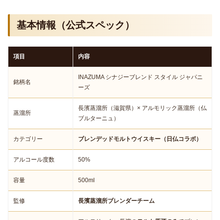
基本情報（公式スペック）
項目
内容
INAZUMA シナジーブレンド スタイル ジャパニ
銘柄名
ーズ
長濱蒸溜所（滋賀県）× アルモリック蒸溜所（仏
蒸溜所
ブルターニュ）
カテゴリー
ブレンデッドモルトウイスキー（日仏コラボ）
アルコール度数
50%
容量
500ml
監修
長濱蒸溜所ブレンダーチーム