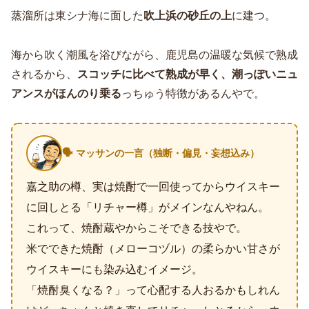
蒸溜所は東シナ海に面した
吹上浜の砂丘の上
に建つ。
海から吹く潮風を浴びながら、鹿児島の温暖な気候で熟成
されるから、
スコッチに比べて熟成が早く、潮っぽいニュ
アンスがほんのり乗る
っちゅう特徴があるんやで。
🗣️ マッサンの一言（独断・偏見・妄想込み）
嘉之助の樽、実は焼酎で一回使ってからウイスキー
に回しとる「リチャー樽」がメインなんやねん。
これって、焼酎蔵やからこそできる技やで。
米でできた焼酎（メローコヅル）の柔らかい甘さが
ウイスキーにも染み込むイメージ。
「焼酎臭くなる？」って心配する人おるかもしれん