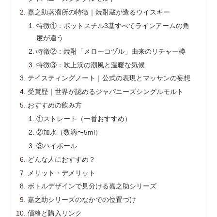
嘉之助蒸溜所の特徴｜焼酎蔵が造るウイスキー
特徴①：ポットスチル3基すべてラインアームの角
度が違う
特徴②：焼酎「メローコヅル」由来のリチャー樽
特徴③：吹上浜の潮風と温暖な気候
テイスティングノート｜公式の表現とマッサンの妄想
受賞歴｜世界が認めるジャパニーズシングルモルト
おすすめの飲み方
①ストレート（一番おすすめ）
②加水（数滴〜5ml）
③ハイボール
どんな人におすすめ？
メリット・デメリット
ボトルデザインで見分ける嘉之助シリーズ
嘉之助シリーズのなかでの位置づけ
価格と購入リンク