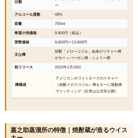
分類
ー
アルコール度数
48%
容量
700ml
希望小売価格
9,900円（税込）
実勢価格
9,000円〜13,000円
焼酎「メローコヅル」由来のリチャー樽
主な樽
がキー＋バーボン樽・シェリー樽
初リリース
2023年1月18日
アメリカンホワイトオークのリチャー
樽構成
（焼酎メロウコヅル）樽をキーに複数樽
ヴァッティング（比率は公式非公開）
嘉之助蒸溜所の特徴｜焼酎蔵が造るウイス
キー