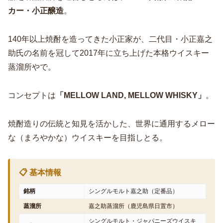
カー・小正醸造
。
140年以上焼酎を造ってきた小正家が、二代目・小正嘉之
助氏の名前を冠して2017年に立ち上げた本格ウイスキー
蒸溜所やで。
コンセプトは
「MELLOW LAND, MELLOW WHISKY」
。
焼酎造りの伝統と知見を活かした、世界に通用するメロー
な（まろやかな）ウイスキーを目指しとる。
📋 基本情報
銘柄
シングルモルト嘉之助（定番品）
蒸溜所
嘉之助蒸溜所（鹿児島県日置市）
シングルモルト・ジャパニーズウイスキ