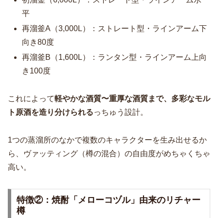
平
再溜釜A（3,000L）：ストレート型・ラインアーム下
向き80度
再溜釜B（1,600L）：ランタン型・ラインアーム上向
き100度
これによって
軽やかな酒質〜重厚な酒質まで、多彩なモル
ト原酒を造り分けられる
っちゅう設計。
1つの蒸溜所のなかで複数のキャラクターを生み出せるか
ら、ヴァッティング（樽の混合）の自由度がめちゃくちゃ
高い。
特徴②：焼酎「メローコヅル」由来のリチャー
樽