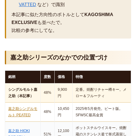
VATTED
など）で識別
本記事に似た方向性のボトルとして
KAGOSHIMA
EXCLUSIVE
も並べたで。
比較の参考にしてな。
嘉之助シリーズのなかでの位置づけ
銘柄
度数
価格
特徴
シングルモルト嘉
9,900
定番。焼酎リチャー樽キー。メ
48%
之助（本記事）
円
ロー＆フルーティ
嘉之助シングルモ
10,450
2025年5月発売。ピート版。
48%
ルト PEATED
円
SFWSC最高金賞
ポットスチルウイスキー。焼酎
嘉之助 HIOKI
12,100
51%
蔵のステンレス釜で単式蒸留し