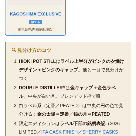
KAGOSHIMA EXCLUSIVE
似てる
鹿児島県内特約店限定
🔍 見分け方のコツ
HIOKI POT STILL
は
ラベル上半分がピンクの夕焼け
デザイン＋ピンクのキャップ
。他と一目で見分けが
つく
DOUBLE DISTILLERY
は
金キャップ＋金色ラベ
ル
。中央が白い月。ブレンデッド枠で唯一
白ラベル系（定番／PEATED）は中央の円の色で見
分ける：
金の太陽＝定番
／
銀の月＝PEATED
限定エディションは
ラベル下部の銘柄表記
（2026
LIMITED／
IPA CASK FINISH
／
SHERRY CASKS