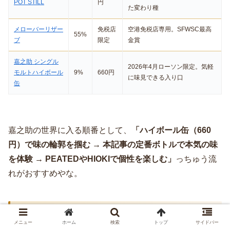
POT STILL
円
た変わり種
メローバーリザー
免税店
空港免税店専用。SFWSC最高
55%
ブ
限定
金賞
嘉之助 シングル
2026年4月ローソン限定。気軽
モルトハイボール
9%
660円
に味見できる入り口
缶
嘉之助の世界に入る順番として、
「ハイボール缶（660
円）で味の輪郭を掴む → 本記事の定番ボトルで本気の味
を体験 → PEATEDやHIOKIで個性を楽しむ」
っちゅう流
れがおすすめやな。
価格と購入リンク
メニュー
ホーム
検索
トップ
サイドバー