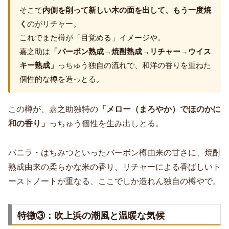
そこで
内側を削って新しい木の面を出して、もう一度焼
く
のがリチャー。
これでまた樽が「目覚める」イメージや。
嘉之助は
「バーボン熟成→焼酎熟成→リチャー→ウイス
キー熟成」
っちゅう独自の流れで、和洋の香りを重ねた
個性的な樽を造っとる。
この樽が、嘉之助独特の
「メロー（まろやか）でほのかに
和の香り」
っちゅう個性を生み出しとる。
バニラ・はちみつといったバーボン樽由来の甘さに、焼酎
熟成由来の柔らかな米の香り、リチャーによる香ばしいト
ーストノートが重なる、ここでしか造れん独自の樽やで。
特徴③：吹上浜の潮風と温暖な気候