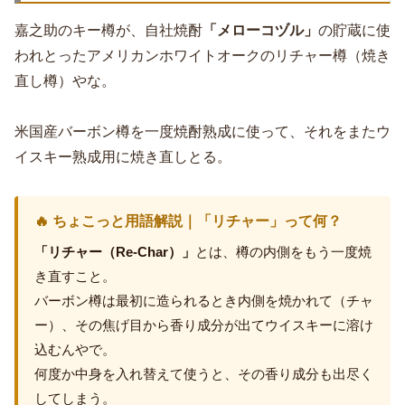
嘉之助のキー樽が、自社焼酎
「メローコヅル」
の貯蔵に使
われとったアメリカンホワイトオークのリチャー樽（焼き
直し樽）やな。
米国産バーボン樽を一度焼酎熟成に使って、それをまたウ
イスキー熟成用に焼き直しとる。
🔥 ちょこっと用語解説｜「リチャー」って何？
「リチャー（Re-Char）」
とは、樽の内側をもう一度焼
き直すこと。
バーボン樽は最初に造られるとき内側を焼かれて（チャ
ー）、その焦げ目から香り成分が出てウイスキーに溶け
込むんやで。
何度か中身を入れ替えて使うと、その香り成分も出尽く
してしまう。