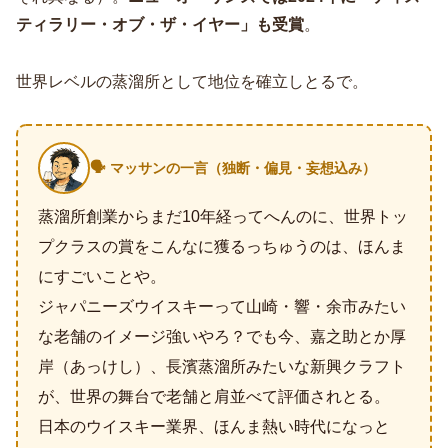
ティラリー・オブ・ザ・イヤー」も受賞
。
世界レベルの蒸溜所として地位を確立しとるで。
🗣️ マッサンの一言（独断・偏見・妄想込み）
蒸溜所創業からまだ10年経ってへんのに、世界トッ
プクラスの賞をこんなに獲るっちゅうのは、ほんま
にすごいことや。
ジャパニーズウイスキーって山崎・響・余市みたい
な老舗のイメージ強いやろ？でも今、嘉之助とか厚
岸（あっけし）、長濱蒸溜所みたいな新興クラフト
が、世界の舞台で老舗と肩並べて評価されとる。
日本のウイスキー業界、ほんま熱い時代になっと