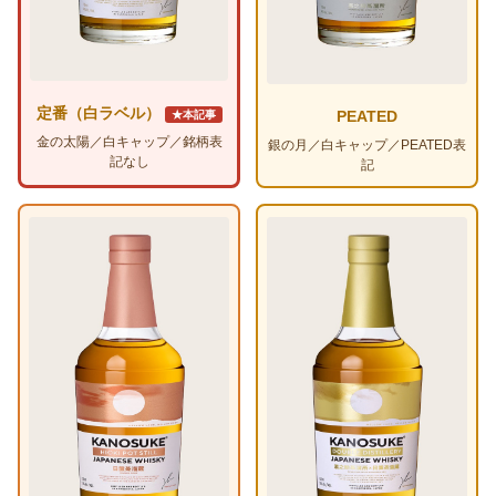
定番（白ラベル）
PEATED
★本記事
金の太陽／白キャップ／銘柄表
銀の月／白キャップ／PEATED表
記なし
記