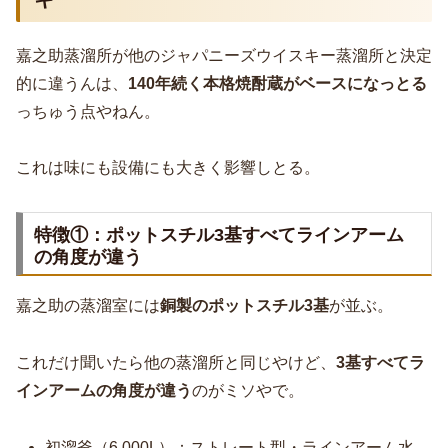
嘉之助蒸溜所が他のジャパニーズウイスキー蒸溜所と決定
的に違うんは、
140年続く本格焼酎蔵がベースになっとる
っちゅう点やねん。
これは味にも設備にも大きく影響しとる。
特徴①：ポットスチル3基すべてラインアーム
の角度が違う
嘉之助の蒸溜室には
銅製のポットスチル3基
が並ぶ。
これだけ聞いたら他の蒸溜所と同じやけど、
3基すべてラ
インアームの角度が違う
のがミソやで。
初溜釜（6,000L）：ストレート型・ラインアーム水