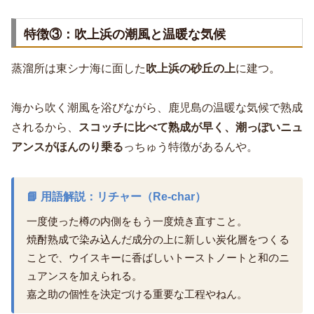
特徴③：吹上浜の潮風と温暖な気候
蒸溜所は東シナ海に面した
吹上浜の砂丘の上
に建つ。
海から吹く潮風を浴びながら、鹿児島の温暖な気候で熟成
されるから、
スコッチに比べて熟成が早く、潮っぽいニュ
アンスがほんのり乗る
っちゅう特徴があるんや。
📘 用語解説：リチャー（Re-char）
一度使った樽の内側をもう一度焼き直すこと。
焼酎熟成で染み込んだ成分の上に新しい炭化層をつくる
ことで、ウイスキーに香ばしいトーストノートと和のニ
ュアンスを加えられる。
嘉之助の個性を決定づける重要な工程やねん。