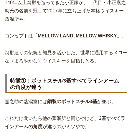
140年以上焼酎を造ってきた小正家が、二代目・小正嘉之
助氏の名前を冠して2017年に立ち上げた本格ウイスキー
蒸溜所や。
コンセプトは
「MELLOW LAND, MELLOW WHISKY」
。
焼酎造りの伝統と知見を活かした、世界に通用するメロー
な（まろやかな）ウイスキーを目指しとる。
特徴①：ポットスチル3基すべてラインアーム
の角度が違う
嘉之助の蒸溜室には
銅製のポットスチル3基
が並ぶ。
これだけ聞いたら他の蒸溜所と同じやけど、
3基すべてラ
インアームの角度が違う
のがミソやで。