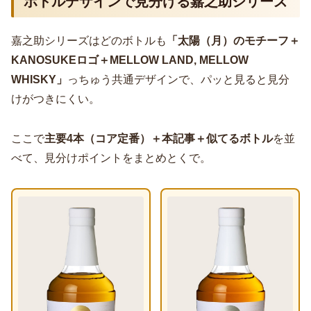
ボトルデザインで見分ける嘉之助シリーズ
嘉之助シリーズはどのボトルも
「太陽（月）のモチーフ＋
KANOSUKEロゴ＋MELLOW LAND, MELLOW
WHISKY」
っちゅう共通デザインで、パッと見ると見分
けがつきにくい。
ここで
主要4本（コア定番）＋本記事＋似てるボトル
を並
べて、見分けポイントをまとめとくで。