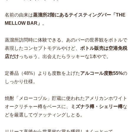
名前の由来は
蒸溜所2階にあるテイスティングバー「THE
MELLOW BAR」
。
蒸溜所訪問時に体験できる、あのバーの世界観をボトルで
表現したコンセプトモデルやけど、
ボトル販売は空港免税
店だけ
っちゅう、出会えたらラッキーな1本やで。
定番品（48%）よりも度数を上げた
アルコール度数55%
の
しっかり仕様。
焼酎「メローコヅル」貯蔵に使われたアメリカンホワイト
オークリチャー樽をベースに、
ミズナラ樽・シェリー樽
な
どを厳選してヴァッティングしとる。
リリース直後から世界的な賞を獲得しまくっとって、