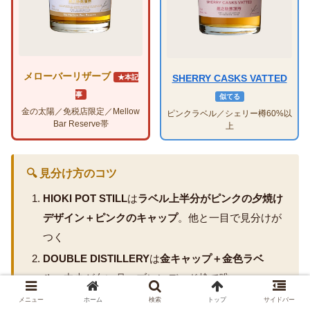
メローバーリザーブ
SHERRY CASKS VATTED
★本記
事
似てる
金の太陽／免税店限定／Mellow
ピンクラベル／シェリー樽60%以
Bar Reserve帯
上
🔍 見分け方のコツ
HIOKI POT STILL
は
ラベル上半分がピンクの夕焼け
デザイン＋ピンクのキャップ
。他と一目で見分けが
つく
DOUBLE DISTILLERY
は
金キャップ＋金色ラベ
ル
。中央が白い月。ブレンデッド枠で唯一
白ラベル系（定番／PEATED）は中央の円の色で見
メニュー
ホーム
検索
トップ
サイドバー