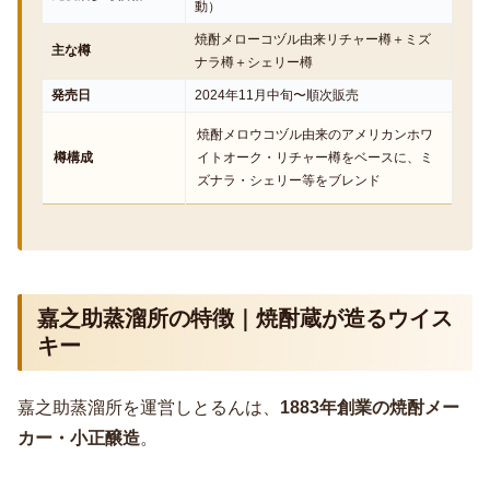
動）
焼酎メローコヅル由来リチャー樽＋ミズ
主な樽
ナラ樽＋シェリー樽
発売日
2024年11月中旬〜順次販売
焼酎メロウコヅル由来のアメリカンホワ
樽構成
イトオーク・リチャー樽をベースに、ミ
ズナラ・シェリー等をブレンド
嘉之助蒸溜所の特徴｜焼酎蔵が造るウイス
キー
嘉之助蒸溜所を運営しとるんは、
1883年創業の焼酎メー
カー・小正醸造
。