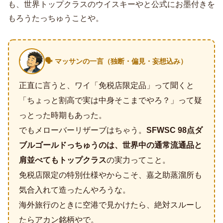
も、世界トップクラスのウイスキーやと公式にお墨付きを
もろうたっちゅうことや。
🗣️ マッサンの一言（独断・偏見・妄想込み）
正直に言うと、ワイ「免税店限定品」って聞くと
「ちょっと割高で実は中身そこまでやろ？」って疑
っとった時期もあった。
でもメローバーリザーブはちゃう。
SFWSC 98点ダ
ブルゴールドっちゅうのは、世界中の通常流通品と
肩並べてもトップクラス
の実力ってこと。
免税店限定の特別仕様やからこそ、嘉之助蒸溜所も
気合入れて造ったんやろうな。
海外旅行のときに空港で見かけたら、絶対スルーし
たらアカン銘柄やで。