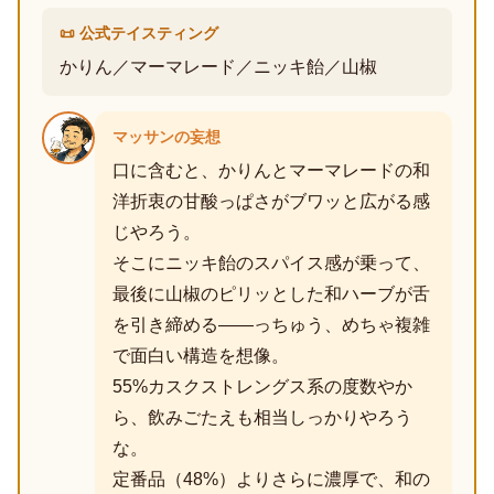
📜 公式テイスティング
かりん／マーマレード／ニッキ飴／山椒
マッサンの妄想
口に含むと、かりんとマーマレードの和
洋折衷の甘酸っぱさがブワッと広がる感
じやろう。
そこにニッキ飴のスパイス感が乗って、
最後に山椒のピリッとした和ハーブが舌
を引き締める——っちゅう、めちゃ複雑
で面白い構造を想像。
55%カスクストレングス系の度数やか
ら、飲みごたえも相当しっかりやろう
な。
定番品（48%）よりさらに濃厚で、和の