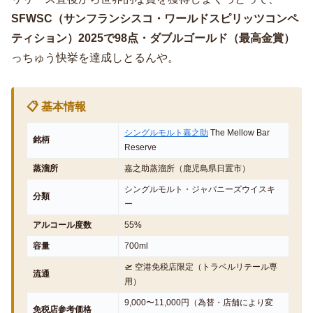
SFWSC（サンフランシスコ・ワールドスピリッツコンペ
ティション）2025で98点・ダブルゴールド（最高金賞）
っちゅう快挙を達成しとるんや。
📋 基本情報
シングルモルト嘉之助
The Mellow Bar
銘柄
Reserve
蒸溜所
嘉之助蒸溜所（鹿児島県日置市）
シングルモルト・ジャパニーズウイスキ
分類
ー
アルコール度数
55%
容量
700ml
🛫 空港免税店限定（トラベルリテール専
流通
用）
9,000〜11,000円（為替・店舗により変
免税店参考価格