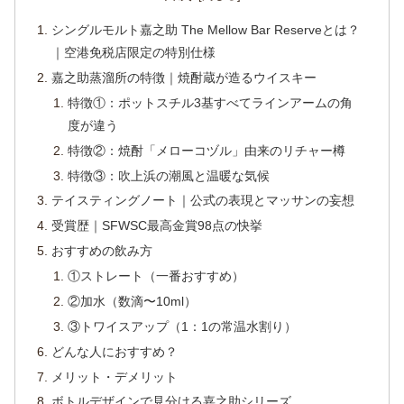
シングルモルト嘉之助 The Mellow Bar Reserveとは？
｜空港免税店限定の特別仕様
嘉之助蒸溜所の特徴｜焼酎蔵が造るウイスキー
特徴①：ポットスチル3基すべてラインアームの角
度が違う
特徴②：焼酎「メローコヅル」由来のリチャー樽
特徴③：吹上浜の潮風と温暖な気候
テイスティングノート｜公式の表現とマッサンの妄想
受賞歴｜SFWSC最高金賞98点の快挙
おすすめの飲み方
①ストレート（一番おすすめ）
②加水（数滴〜10ml）
③トワイスアップ（1：1の常温水割り）
どんな人におすすめ？
メリット・デメリット
ボトルデザインで見分ける嘉之助シリーズ