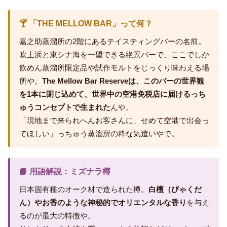
🍸 「THE MELLOW BAR」って何？
嘉之助蒸溜所の2階にあるテイスティングバーの名前。
吹上浜と東シナ海を一望できる絶景バーで、ここでしか
飲めん蒸溜所限定品や試作モルトをじっくり味わえる場
所や。
The Mellow Bar Reserveは、このバーの世界観
を1本に閉じ込めて、世界中の空港免税店に届けるっち
ゅうコンセプトで生まれた
んや。
「現地まで来られへんお客さんに、せめて空港で出会っ
てほしい」っちゅう蒸溜所の粋な気遣いやで。
📘 用語解説：ミズナラ樽
日本固有種のオーク材で造られた樽。
白檀（びゃくだ
ん）やお香のような神秘的でオリエンタルな香り
を与え
るのが最大の特徴や。