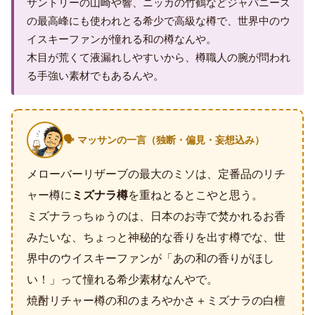
サントリーの山崎や響、ニッカの竹鶴などジャパニーズ
の最高峰にも使われとる希少で高級な樽で、世界中のウ
イスキーファンが憧れる和の樽なんや。
木目が荒くて液漏れしやすいから、樽職人の腕が問われ
る手強い素材でもあるんや。
🗣️ マッサンの一言（独断・偏見・妄想込み）
メローバーリザーブの最大のミソは、定番品のリチ
ャー樽に
ミズナラ樽
を重ねとるとこやと思う。
ミズナラっちゅうのは、日本のお寺で焚かれるお香
みたいな、ちょっと神秘的な香りを出す樽でな、世
界中のウイスキーファンが「あの和の香りがほし
い！」って憧れる希少素材なんやで。
焼酎リチャー樽の和のまろやかさ＋ミズナラの白檀