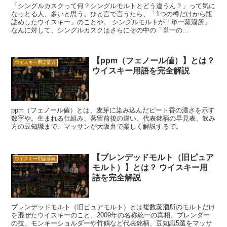
「シングルカスクって何？シングルモルトとどう違うん？」って気に
なっとる人、多いと思う。ひと言で言うたら、「1つの樽だけから瓶
詰めしたウイスキー」のことや。 シングルモルトが「単一蒸溜所」
なんに対して、シングルカスクはさらにその中の「単一の...
【ppm（フェノール値）】とは？
ウイスキー用語辞典
ウイスキー用語を完全解説
ppm（フェノール値）とは、麦芽に染み込んだピート香の濃さを示す
数字や。生まれる仕組み、蒸留前後の違い、代表銘柄の早見表、飲み
方の豆知識まで、マッサンが大阪弁で楽しく解説するで。
【ブレンデッドモルト（旧ピュア
ウイスキー用語辞典
モルト）】とは？ ウイスキー用
語を完全解説
ブレンデッドモルト（旧ピュアモルト）とは複数蒸溜所のモルトだけ
を混ぜたウイスキーのこと。2009年の名称統一の真相、ブレンダー
の技、モンキーショルダーや竹鶴など代表銘柄、豆知識5選をマッサ