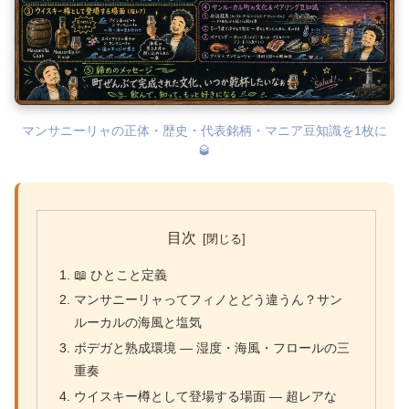
マンサニーリャの正体・歴史・代表銘柄・マニア豆知識を1枚に
🥃
目次
📖 ひとこと定義
マンサニーリャってフィノとどう違うん？サン
ルーカルの海風と塩気
ボデガと熟成環境 ― 湿度・海風・フロールの三
重奏
ウイスキー樽として登場する場面 ― 超レアな