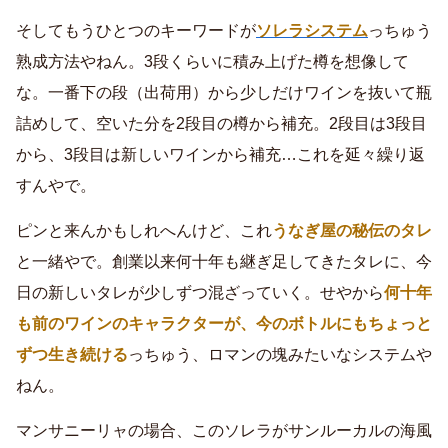
そしてもうひとつのキーワードが
ソレラシステム
っちゅう
熟成方法やねん。3段くらいに積み上げた樽を想像して
な。一番下の段（出荷用）から少しだけワインを抜いて瓶
詰めして、空いた分を2段目の樽から補充。2段目は3段目
から、3段目は新しいワインから補充…これを延々繰り返
すんやで。
ピンと来んかもしれへんけど、これ
うなぎ屋の秘伝のタレ
と一緒やで。創業以来何十年も継ぎ足してきたタレに、今
日の新しいタレが少しずつ混ざっていく。せやから
何十年
も前のワインのキャラクターが、今のボトルにもちょっと
ずつ生き続ける
っちゅう、ロマンの塊みたいなシステムや
ねん。
マンサニーリャの場合、このソレラがサンルーカルの海風