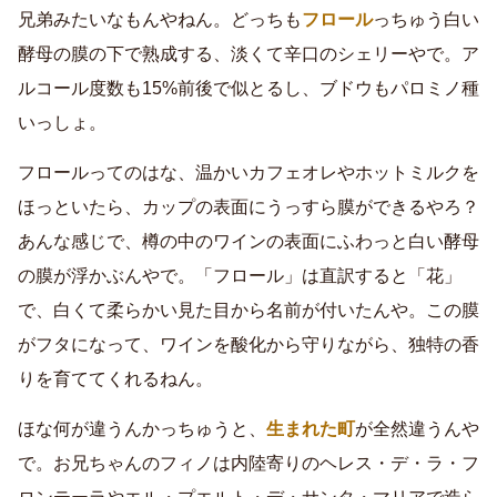
兄弟みたいなもんやねん。どっちも
フロール
っちゅう白い
酵母の膜の下で熟成する、淡くて辛口のシェリーやで。ア
ルコール度数も15%前後で似とるし、ブドウもパロミノ種
いっしょ。
フロールってのはな、温かいカフェオレやホットミルクを
ほっといたら、カップの表面にうっすら膜ができるやろ？
あんな感じで、樽の中のワインの表面にふわっと白い酵母
の膜が浮かぶんやで。「フロール」は直訳すると「花」
で、白くて柔らかい見た目から名前が付いたんや。この膜
がフタになって、ワインを酸化から守りながら、独特の香
りを育ててくれるねん。
ほな何が違うんかっちゅうと、
生まれた町
が全然違うんや
で。お兄ちゃんのフィノは内陸寄りのヘレス・デ・ラ・フ