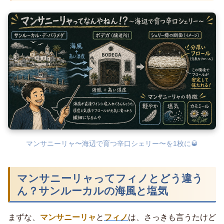
マンサニーリャ〜海辺で育つ辛口シェリー〜を1枚に🥃
マンサニーリャってフィノとどう違う
ん？サンルーカルの海風と塩気
まずな、
マンサニーリャ
と
フィノ
は、さっきも言うたけど