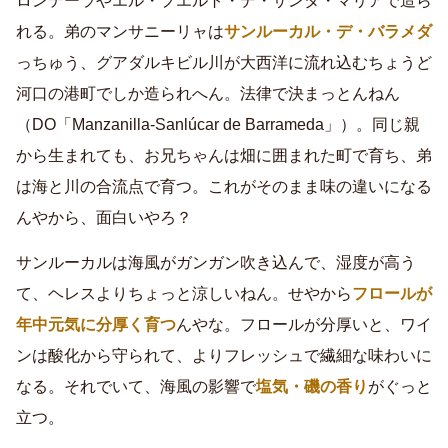
ロンテーラやエル・プエルト・デ・サンタ・マリアで造ら
れる。弟のマンサニーリャは
サンルーカル・デ・バラメダ
っちゅう、グアダルキビル川が大西洋に流れ込むちょうど
河口の港町でしか造られへん。法律で決まっとんねん
（DO「Manzanilla-Sanlúcar de Barrameda」）。同じ親
から生まれても、お兄ちゃんは畑に囲まれた町で育ち、弟
は海と川の合流点で育つ。これがそのまま味の違いになる
んやから、面白いやろ？
サンルーカルは海風がガンガン吹き込んで、湿度が高う
て、ヘレスよりちょっと涼しいねん。せやから
フロールが
年中元気に分厚く育つ
んやな。フロールが分厚いと、ワイ
ンは酸化から守られて、よりフレッシュで繊細な味わいに
なる。それでいて、海風の影響で
塩気・磯の香り
がぐっと
立つ。