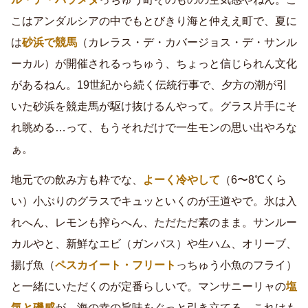
こはアンダルシアの中でもとびきり海と仲ええ町で、夏に
は
砂浜で競馬
（カレラス・デ・カバージョス・デ・サンル
ーカル）が開催されるっちゅう、ちょっと信じられん文化
があるねん。19世紀から続く伝統行事で、夕方の潮が引
いた砂浜を競走馬が駆け抜けるんやって。グラス片手にそ
れ眺める…って、もうそれだけで一生モンの思い出やろな
ぁ。
地元での飲み方も粋でな、
よーく冷やして
（6〜8℃くら
い）小ぶりのグラスでキュッといくのが王道やで。氷は入
れへん、レモンも搾らへん、ただただ素のまま。サンルー
カルやと、新鮮なエビ（ガンバス）や生ハム、オリーブ、
揚げ魚（
ペスカイート・フリート
っちゅう小魚のフライ）
と一緒にいただくのが定番らしいで。マンサニーリャの
塩
気と磯感
が、海の幸の旨味をぐっと引き立てる…これはも