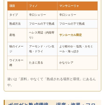
項目
フィノ
マンサニーリャ
タイプ
辛口シェリー
辛口シェリー
熟成方法
フロールの下で熟成
フロールの下で熟成
ヘレス周辺（内陸寄
産地
サンルーカル限定
り）
味のイメー
アーモンド・パン生
より軽やか・塩気・カモミ
ジ
地・ドライ
ール・海っぽさ
ウイスキー
たまに見る
かなりレア
樽
違いは「原料」やなくて「熟成される場所と環境」にあるん
や。