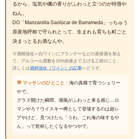
るから、塩気や磯の香りがふわっと立つのが特徴や
ねん。
DO「Manzanilla-Sanlúcar de Barrameda」っちゅう
原産地呼称で守られとって、生まれも育ちも町ごと
決まっとるお酒なんや。
※酒精強化＝白ワインにブランデーなどの蒸留酒を加え
て、アルコール度数を15%前後まで上げる工程のこと。
詳しくは
酒精強化（ワイン）の記事
へどうぞ。
💬 マッサンのひとこと：
海の真横で育つシェリー
やで。
グラス開けた瞬間、潮風がふわっと来る感じ…ロ
マンやろ？ウイスキー樽として登場するのは超レ
アやけど、見つけたら「うわ、これ海の味するや
ん」って乾杯したくなるやつやで。