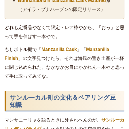
Bunnahabhain Manzanilla Cask Matured
系
（アイラ・ブナハーブンの限定リリース）
どれも定番品やなくて限定・レア枠やから、「おっ」と思
って手を伸ばす一本やで。
もしボトル棚で「
Manzanilla Cask
」「
Manzanilla
Finish
」の文字見つけたら、それは海風の置き土産が一杯
に閉じ込められた、なかなかお目にかかれん一本やと思っ
て手に取ってみてな。
サンルーカル町の文化＆ペアリング豆
知識
マンサニーリャを語るときに外されへんのが、
サンルーカ
ル・デ・バラメダ
っちゅう町そのものの空気感やねん。こ