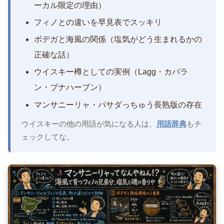
ーカル限定の理由）
フィノとの違いを早見表でスッキリ
ボデガと海風の関係（塩気がどう生まれるかの
正確な話）
ウイスキー樽としての実例（Lagg・カバラ
ン・ブナハーブン）
マンサニーリャ・パサダっちゅう長熟版の存在
ウイスキーの他の用語が気になる人は、
用語辞典
もチ
ェックしてな。