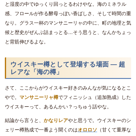
と湿度の中でゆっくり回っとるわけやな。海のミネラル
感、フロールが作る酵母っぽい香ばしさ、そして時間の重
なり。グラス一杯のマンサニーリャの中に、町の地理と気
候と歴史がぜんぶ詰まっとる…そう思うと、なんかちょっ
と背筋伸びるよな。
ウイスキー樽として登場する場面 ― 超
レアな「海の樽」
さて、ここからがウイスキー好きのみんなが気になるとこ
やで。
マンサニーリャ樽
でフィニッシュ（追加熟成）した
ウイスキーって、あるんかい？っちゅう話やな。
結論から言うと、
かなりレア
やと思うで。ウイスキーのシ
ェリー樽熟成で一番よう聞くのは
オロロソ
（甘くて重厚な