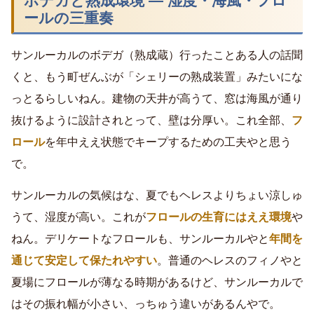
ボデガと熟成環境 ― 湿度・海風・フロ
ールの三重奏
サンルーカルのボデガ（熟成蔵）行ったことある人の話聞
くと、もう町ぜんぶが「シェリーの熟成装置」みたいにな
っとるらしいねん。建物の天井が高うて、窓は海風が通り
抜けるように設計されとって、壁は分厚い。これ全部、
フ
ロール
を年中ええ状態でキープするための工夫やと思う
で。
サンルーカルの気候はな、夏でもヘレスよりちょい涼しゅ
うて、湿度が高い。これが
フロールの生育にはええ環境
や
ねん。デリケートなフロールも、サンルーカルやと
年間を
通じて安定して保たれやすい
。普通のヘレスのフィノやと
夏場にフロールが薄なる時期があるけど、サンルーカルで
はその振れ幅が小さい、っちゅう違いがあるんやで。