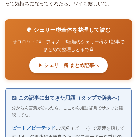
って気持ちになってくれたら、ワイも嬉しいで。
🍇 シェリー樽全体を整理して読む
オロロソ・PX・フィノ…8種類のシェリー樽を1記事で
まとめて整理しとるで🥃
▶ シェリー樽 まとめ記事へ
📖 この記事に出てきた用語（タップで辞典へ）
分からん言葉があったら、ここから用語辞典でサクッと確
認してな。
ピート／ピーテッド
…泥炭（ピート）で麦芽を燻して
付ける、焚き火や正露丸みたいなスモーキーな香りの