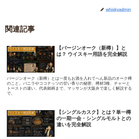
whiskyadmin
関連記事
【バージンオーク（新樽）】と
ウイスキー用語辞典
は？ ウイスキー用語を完全解説
バージンオーク（新樽）とは一度もお酒を入れてへん新品のオーク樽
のこと。バニラやココナッツの甘い香りの秘密、樽材3種、チャーと
トーストの違い、代表銘柄まで、マッサンが大阪弁で楽しく解説する
で。
【シングルカスク】とは？単一樽
ウイスキー用語辞典
の一期一会・シングルモルトとの
違いを完全解説