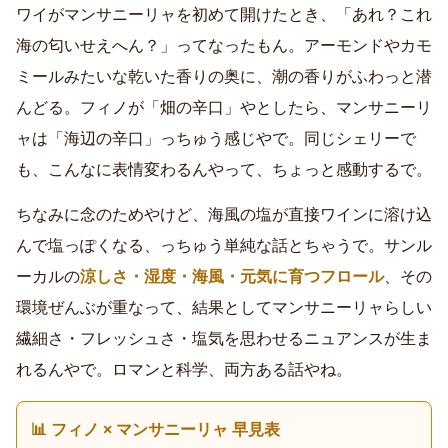
ワイがマンサニーリャを初めて開けたとき、「あれ？これ
海の匂いせえへん？」ってなったもん。アーモンドやカモ
ミールみたいな乾いた香りの奥に、潮の香りがふわっと潜
んどる。フィノが「畑の辛口」やとしたら、マンサニーリ
ャは「海辺の辛口」っちゅう感じやで。同じシェリーで
も、こんなに表情変わるんやって、ちょっと感動するで。
ちなみに念のためやけど、海風の塩が直接ワインに溶け込
んで塩っぽくなる、っちゅう単純な話とちゃうで。サンル
ーカルの
涼しさ・湿度・海風・元気に育つフロール
、その
環境ぜんぶが重なって、結果としてマンサニーリャらしい
繊細さ・フレッシュさ・塩気を思わせるニュアンスが生ま
れるんやで。ロマンと科学、両方ある話やね。
📊 フィノ × マンサニーリャ 早見表