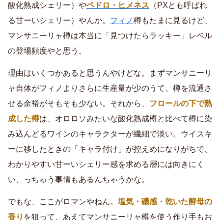
酸化熟成シェリー）や
ペドロ・ヒメネス
（PXとも呼ばれ
る甘ーいシェリー）やんか。
フィノ
樽もたまに見るけど、
マンサニーリャ樽は本当に「見つけたらラッキー」レベル
の登場頻度やと思う。
理由はいくつかあると思うんやけどな。まずマンサニーリ
ャ自体がフィノよりさらに生産量が少のうて、樽を流通さ
せる余裕がそもそも少ない。それから、
フロールの下で熟
成した樽
は、オロロソみたいな酸化熟成樽と比べて樽に染
み込んどるワインのキャラクターが繊細で淡い。ウイスキ
ーに移したときの「キャラ付け」が控えめになりがちで、
わかりやすい甘ーいシェリー感を求める層には向きにく
い、っちゅう事情もあるんちゃうかな。
でもな、ここがロマンやねん。
塩気・磯感・乾いた酵母の
香り
を狙って、あえてマンサニーリャ樽を使う作り手もお