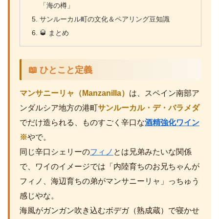
「海の樽」
サンルーカル町の文化＆ペアリング豆知識
🥃 まとめ
📖 ひとこと定義
マンサニーリャ（Manzanilla）
は、スペイン南部ア
ンダルシア地方の港町
サンルーカル・デ・バラメダ
でだけ造られる、ものすごく辛口な
酒精強化ワイン
※
やで。
同じ辛口シェリーの
フィノ
とは兄弟みたいな関係
で、ワイのイメージでは「内陸育ちのお兄ちゃんが
フィノ、海辺育ちの弟がマンサニーリャ」っちゅう
感じやな。
海風がガンガン吹き込むボデガ（熟成蔵）で寝かせ