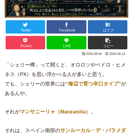
Twitter
Facebook
はてブ
Pocket
LINE
コピー
2026.08.04
2026.06.12
「シェリー樽」って聞くと、オロロソやペドロ・ヒメ
ネス（PX）を思い浮かべる人が多いと思う。
でも、シェリーの世界には
“海辺で育つ辛口タイプ”
が
あるんや。
それが
マンサニーリャ（Manzanilla）
。
それは、スペイン南部の
サンルーカル・デ・バラメダ