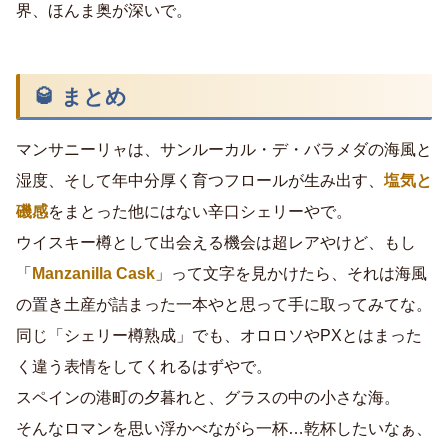
界、ほんま奥が深いで。
🥃 まとめ
マンサニーリャは、サンルーカル・デ・バラメダの海風と
湿度、そして年中分厚く育つフロールが生み出す、
塩気と
磯感
をまとった他にはない辛口シェリーやで。
ウイスキー樽として出会える機会は超レアやけど、もし
「
Manzanilla Cask
」って文字を見かけたら、それは海風
の置き土産が詰まった一本やと思って手に取ってみてな。
同じ「シェリー樽熟成」でも、オロロソやPXとはまった
く違う表情をしてくれるはずやで。
スペインの港町の夕暮れと、グラスの中の小さな海。
そんなロマンを思い浮かべながら一杯…乾杯したいなぁ、