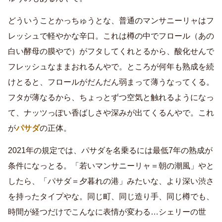
どういうことかっちゅうとな、普通のマンサニーリャはフ
レッシュで軽やかな辛口。これは樽の中でフロール（あの
白い酵母の膜やで）がフタしてくれとるから、酸化せんで
フレッシュなままおれるんやで。ところが何年も熟成を続
けとると、フロールがだんだん弱まって薄うなってくる。
フタが薄なるから、ちょっとずつ空気と触れるようになっ
て、ナッツっぽい香ばしさや深みが出てくるんやで。これ
が
パサダ
の正体。
2021年の規定では、パサダを名乗るには最低7年の熟成が
条件になっとる。「若いマンサニーリャ＝朝の潮風」やと
したら、「パサダ＝夕暮れの港」みたいな、より深い渋さ
を持ったタイプやな。同じ町、同じ造り手、同じ樽でも、
時間が経つだけでこんなに表情が変わる…シェリーの世