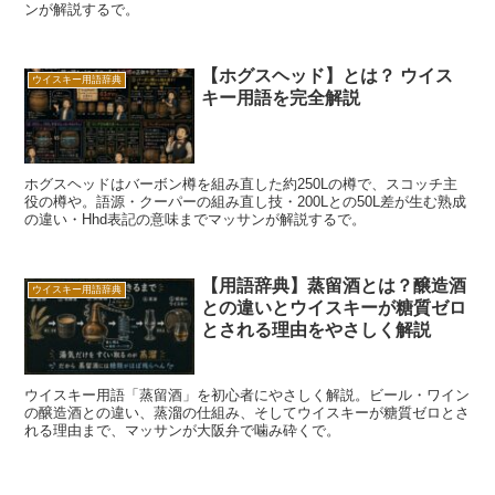
ンが解説するで。
【ホグスヘッド】とは？ ウイス
ウイスキー用語辞典
キー用語を完全解説
ホグスヘッドはバーボン樽を組み直した約250Lの樽で、スコッチ主
役の樽や。語源・クーパーの組み直し技・200Lとの50L差が生む熟成
の違い・Hhd表記の意味までマッサンが解説するで。
【用語辞典】蒸留酒とは？醸造酒
ウイスキー用語辞典
との違いとウイスキーが糖質ゼロ
とされる理由をやさしく解説
ウイスキー用語「蒸留酒」を初心者にやさしく解説。ビール・ワイン
の醸造酒との違い、蒸溜の仕組み、そしてウイスキーが糖質ゼロとさ
れる理由まで、マッサンが大阪弁で噛み砕くで。