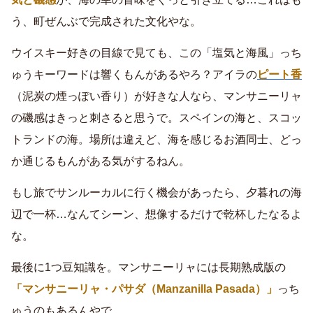
う、町ぜんぶで完成された文化やな。
ウイスキー好きの目線で見ても、この「塩気と海風」っち
ゅうキーワードは響くもんがあるやろ？アイラの
ピート香
（泥炭の煙っぽい香り）が好きな人なら、マンサニーリャ
の磯感はきっと刺さると思うで。スペインの海と、スコッ
トランドの海。場所は違えど、海を感じるお酒同士、どっ
か通じるもんがある気がするねん。
もし旅でサンルーカルに行く機会があったら、夕暮れの海
辺で一杯…なんてシーン、想像するだけで乾杯したなるよ
な。
最後に1つ豆知識を。マンサニーリャには長期熟成版の
「マンサニーリャ・パサダ（Manzanilla Pasada）」
っち
ゅうのもあるんやで。