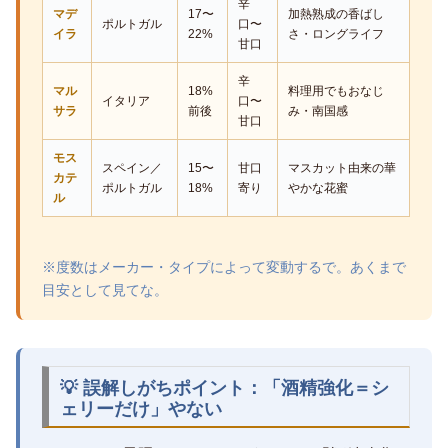
辛
マデ
17〜
加熱熟成の香ばし
ポルトガル
口〜
イラ
22%
さ・ロングライフ
甘口
辛
マル
18%
料理用でもおなじ
イタリア
口〜
サラ
前後
み・南国感
甘口
モス
スペイン／
15〜
甘口
マスカット由来の華
カテ
ポルトガル
18%
寄り
やかな花蜜
ル
※度数はメーカー・タイプによって変動するで。あくまで
目安として見てな。
💡 誤解しがちポイント：「酒精強化＝シ
ェリーだけ」やない