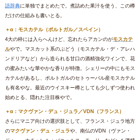
語辞典
に単独でまとめたで。煮詰めた果汁を使う、この樽
だけの仕組みも書いとる。
＋α：モスカテル（ポルトガル／スペイン）
4大の枠には入らへんけど、忘れたらアカンのが
モスカテ
ル
やで。マスカット系のぶどう（モスカテル・デ・アレハ
ンドリアなど）から造られる甘口の酒精強化ワインで、花
の蜜みたいな華やかな香りが特徴。シェリーの中にもモス
カテルがあるし、ポルトガルのセトゥーバル産モスカテル
も有名やな。最近のウイスキー樽としても少しずつ使われ
始めとる、隠れた注目株やで。
＋α：マクヴァン・デュ・ジュラ／VDN（フランス）
さらにマニア向けの選択肢として、フランス・ジュラ地方
の
マクヴァン・デュ・ジュラ
や、南仏のVDN（ヴァン・