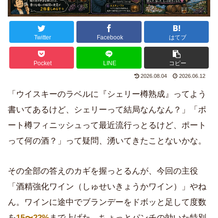
Twitter
Facebook
はてブ
Pocket
LINE
コピー
2026.08.04
2026.06.12
「ウイスキーのラベルに『シェリー樽熟成』ってよう
書いてあるけど、シェリーって結局なんなん？」「ポ
ート樽フィニッシュって最近流行っとるけど、ポート
って何の酒？」って疑問、湧いてきたことないかな。
その全部の答えのカギを握っとるんが、今回の主役
「酒精強化ワイン（しゅせいきょうかワイン）」やね
ん。ワインに途中でブランデーをドボッと足して度数
を
15〜22%
まで上げた、ちょっとパンチの効いた特別