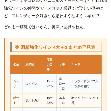
ドゥー・ナチュレル：バニュルス・モーリーなど）も酒精
強化ワインの仲間やで。スコッチ業界では珍しい樽やけ
ど、フレンチオーク好きなら思わずうなずく世界やで。
どれも一筋縄ではいかん、奥深い世界やねん。
🎯 酒精強化ワイン 4大＋α まとめ早見表
度数
名前
原産国
の目
甘辛
キャラ
安
辛
シェ
15〜
ナッツ・ドライフル
スペイン
口〜
リー
22%
ーツ系の名門
甘口
ポー
19〜
基本
赤いベリー・チョコ
ポルトガル
ト
22%
甘口
系