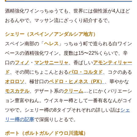
酒精強化ワインっちゅうても、世界には個性派が4人ほど
おるんやで。マッサン流にざっくり紹介するで。
シェリー（スペイン／アンダルシア地方）
スペイン南部の「
ヘレス
」っちゅう町で造られる白ワイン
ベースの酒精強化ワイン。度数は15〜22%くらいで、辛
口の
フィノ
・
マンサニーリャ
、香ばしい
アモンティリャー
ド
、その間にちょこんとおる
パロ・コルタド
、コクのある
オロロソ
、極甘口の
ペドロ・ヒメネス（PX）
、華やかな
モスカテル
、デザート系の
クリーム
…とにかくバリエーシ
ョン豊富やねん。ウイスキー樽として一番有名なんがコイ
ツやで。シェリー樽の8タイプそれぞれの詳しい話は
シェ
リー樽の記事
で深掘りしとるで。
ポート（ポルトガル／ドウロ川流域）