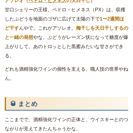
アソレオ（
ペドロ・ヒメネス
の天日干し）
甘口シェリーの王様、ペドロ・ヒメネス（PX）は、収穫
したぶどうを地面のゴザに広げて太陽の下で
1〜2週間ほ
ど干す
んやで。これがアソレオ。
梅干しを天日干しするの
と一緒の発想
やな。ぶどうがレーズン状になって糖度が爆
上がりして、あのトロッとした黒蜜みたいな甘さができ
る。
どれも酒精強化ワインの個性を支える、職人技の世界やね
ん。
🥃 まとめ
ここまでで、酒精強化ワインの正体と、ウイスキーとのつ
ながりが見えてきたんちゃうかな。