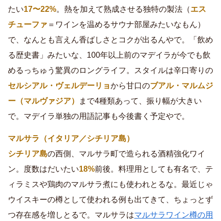
たい
17〜22%
。熱を加えて熟成させる独特の製法（
エス
チューファ
＝ワインを温めるサウナ部屋みたいなもん）
で、なんとも言えん香ばしさとコクが出るんやで。「飲め
る歴史書」みたいな、100年以上前のマデイラが今でも飲
めるっちゅう驚異のロングライフ。スタイルは辛口寄りの
セルシアル・ヴェルデーリョ
から甘口の
ブアル・マルムジ
ー（マルヴァジア）
まで4種類あって、振り幅が大きい
で。マデイラ単独の用語記事も今後書く予定やで。
マルサラ（イタリア／シチリア島）
シチリア島
の西側、マルサラ町で造られる酒精強化ワイ
ン。度数はだいたい
18%
前後。料理用としても有名で、テ
ィラミスや鶏肉のマルサラ煮にも使われとるな。最近じゃ
ウイスキーの樽として使われる例も出てきて、ちょっとず
つ存在感を増しとるで。マルサラは
マルサラワイン樽の用