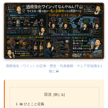
酒精強化（ワイン）の正体・歴史・代表銘柄・マニア豆知識を1
枚に🥃
目次
📖 ひとこと定義