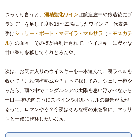
ざっくり言うと、
酒精強化ワイン
は醸造途中や醸造後にブ
ランデーを足して度数15〜22%にしたワインで、代表選
手は
シェリー・ポート・マデイラ・マルサラ
（＋
モスカテ
ル
）の面々。その樽が再利用されて、ウイスキーに豊かな
甘い香りを移してくれとるんや。
次は、お気に入りのウイスキーを一本選んで、裏ラベルを
覗いて「これ何樽熟成や？」って探してみ。シェリー樽や
ったら、頭の中でアンダルシアの太陽を思い浮かべながら
一口──樽の向こうにスペインやポルトガルの風景が広が
るって、ロマンやろ？今夜はそんな樽の旅を肴に、マッサ
ンと一緒に乾杯したいなぁ。