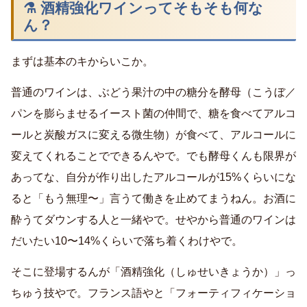
⚗️ 酒精強化ワインってそもそも何な
ん？
まずは基本のキからいこか。
普通のワインは、ぶどう果汁の中の糖分を酵母（こうぼ／
パンを膨らませるイースト菌の仲間で、糖を食べてアルコ
ールと炭酸ガスに変える微生物）が食べて、アルコールに
変えてくれることでできるんやで。でも酵母くんも限界が
あってな、自分が作り出したアルコールが15%くらいにな
ると「もう無理〜」言うて働きを止めてまうねん。お酒に
酔うてダウンする人と一緒やで。せやから普通のワインは
だいたい10〜14%くらいで落ち着くわけやで。
そこに登場するんが「酒精強化（しゅせいきょうか）」っ
ちゅう技やで。フランス語やと「フォーティフィケーショ