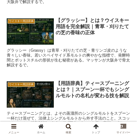
大阪弁で解説するで。
【グラッシー】とは？ウイスキー
ウイスキー用語辞典
用語を完全解説｜青草・刈りたて
の芝の香味の正体
グラッシー（Grassy）は青草・刈りたての芝・青リンゴ皮のような
青々しい香味。若いスペイサイド系モルトの爽やかな指標で、発酵時
間とポットスチルの形状が生む秘密がある。マッサンが大阪弁で骨太
解説するで。
【用語辞典】ティースプーニング
ウイスキー用語辞典
とは？｜スプーン一杯でもシング
ルモルトの名札が変わる技を解説
ティースプーニングとは、よその蒸溜所のシングルモルトをスプーン
一杯だけ混ぜて、法律上シングルモルトから外す手法のこと。スコッ
チウイスキー規則2009の条文、約4万分の1という量の実態、ブラン
ド保護という目的、バーンサイド・ウィリアムソン・ウエストポート
など暗号名の実例まで、マッサンがやさしく解説するで。
メニュー
ホーム
検索
トップ
サイドバー