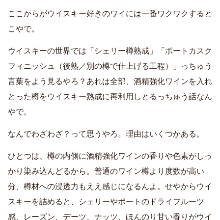
ここからがウイスキー好きのワイには一番ワクワクすると
こやで。
ウイスキーの世界では「シェリー樽熟成」「ポートカスク
フィニッシュ（後熟／別の樽で仕上げる工程）」っちゅう
言葉をよう見るやろ？あれは全部、酒精強化ワインを入れ
とった樽をウイスキー熟成に再利用しとるっちゅう話なん
やで。
なんでわざわざ？って思うやろ。理由はいくつかある。
ひとつは、樽の内側に酒精強化ワインの香りや色素がしっ
かり染み込んどるから。普通のワイン樽より度数が高い
分、樽材への浸透力もええ感じになるんよ。せやからウイ
スキーを詰めると、シェリーやポートのドライフルーツ
感、レーズン、デーツ、ナッツ、ほんのり甘い香りがウイ