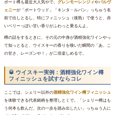
ポート樽も最近大人気やで。
グレンモーレンジィ
や
バルヴ
ェニー
が「ポートウッド」「キンタ・ルバン」っちゅう名
前で出しとるし、特にフィニッシュ（後熟）で使うと、赤
いベリーっぽい甘い香りがふわっと乗るんよ。
樽の話をするときに、その元の中身が酒精強化ワインやっ
て知っとると、ウイスキーの香りを嗅いだ瞬間の「あ、こ
の甘さ、レーズンや！」が二倍楽しめるで。
🥃 ウイスキー実例：酒精強化ワイン樽
フィニッシュを試すならコレ
ここでは、シェリー以外の
酒精強化ワイン樽フィニッシュ
を体験できる代表銘柄を整理しとくで。「シェリー樽はも
う何本も飲んだ、次の一歩を踏み出したい」っちゅう人に