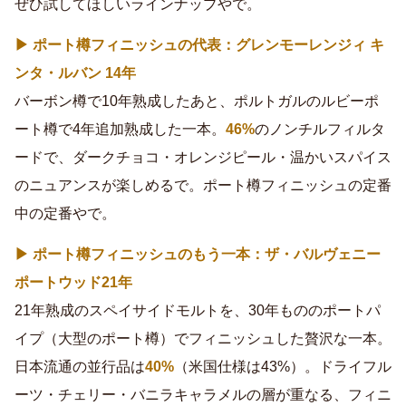
ぜひ試してほしいラインナップやで。
▶ ポート樽フィニッシュの代表：グレンモーレンジィ キ
ンタ・ルバン 14年
バーボン樽で10年熟成したあと、ポルトガルのルビーポ
ート樽で4年追加熟成した一本。
46%
のノンチルフィルタ
ードで、ダークチョコ・オレンジピール・温かいスパイス
のニュアンスが楽しめるで。ポート樽フィニッシュの定番
中の定番やで。
▶ ポート樽フィニッシュのもう一本：ザ・バルヴェニー
ポートウッド21年
21年熟成のスペイサイドモルトを、30年もののポートパ
イプ（大型のポート樽）でフィニッシュした贅沢な一本。
日本流通の並行品は
40%
（米国仕様は43%）。ドライフル
ーツ・チェリー・バニラキャラメルの層が重なる、フィニ