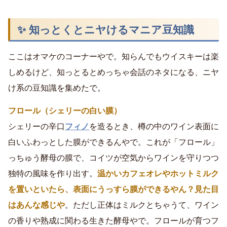
✨ 知っとくとニヤけるマニア豆知識
ここはオマケのコーナーやで。知らんでもウイスキーは楽
しめるけど、知っとるとめっちゃ会話のネタになる、ニヤ
け系の豆知識を集めたで。
フロール（シェリーの白い膜）
シェリーの辛口
フィノ
を造るとき、樽の中のワイン表面に
白いふわっとした膜ができるんやで。これが「フロール」
っちゅう酵母の膜で、コイツが空気からワインを守りつつ
独特の風味を作り出す。
温かいカフェオレやホットミルク
を置いといたら、表面にうっすら膜ができるやん？見た目
はあんな感じや
。ただし正体はミルクとちゃうて、ワイン
の香りや熟成に関わる生きた酵母やで。フロールが育つフ