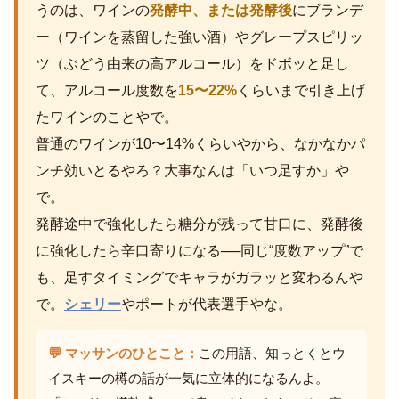
うのは、ワインの
発酵中、または発酵後
にブランデ
ー（ワインを蒸留した強い酒）やグレープスピリッ
ツ（ぶどう由来の高アルコール）をドボッと足し
て、アルコール度数を
15〜22%
くらいまで引き上げ
たワインのことやで。
普通のワインが10〜14%くらいやから、なかなかパ
ンチ効いとるやろ？大事なんは「いつ足すか」や
で。
発酵途中で強化したら糖分が残って甘口に、発酵後
に強化したら辛口寄りになる──同じ“度数アップ”で
も、足すタイミングでキャラがガラッと変わるんや
で。
シェリー
やポートが代表選手やな。
💬 マッサンのひとこと：
この用語、知っとくとウ
イスキーの樽の話が一気に立体的になるんよ。