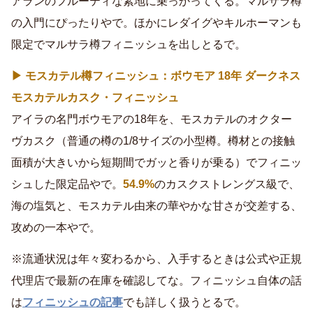
アランのフルーティな素地に乗っかってくる。マルサラ樽
の入門にぴったりやで。ほかにレダイグやキルホーマンも
限定でマルサラ樽フィニッシュを出しとるで。
▶ モスカテル樽フィニッシュ：ボウモア 18年 ダークネス
モスカテルカスク・フィニッシュ
アイラの名門ボウモアの18年を、モスカテルのオクター
ヴカスク（普通の樽の1/8サイズの小型樽。樽材との接触
面積が大きいから短期間でガッと香りが乗る）でフィニッ
シュした限定品やで。
54.9%
のカスクストレングス級で、
海の塩気と、モスカテル由来の華やかな甘さが交差する、
攻めの一本やで。
※流通状況は年々変わるから、入手するときは公式や正規
代理店で最新の在庫を確認してな。フィニッシュ自体の話
は
フィニッシュの記事
でも詳しく扱うとるで。