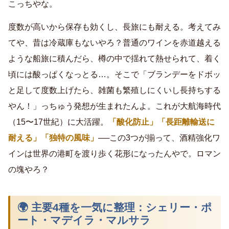
こっちやな。
度数が高いから保存も効くし、長旅にも耐える。考えてみ
てや、昔は冷蔵庫もないやろ？普通のワインを赤道越える
ような船旅に積んだら、樽の中で揺れて熱せられて、着く
頃には酸っぱくなっとる…。そこで「ブランデーをドボッ
と足して度数上げたら、雑菌も繁殖しにくいし長持ちする
やん！」っちゅう発想が生まれたんよ。これが大航海時代
（15〜17世紀）に大活躍。
「酸化防止」「長距離輸送に
耐える」「独特の風味」
──この3つが揃って、酒精強化ワ
インは世界の港町を渡り歩く花形になったんやで。ロマン
の塊やろ？
🌍 主要4種を一気に整理：シェリー・ポ
ート・マデイラ・マルサラ