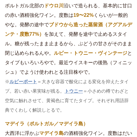
ポルトガル北部の
ドウロ川
沿いで造られる、基本的に甘口
の赤い酒精強化ワイン。度数は
19〜22%
くらいが一般的
やな。発酵の途中で
ブドウから造った蒸留酒（アグアルデ
ンテ・度数77%）
を加えて、発酵を途中で止めるスタイ
ル。糖が残ったまま止まるから、ぶどうの甘さがそのまま
閉じ込められるんや。
ルビー・トウニー・ヴィンテージ
と
タイプもいろいろやで。最近ウイスキーの後熟（フィニッ
シュ）でようけ使われとる注目株やで。
※
ルビーポート
＝大きな容器で酸化による変化を抑えたタイ
プ。若い赤い果実味が残る。
トウニー
＝小さめの樽でわざと
空気に触れさせて、黄褐色に育てたタイプ。それぞれ用語辞
典でくわしく解説しとるで。
マデイラ（ポルトガル／マデイラ島）
大西洋に浮かぶ
マデイラ島
の酒精強化ワイン。度数はだい