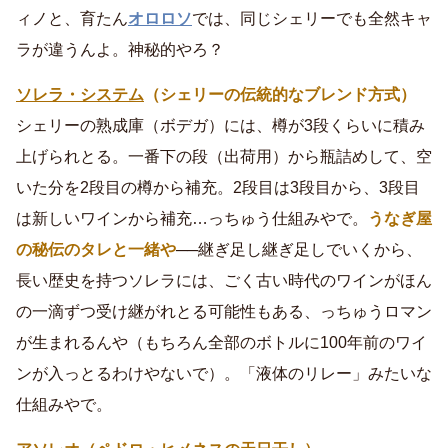
ィノと、育たん
オロロソ
では、同じシェリーでも全然キャ
ラが違うんよ。神秘的やろ？
ソレラ・システム
（シェリーの伝統的なブレンド方式）
シェリーの熟成庫（ボデガ）には、樽が3段くらいに積み
上げられとる。一番下の段（出荷用）から瓶詰めして、空
いた分を2段目の樽から補充。2段目は3段目から、3段目
は新しいワインから補充…っちゅう仕組みやで。
うなぎ屋
の秘伝のタレと一緒や
──継ぎ足し継ぎ足しでいくから、
長い歴史を持つソレラには、ごく古い時代のワインがほん
の一滴ずつ受け継がれとる可能性もある、っちゅうロマン
が生まれるんや（もちろん全部のボトルに100年前のワイ
ンが入っとるわけやないで）。「液体のリレー」みたいな
仕組みやで。