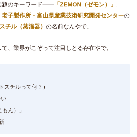
話題のキーワード——
「ZEMON（ゼモン）」
。
・老子製作所・富山県産業技術研究開発センター
の
スチル（蒸溜器）
の名前なんやで。
して、業界がこぞって注目しとる存在やで。
ットスチルって何？）
会い
えもん）」
新