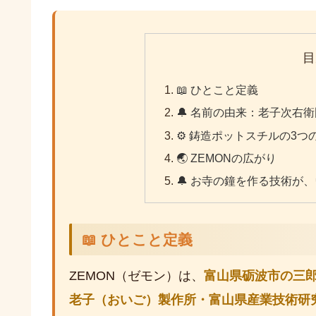
目
📖 ひとこと定義
🔔 名前の由来：老子次右
⚙️ 鋳造ポットスチルの3つ
🌏 ZEMONの広がり
🔔 お寺の鐘を作る技術が
📖 ひとこと定義
ZEMON（ゼモン）は、
富山県砺波市の三
老子（おいご）製作所・富山県産業技術研