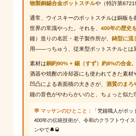
物製銅錫合金ポットスチル
や（特許第6721
通常、ウイスキーのポットスチルは銅板を
世界の常識やった。それを、
400年の歴
鐘）造りの名匠・老子製作所が、
鋳型に流
用——っちゅう、従来型ポットスチルとは
素材は
銅約90% + 錫（すず）約8%の合金
酒器や焼酎の冷却器にも使われてきた素材や
凹凸による表面積の大きさが、
酒質のまろ
鐘の音色がやわらかいのと、ちょっと似た
💬 マッサンのひとこと：
「梵鐘職人がポッ
400年の伝統技術が、令和のクラフトウイ
ンやで🔔🥃