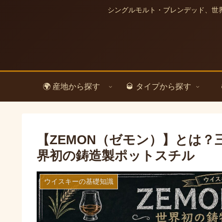
シングルモルト・ブレンデッド、世
🌍 産地から探す
🥃 タイプから探す
【ZEMON（ゼモン）】とは？
界初の鋳造製ポットスチル
ウイスキーの基礎知識