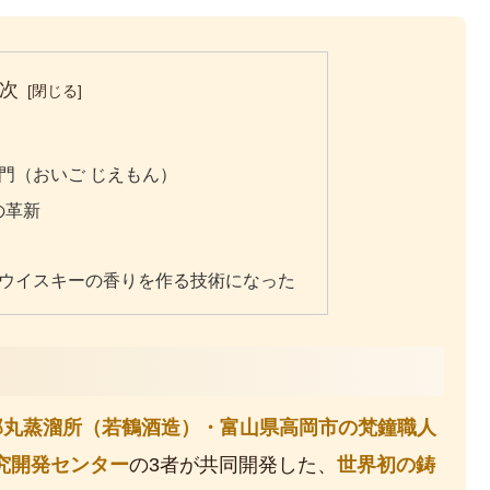
次
衛門（おいご じえもん）
の革新
、ウイスキーの香りを作る技術になった
郎丸蒸溜所（若鶴酒造）・富山県高岡市の梵鐘職人
究開発センター
の3者が共同開発した、
世界初の鋳