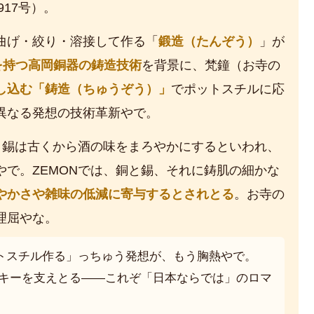
917号）。
曲げ・絞り・溶接して作る「
鍛造（たんぞう）
」が
史を持つ高岡銅器の鋳造技術
を背景に、梵鐘（お寺の
し込む「鋳造（ちゅうぞう）」
でポットスチルに応
異なる発想の技術革新やで。
。錫は古くから酒の味をまろやかにするといわれ、
で。ZEMONでは、銅と錫、それに鋳肌の細かな
やかさや雑味の低減に寄与するとされとる
。お寺の
理屈やな。
トスチル作る」っちゅう発想が、もう胸熱やで。
スキーを支えとる——これぞ「日本ならでは」のロマ