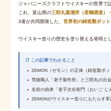
ジャパニーズクラフトウイスキーの世界で
これ、富山県の
三郎丸蒸溜所（若鶴酒造）
3者が共同開発した、
世界初の鋳造製ポット
ウイスキー造りの歴史を塗り替える発明と
📑 この記事でわかること
ZEMON（ゼモン）の正体（鋳造製ポ
梵鐘職人「老子製作所」と三郎丸の出
名前の由来「老子次右衛門（おいご じ
ZEMONがウイスキー造りにもたらす革