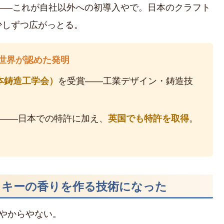
——これが自社以外への初導入やで。日本のクラフト
少しずつ広がっとる。
で世界が認めた発明
ar（日本鋳造工学会）
を受賞——工業デザイン・鋳造技
——日本での特許に加え、
英国でも特許を取得
。
イスキーの香りを作る技術になった
」やからやない。