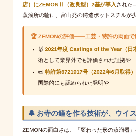
店）にZEMONⅡ（改良型）2基が導入
された
蒸溜所の輪に、富山発の鋳造ポットスチルが
🏆 ZEMONの評価——工芸・特許の両面
🥇
2021年度 Castings of the Ye
術として業界外でも評価された証拠や
📜
特許第6721917号（2022年6月取得）
国際的にも認められた発明や
🔔 お寺の鐘を作る技術が、ウ
ZEMONの面白さは、「変わった形の蒸溜器