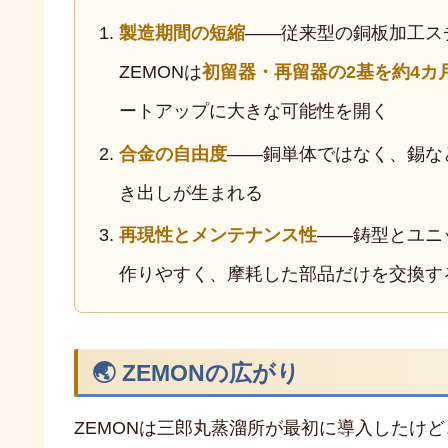
製造期間の短縮
——従来型の銅板加工ス
ZEMONは
初留器・再留器の2基を約4カ
ートアップに大きな可能性を開く
合金の自由度
——銅単体ではなく、錫な
き出しが生まれる
再現性とメンテナンス性
——鋳型とユニ
作りやすく、摩耗した部品だけを交換す
🌏 ZEMONの広がり
ZEMONは三郎丸蒸溜所が最初に導入したけど、