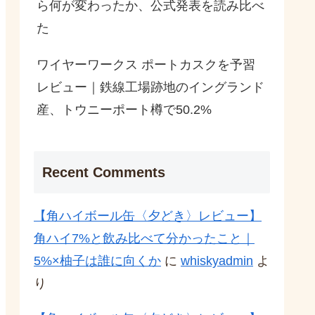
ら何が変わったか、公式発表を読み比べ
た
ワイヤーワークス ポートカスクを予習
レビュー｜鉄線工場跡地のイングランド
産、トウニーポート樽で50.2%
Recent Comments
【角ハイボール缶〈夕どき〉レビュー】
角ハイ7%と飲み比べて分かったこと｜
5%×柚子は誰に向くか
に
whiskyadmin
よ
り