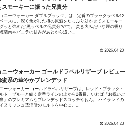
をスモーキーに振った兄貴分
ョニーウォーカー ダブルブラック」は、定番のブラックラベル12
ベースに、深く焦がした樽の原酒をたっぷり効かせてスモーキー
グッと強めた“黒ラベルの兄貴分”やで。 焚き火みたいな煙の香り
燻製肉やバニラの甘みがあとから追い...
2026.04.23
ョニーウォーカー ゴールドラベルリザーブ レビュー
蜂蜜系の華やかブレンデッド
ニーウォーカー ゴールドラベルリザーブは、レッド・ブラック・
ルド・ブルーと続く定番ラインの上から2番目、いわば「お祝いご
当」のプレミアムなブレンデッドスコッチやねん。 ハイランドの
イヌリッシュ蒸溜所のモルトを中心に、...
2026.04.23