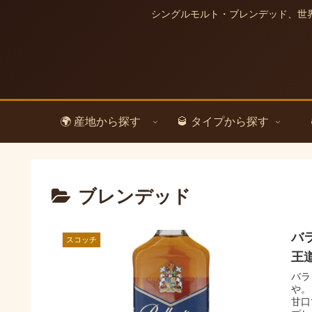
シングルモルト・ブレンデッド、世
🌍 産地から探す
🥃 タイプから探す
ブレンデッド
バ
スコッチ
王
バラ
や。
甘口