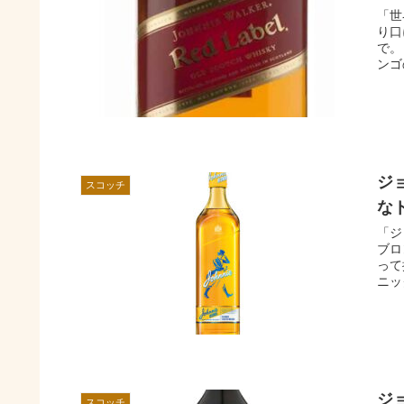
「世
り口
で。
ンゴ
ジ
スコッチ
な
「ジ
ブロ
って
ニッ
ジ
スコッチ