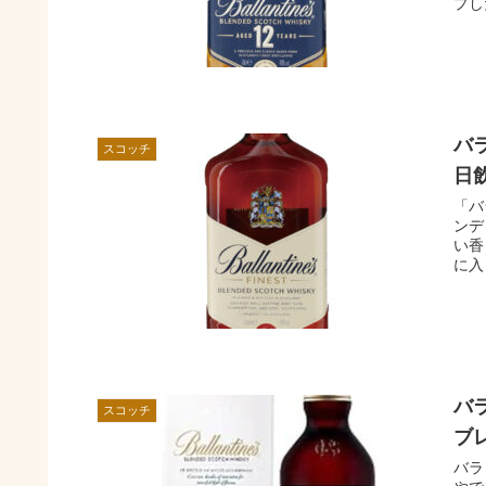
プし
バ
スコッチ
日
「バ
ンデ
い香
に入
バ
スコッチ
ブ
バラ