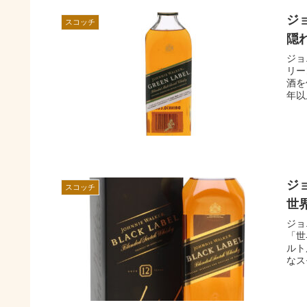
ジ
スコッチ
隠
ジョ
リー
酒を
年以
ジ
スコッチ
世
ジョ
「世
ルト
なス