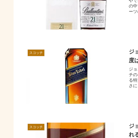
やで
の中
ーツ
ジ
スコッチ
度
ジョ
チの
る特
さに
ジ
スコッチ
れ