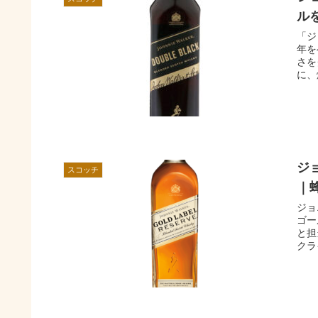
ル
「ジ
年を
さを
に、
ジ
スコッチ
｜
ジョ
ゴー
と担
クラ