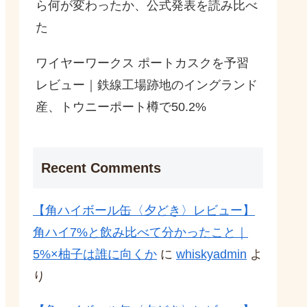
ら何が変わったか、公式発表を読み比べ
た
ワイヤーワークス ポートカスクを予習
レビュー｜鉄線工場跡地のイングランド
産、トウニーポート樽で50.2%
Recent Comments
【角ハイボール缶〈夕どき〉レビュー】
角ハイ7%と飲み比べて分かったこと｜
5%×柚子は誰に向くか
に
whiskyadmin
よ
り