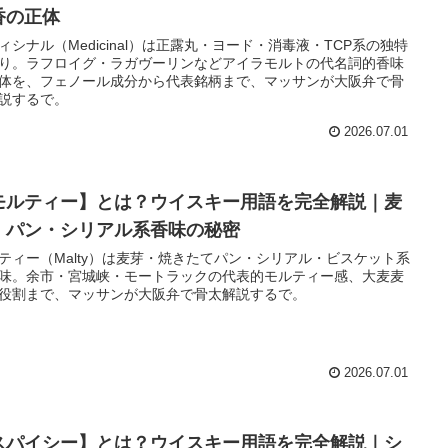
香の正体
ィシナル（Medicinal）は正露丸・ヨード・消毒液・TCP系の独特
り。ラフロイグ・ラガヴーリンなどアイラモルトの代名詞的香味
体を、フェノール成分から代表銘柄まで、マッサンが大阪弁で骨
説するで。
2026.07.01
モルティー】とは？ウイスキー用語を完全解説｜麦
・パン・シリアル系香味の秘密
ティー（Malty）は麦芽・焼きたてパン・シリアル・ビスケット系
味。余市・宮城峡・モートラックの代表的モルティー感、大麦麦
役割まで、マッサンが大阪弁で骨太解説するで。
2026.07.01
スパイシー】とは？ウイスキー用語を完全解説｜シ