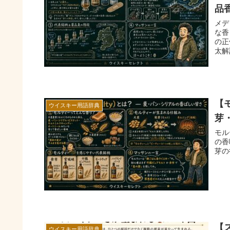
品
メデ
な香
の正
太解
【
ウイスキー用語辞典
芽
モル
の香
芽の
【
ウイスキー用語辞典