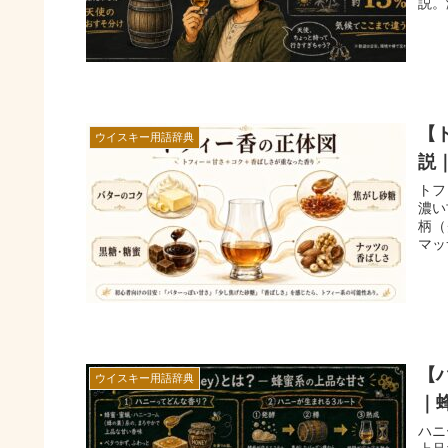
説。
【
ウイスキー用語辞典
説
トフ
濃い
柄（
マッ
【
ウイスキー用語辞典
｜
ハニ