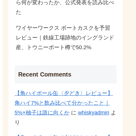
ら何が変わったか、公式発表を読み比べ
た
ワイヤーワークス ポートカスクを予習
レビュー｜鉄線工場跡地のイングランド
産、トウニーポート樽で50.2%
Recent Comments
【角ハイボール缶〈夕どき〉レビュー】
角ハイ7%と飲み比べて分かったこと｜
5%×柚子は誰に向くか
に
whiskyadmin
よ
り