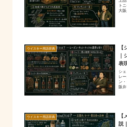
上品
トニ
大阪
【
ウイスキー用語辞典
｜
表
シェ
レー
ン・
阪弁
【
ウイスキー用語辞典
説