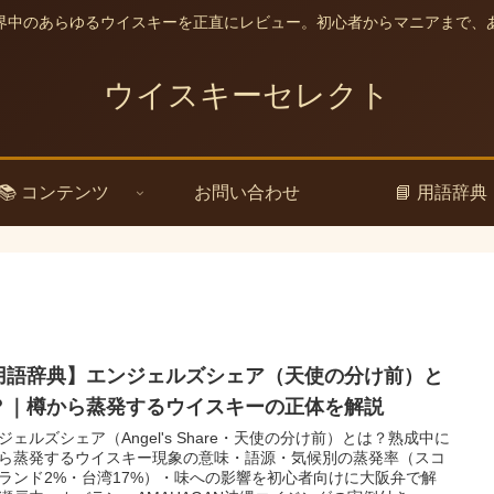
界中のあらゆるウイスキーを正直にレビュー。初心者からマニアまで、
ウイスキーセレクト
📚 コンテンツ
お問い合わせ
📘 用語辞典
用語辞典】エンジェルズシェア（天使の分け前）と
？｜樽から蒸発するウイスキーの正体を解説
ジェルズシェア（Angel's Share・天使の分け前）とは？熟成中に
ら蒸発するウイスキー現象の意味・語源・気候別の蒸発率（スコ
ランド2%・台湾17%）・味への影響を初心者向けに大阪弁で解