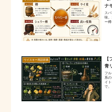
ナ
スパ
味。
ー樽
【
ウイスキー用語辞典
青
フル
系の
イト
で。