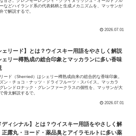
な甘さ。グレンモーレンジィ・クライヌリッシュ・オールドプル
ーなどハイランド系の代表銘柄と生成メカニズムを、マッサンが
弁で解説するで。
2026.07.01
シェリード】とは？ウイスキー用語をやさしく解説
シェリー樽熟成の総合印象とマッカランに多い香味
現
リード（Sherried）はシェリー樽熟成由来の総合的な香味印象。
ズン・チョコ・ナッツ・ドライフルーツ・スパイス。マッカラ
グレンドロナック・グレンファークラスの個性を、マッサンが大
で骨太解説するで。
2026.07.01
メディシナル】とは？ウイスキー用語をやさしく解
｜正露丸・ヨード・薬品臭とアイラモルトに多い薬