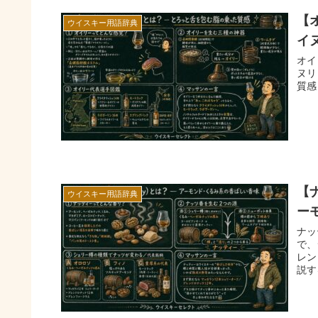
【
ウイスキー用語辞典
イ
オイ
ヌリ
質感
【
ウイスキー用語辞典
ー
ナッ
で、
レン
説す