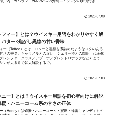
瀬戸内・カバラン・AMAHAGAN沖縄エイジングの実例付き。
2026.07.08
トフィー】とは？ウイスキー用語をわかりやすく解
｜バター×焦がし黒糖の甘い香味
ィー（Toffee）とは、バターと黒糖を煮詰めたようなコクのある
甘さの香味。キャラメルとの違い、シェリー樽との関係、代表銘
グレンファークラス／アブーナ／グレンドロナックなど）まで、
サンが大阪弁で骨太解説するで。
2026.07.03
ハニー】とは？ウイスキー用語を初心者向けに解説
蜂蜜・ハニーコーム系の甘さの正体
ー（Honey）は蜂蜜・ハニーコーム・蜜蝋・蜂蜜キャンディ系の