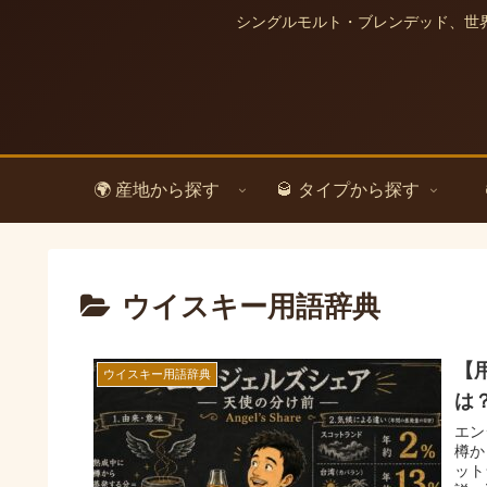
シングルモルト・ブレンデッド、世
🌍 産地から探す
🥃 タイプから探す
ウイスキー用語辞典
【
ウイスキー用語辞典
は
エン
樽か
ット