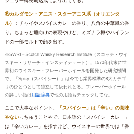
シェリー樽長期熟成でよう出てくる。
⑥カルダモン・アニス・スターアニス系（オリエンタ
ル）
：チャイやスパイスカレーの香り、八角の中華風の香
り。ちょっと通向けの表現やけど、ミズナラ樽やハイラン
ドの一部モルトで顔を出す。
※SWRI＝Scotch Whisky Research Institute（スコッチ・ウイ
スキー・リサーチ・インスティテュート）。1970年代末に世
界初のウイスキー・フレーバーホイールを開発した研究機関
で、「Spicy（スパイシー）」は今でも業界標準の8大カテゴ
リのひとつとして独立して扱われとる。フレーバーホイール
の詳しい話は
用語辞典
で他の用語もチェックしてな。
ここで大事なポイント。
「スパイシー」は「辛い」の意味
やない
っちゅうことやで。日本語の「スパイシーカレー」
は「辛いカレー」を指すけど、ウイスキーの世界では「香