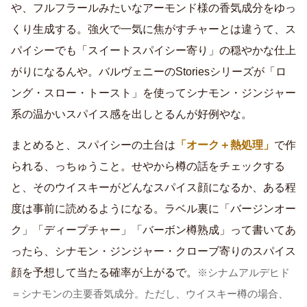
や、フルフラールみたいなアーモンド様の香気成分をゆっ
くり生成する。強火で一気に焦がすチャーとは違うて、ス
パイシーでも「スイートスパイシー寄り」の穏やかな仕上
がりになるんや。バルヴェニーのStoriesシリーズが「ロ
ング・スロー・トースト」を使ってシナモン・ジンジャー
系の温かいスパイス感を出しとるんが好例やな。
まとめると、スパイシーの土台は
「オーク＋熱処理」
で作
られる、っちゅうこと。せやから樽の話をチェックする
と、そのウイスキーがどんなスパイス顔になるか、ある程
度は事前に読めるようになる。ラベル裏に「バージンオー
ク」「ディープチャー」「バーボン樽熟成」って書いてあ
ったら、シナモン・ジンジャー・クローブ寄りのスパイス
顔を予想して当たる確率が上がるで。
※シナムアルデヒド
＝シナモンの主要香気成分。ただし、ウイスキー樽の場合、