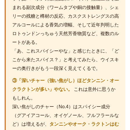
まれる副次成分（ワームタブや銅の接触量）、シェ
リーの残糖と樽材の反応、カスクストレングスの高
アルコールによる香気の増幅、そして近年判明した
ロトゥンドンっちゅう天然芳香物質など、複数のル
ートがある。
「あ、これスパイシーやな」と感じたときに、「ど
こから来たスパイス？」と考えてみたら、ウイスキ
ーの奥行きがもう一段深く見えてくるで。
③「深いチャー（強い焦がし）ほどタンニン・オー
クラクトンが多い」やない。
これは意外に思うか
もしれん。
深い焦がしのチャー（No.4）はスパイシー成分
（グアイアコール、オイゲノール、フルフラールな
ど）は増えるが、
タンニンやオーク・ラクトンはむ