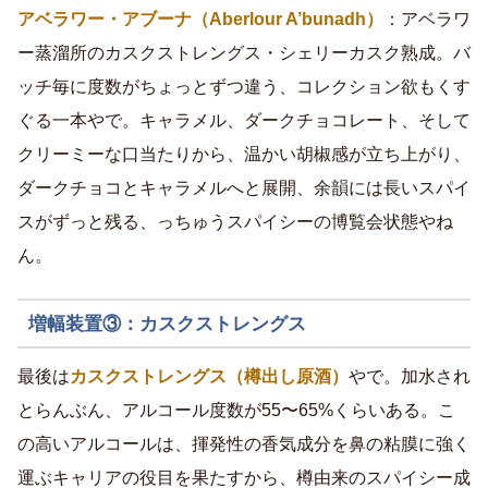
アベラワー・アブーナ（Aberlour A’bunadh）
：アベラワ
ー蒸溜所のカスクストレングス・シェリーカスク熟成。バ
ッチ毎に度数がちょっとずつ違う、コレクション欲もくす
ぐる一本やで。キャラメル、ダークチョコレート、そして
クリーミーな口当たりから、温かい胡椒感が立ち上がり、
ダークチョコとキャラメルへと展開、余韻には長いスパイ
スがずっと残る、っちゅうスパイシーの博覧会状態やね
ん。
増幅装置③：カスクストレングス
最後は
カスクストレングス（樽出し原酒）
やで。加水され
とらんぶん、アルコール度数が55〜65%くらいある。こ
の高いアルコールは、揮発性の香気成分を鼻の粘膜に強く
運ぶキャリアの役目を果たすから、樽由来のスパイシー成