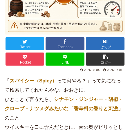
Twitter
Facebook
はてブ
Pocket
LINE
コピー
2026.08.04
2026.07.01
「
スパイシー（Spicy）
って何やろ？」って気になっ
て検索してくれたんやな、おおきに。
ひとことで言うたら、
シナモン・ジンジャー・胡椒・
クローブ・ナツメグみたいな「香辛料の香りと刺激」
のこと。
ウイスキーを口に含んだときに、舌の奥がピリッとし