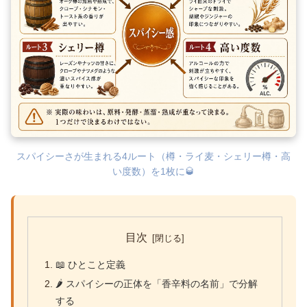
スパイシーさが生まれる4ルート（樽・ライ麦・シェリー樽・高
い度数）を1枚に🥃
目次
📖 ひとこと定義
🌶 スパイシーの正体を「香辛料の名前」で分解
する