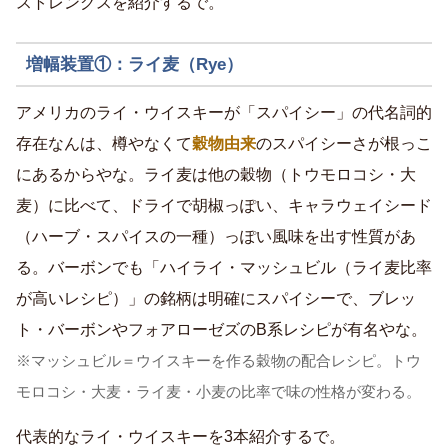
ストレングスを紹介するで。
増幅装置①：ライ麦（Rye）
アメリカのライ・ウイスキーが「スパイシー」の代名詞的
存在なんは、樽やなくて
穀物由来
のスパイシーさが根っこ
にあるからやな。ライ麦は他の穀物（トウモロコシ・大
麦）に比べて、ドライで胡椒っぽい、キャラウェイシード
（ハーブ・スパイスの一種）っぽい風味を出す性質があ
る。バーボンでも「ハイライ・マッシュビル（ライ麦比率
が高いレシピ）」の銘柄は明確にスパイシーで、ブレッ
ト・バーボンやフォアローゼズのB系レシピが有名やな。
※マッシュビル＝ウイスキーを作る穀物の配合レシピ。トウ
モロコシ・大麦・ライ麦・小麦の比率で味の性格が変わる。
代表的なライ・ウイスキーを3本紹介するで。