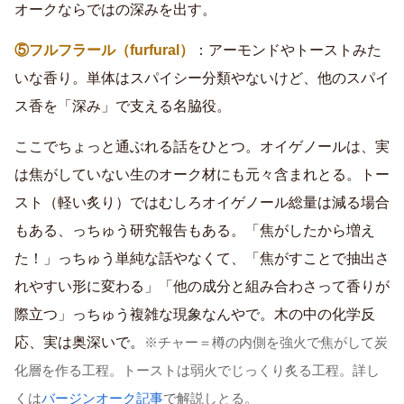
オークならではの深みを出す。
⑤フルフラール（furfural）
：アーモンドやトーストみた
いな香り。単体はスパイシー分類やないけど、他のスパイ
ス香を「深み」で支える名脇役。
ここでちょっと通ぶれる話をひとつ。オイゲノールは、実
は焦がしていない生のオーク材にも元々含まれとる。トー
スト（軽い炙り）ではむしろオイゲノール総量は減る場合
もある、っちゅう研究報告もある。「焦がしたから増え
た！」っちゅう単純な話やなくて、「焦がすことで抽出さ
れやすい形に変わる」「他の成分と組み合わさって香りが
際立つ」っちゅう複雑な現象なんやで。木の中の化学反
応、実は奥深いで。
※チャー＝樽の内側を強火で焦がして炭
化層を作る工程。トーストは弱火でじっくり炙る工程。詳し
くは
バージンオーク記事
で解説しとる。