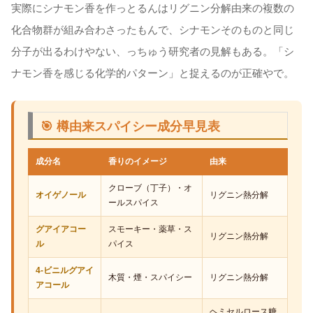
実際にシナモン香を作っとるんはリグニン分解由来の複数の
化合物群が組み合わさったもんで、シナモンそのものと同じ
分子が出るわけやない、っちゅう研究者の見解もある。「シ
ナモン香を感じる化学的パターン」と捉えるのが正確やで。
🎯 樽由来スパイシー成分早見表
成分名
香りのイメージ
由来
クローブ（丁子）・オ
オイゲノール
リグニン熱分解
ールスパイス
グアイアコー
スモーキー・薬草・ス
リグニン熱分解
ル
パイス
4-ビニルグアイ
木質・煙・スパイシー
リグニン熱分解
アコール
ヘミセルロース糖