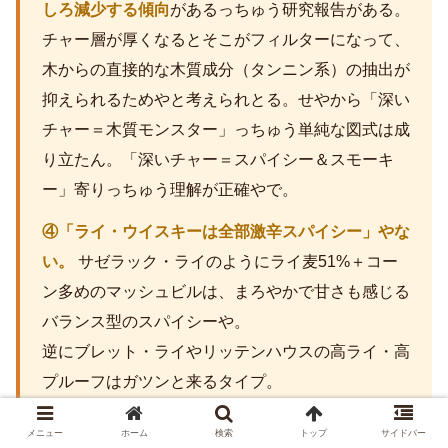
しろ減少する傾向
があるっちゅう研究報告がある。
チャー層が厚くなるとそこがフィルターになって、
木からの直接的な木質成分（タンニン系）の抽出が
抑えられるためやと考えられとる。せやから「深い
チャー＝木質モンスター」っちゅう単純な図式は成
り立たん。「深いチャー＝スパイシー＆スモーキ
ー」寄りっちゅう理解が正確やで。
④「ライ・ウイスキーは全部激辛スパイシー」やな
い。
サゼラック・ライのようにライ麦51%＋コー
ン多めのマッシュビルは、まろやかで甘さも感じる
バランス型のスパイシーや。
逆にブレット・ライやリッテンハウスの高ライ・高
プルーフはガツンと来るタイプ。
「ライ＝辛い」っちゅう先入観で選ぶんやなくて、
メニュー
ホーム
検索
トップ
サイドバー
マッシュビルと度数をチェックすると、自分の好み