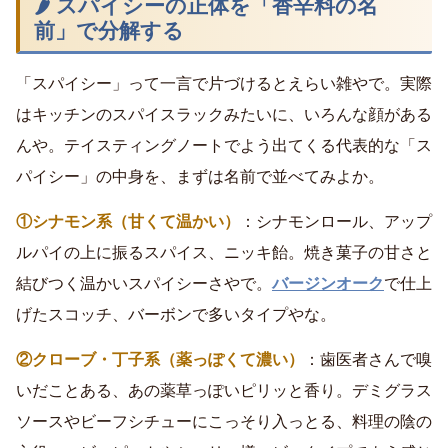
🌶 スパイシーの正体を「香辛料の名
前」で分解する
「スパイシー」って一言で片づけるとえらい雑やで。実際
はキッチンのスパイスラックみたいに、いろんな顔がある
んや。テイスティングノートでよう出てくる代表的な「ス
パイシー」の中身を、まずは名前で並べてみよか。
①シナモン系（甘くて温かい）
：シナモンロール、アップ
ルパイの上に振るスパイス、ニッキ飴。焼き菓子の甘さと
結びつく温かいスパイシーさやで。
バージンオーク
で仕上
げたスコッチ、バーボンで多いタイプやな。
②クローブ・丁子系（薬っぽくて濃い）
：歯医者さんで嗅
いだことある、あの薬草っぽいピリッと香り。デミグラス
ソースやビーフシチューにこっそり入っとる、料理の陰の