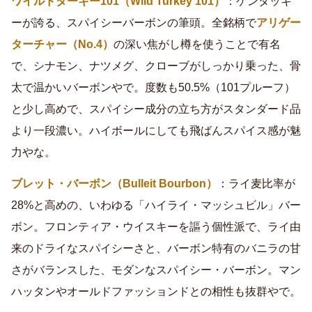
ワイルドターキー101（Wild Turkey 101）
：ケンタッキ
ーが誇る、スパイシーバーボンの筆頭。全銘柄で
アリゲー
ターチャー（No.4）
の深い焦がし樽を使うことで有名
で、シナモン、ナツメグ、クローブがしっかり乗った、骨
太で温かいバーボンやで。度数も50.5%（101プルーフ）
と少し高めで、スパイシー成分の立ち方がスタンダード品
より一段濃い。ハイボールにしても飛ばんスパイス感が魅
力やな。
ブレット・バーボン（Bulleit Bourbon）
：ライ麦比率が
28%と高めの、いわゆる「ハイライ・マッシュビル」バー
ボン。フロンティア・ウイスキーを謳う個性派で、ライ由
来のドライなスパイシーさと、バーボン特有のバニラの甘
さがバランスした、モダンなスパイシー・バーボン。マン
ハッタンやオールドファッションドとの相性も抜群やで。