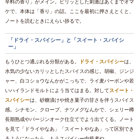
辛料の香り」がメイン。ピリッとした刺激はあくまでオマ
ケで、本体は「香り」の話。ここを最初に押さえとくと、
ノートを読むときにえらい捗るで。
「ドライ・スパイシー」と「スイート・スパイシ
ー」
もうひとつ通ぶれる分類がある。
ドライ・スパイシー
は、
水気の少ないカリッとしたスパイスの感じ。胡椒、ジンジ
ャー、白コショウなんかがこっちで、ライ麦バーボンや若
いハイランドモルトによう当てはまる。対して
スイート・
スパイシー
は、砂糖漬けや焼き菓子の甘さを伴うスパイス
感。シナモン、クローブ、ナツメグなんかで、シェリー樽
長期熟成やバージンオーク仕立てでよう出てくる。ノート
を見て「ドライやなあ」「スイートやなあ」って区別でき
るようになったら、もうスパイシー中級者や。