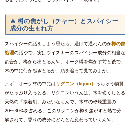
🔥 樽の焦がし（チャー）とスパイシー
成分の生まれ方
スパイシーの話をしよう思たら、避けて通れんのが
樽の熱
処理
の話やで。実はウイスキーのスパイシー成分の相当な
割合が、樽から出とるんや。オーク樽を焦がす前と後で、
木の中に何が起きとるか、順を追って見てみよか。
まず、オーク材の中には
リグニン（lignin）
っちゅう物質
がたっぷり入っとる。リグニンいうんは、木を硬くしとる
天然の「接着剤」みたいなもんで、木材の乾燥重量の
20〜30%を占める。このリグニンが樽を焦がすと熱で分
解されて、香りの成分にどんどん変わっていくんや。