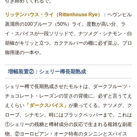
引き締めてくれるで。
リッテンハウス・ライ（Rittenhouse Rye）
：ヘヴンヒル
蒸溜所の100プルーフ（50%）ライ。度数が高い分、ラ
イ・スパイスが一段ソリッドで、ナツメグ・シナモン・白
胡椒がキリッと立つ。カクテルバーの棚に必ず並ぶ、プロ
御用達の一本や。
増幅装置②：シェリー樽長期熟成
シェリー樽で長期熟成させたモルトは、ダークフルーツ・
チョコレート・レーズンの甘さの背後に、必ずと言うてえ
えくらい
「ダークスパイス」
が乗ってくる。ナツメグ、ク
ローブ、シナモン、時にはブラックペッパーまで。これは
①シェリーの残糖と樽材成分の反応で生まれる複雑な副産
物、②ヨーロピアン・オーク特有のタンニンとスパイス