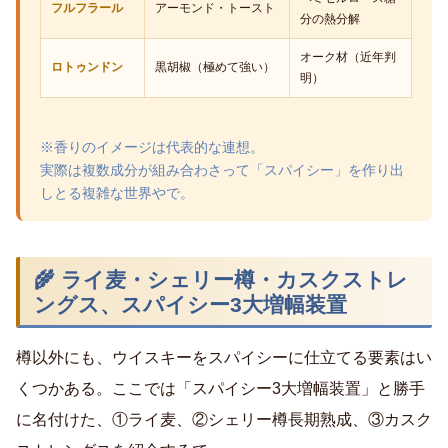
フルフラール
アーモンド・トースト
分の熱分解
オーク材（近年判
ロトゥンドン
黒胡椒（極めて強い）
明）
※香りのイメージは代表的な連想。
実際は複数成分が組み合わさって「スパイシー」を作り出
しとる複雑な世界やで。
🌾 ライ麦・シェリー樽・カスクストレ
ングス、スパイシー3大増幅装置
樽以外にも、ウイスキーをスパイシーに仕立てる要素はい
くつかある。ここでは「スパイシー3大増幅装置」と勝手
に名付けた、①ライ麦、②シェリー樽長期熟成、③カスク