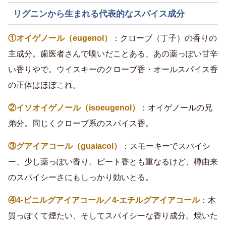
リグニンから生まれる代表的なスパイス成分
①オイゲノール（eugenol）
：クローブ（丁子）の香りの
主成分。歯医者さんで嗅いだことある、あの薬っぽい甘辛
い香りやで。ウイスキーのクローブ香・オールスパイス香
の正体はほぼこれ。
②イソオイゲノール（isoeugenol）
：オイゲノールの兄
弟分。同じくクローブ系のスパイス香。
③グアイアコール（guaiacol）
：スモーキーでスパイシ
ー、少し薬っぽい香り。ピート香とも重なるけど、樽由来
のスパイシーさにもしっかり効いとる。
④4-ビニルグアイアコール／4-エチルグアイアコール
：木
質っぽくて煙たい、そしてスパイシーな香り成分。焼いた