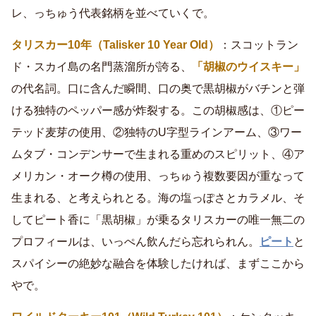
レ、っちゅう代表銘柄を並べていくで。
タリスカー10年（Talisker 10 Year Old）
：スコットラン
ド・スカイ島の名門蒸溜所が誇る、
「胡椒のウイスキー」
の代名詞。口に含んだ瞬間、口の奥で黒胡椒がバチンと弾
ける独特のペッパー感が炸裂する。この胡椒感は、①ピー
テッド麦芽の使用、②独特のU字型ラインアーム、③ワー
ムタブ・コンデンサーで生まれる重めのスピリット、④ア
メリカン・オーク樽の使用、っちゅう複数要因が重なって
生まれる、と考えられとる。海の塩っぽさとカラメル、そ
してピート香に「黒胡椒」が乗るタリスカーの唯一無二の
プロフィールは、いっぺん飲んだら忘れられん。
ピート
と
スパイシーの絶妙な融合を体験したければ、まずここから
やで。