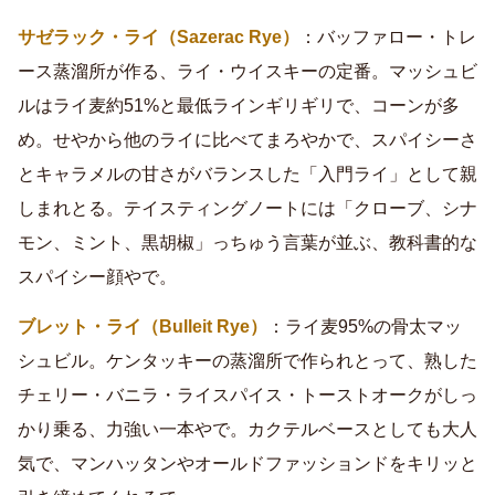
サゼラック・ライ（Sazerac Rye）
：バッファロー・トレ
ース蒸溜所が作る、ライ・ウイスキーの定番。マッシュビ
ルはライ麦約51%と最低ラインギリギリで、コーンが多
め。せやから他のライに比べてまろやかで、スパイシーさ
とキャラメルの甘さがバランスした「入門ライ」として親
しまれとる。テイスティングノートには「クローブ、シナ
モン、ミント、黒胡椒」っちゅう言葉が並ぶ、教科書的な
スパイシー顔やで。
ブレット・ライ（Bulleit Rye）
：ライ麦95%の骨太マッ
シュビル。ケンタッキーの蒸溜所で作られとって、熟した
チェリー・バニラ・ライスパイス・トーストオークがしっ
かり乗る、力強い一本やで。カクテルベースとしても大人
気で、マンハッタンやオールドファッションドをキリッと