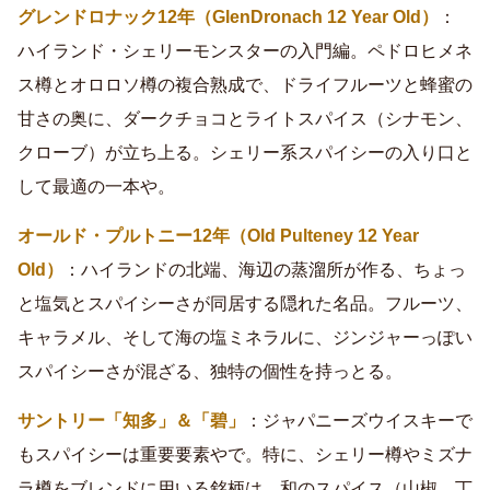
グレンドロナック12年（GlenDronach 12 Year Old）
：
ハイランド・シェリーモンスターの入門編。ペドロヒメネ
ス樽とオロロソ樽の複合熟成で、ドライフルーツと蜂蜜の
甘さの奥に、ダークチョコとライトスパイス（シナモン、
クローブ）が立ち上る。シェリー系スパイシーの入り口と
して最適の一本や。
オールド・プルトニー12年（Old Pulteney 12 Year
Old）
：ハイランドの北端、海辺の蒸溜所が作る、ちょっ
と塩気とスパイシーさが同居する隠れた名品。フルーツ、
キャラメル、そして海の塩ミネラルに、ジンジャーっぽい
スパイシーさが混ざる、独特の個性を持っとる。
サントリー「知多」＆「碧」
：ジャパニーズウイスキーで
もスパイシーは重要要素やで。特に、シェリー樽やミズナ
ラ樽をブレンドに用いる銘柄は、和のスパイス（山椒、丁