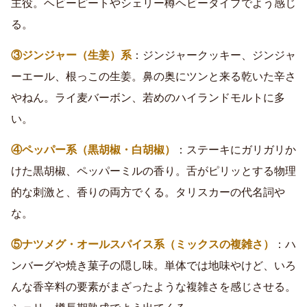
主役。ヘビーピートやシェリー樽ヘビータイプでよう感じ
る。
③ジンジャー（生姜）系
：ジンジャークッキー、ジンジャ
ーエール、根っこの生姜。鼻の奥にツンと来る乾いた辛さ
やねん。ライ麦バーボン、若めのハイランドモルトに多
い。
④ペッパー系（黒胡椒・白胡椒）
：ステーキにガリガリか
けた黒胡椒、ペッパーミルの香り。舌がピリッとする物理
的な刺激と、香りの両方でくる。タリスカーの代名詞や
な。
⑤ナツメグ・オールスパイス系（ミックスの複雑さ）
：ハ
ンバーグや焼き菓子の隠し味。単体では地味やけど、いろ
んな香辛料の要素がまざったような複雑さを感じさせる。