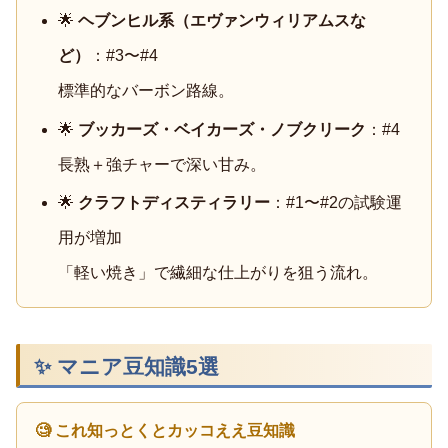
🌟
ヘブンヒル系（エヴァンウィリアムスな
ど）
：#3〜#4
標準的なバーボン路線。
🌟
ブッカーズ・ベイカーズ・ノブクリーク
：#4
長熟＋強チャーで深い甘み。
🌟
クラフトディスティラリー
：#1〜#2の試験運
用が増加
「軽い焼き」で繊細な仕上がりを狙う流れ。
✨ マニア豆知識5選
🧐 これ知っとくとカッコええ豆知識