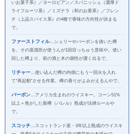
いお菓子系）／ヨーロピアン／スパニッシュ（濃厚ド
ライフルーツ系）／ミズナラ（和のお香系）／フレン
チ（上品スパイス系）の4種で香味の方向性が決まる
で。
ファーストフィル
…シェリーやバーボンを抜いた樽
を、その蒸溜所が使うんが1回目っちゅう意味や。使い
回した樽より、前の酒と木の個性が濃く出るで。
リチャー
…使い込んだ樽の内側にもう一回火を入れ
て“再起動”させる作業。樽の香りがよみがえるんやで。
バーボン
…アメリカ生まれのウイスキー。コーン51%
以上＋焦がした新樽（バレル）熟成が法律ルールや
で。
スコッチ
…スコットランド産・3年以上熟成のウイスキ
ー。世界5大ウイスキーの主役で樽芸術の本場やで。