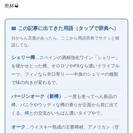
乾杯🥃
📖 この記事に出てきた用語（タップで辞典へ）
分からん言葉があったら、ここから用語辞典でサクッと確
認してな。
シェリー樽
…スペインの酒精強化ワイン「シェリー」
を寝かせとった樽。オロロソやPXなら濃いドライフル
ーツ、フィノなら辛口寄り——中身のシェリーの種類
で味の向きが変わるで。
バージンオーク（新樽）
…一度も使ってへん新品の
樽。バニラやウッディな樽の香りが正面から前に出て
くる、樽との交流がいちばん濃いタイプやで。
オーク
…ウイスキー熟成の主要樽材。アメリカン（甘