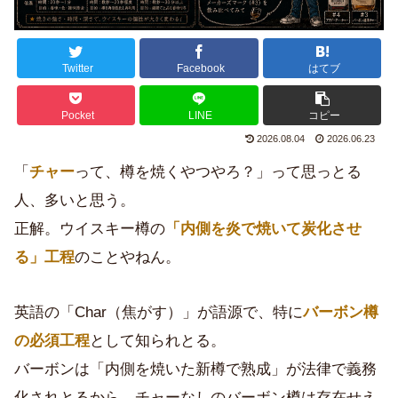
Twitter
Facebook
はてブ
Pocket
LINE
コピー
2026.08.04
2026.06.23
「
チャー
って、樽を焼くやつやろ？」って思っとる
人、多いと思う。
正解。ウイスキー樽の
「内側を炎で焼いて炭化させ
る」工程
のことやねん。
英語の「Char（焦がす）」が語源で、特に
バーボン樽
の必須工程
として知られとる。
バーボンは「内側を焼いた新樽で熟成」が法律で義務
化されとるから、チャーなしのバーボン樽は存在せえ