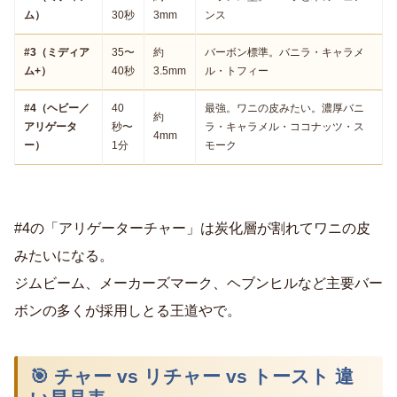
ム）
30秒
3mm
ンス
#3（ミディア
35〜
約
バーボン標準。バニラ・キャラメ
ム+）
40秒
3.5mm
ル・トフィー
#4（ヘビー／
40
最強。ワニの皮みたい。濃厚バニ
約
アリゲータ
秒〜
ラ・キャラメル・ココナッツ・ス
4mm
ー）
1分
モーク
#4の「アリゲーターチャー」は炭化層が割れてワニの皮
みたいになる。
ジムビーム、メーカーズマーク、ヘブンヒルなど主要バー
ボンの多くが採用しとる王道やで。
🎯 チャー vs リチャー vs トースト 違