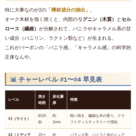
特に大事なのが2の
「樽材成分の抽出」
。
オーク木材を強く焼くと、内部の
リグニン（木質）
と
セル
ロース（繊維）
が分解されて、バニラやキャラメル系の甘
い成分（バニリン、ラクトン類など）が生まれる。
これがバーボンの「バニラ感」「キャラメル感」の科学的
正体なんや。
📊 チャーレベル #1〜#4 早見表
焼き
炭化層
レベル
特徴
時間
厚
約20
約
軽い焼き。繊細な木の香り。クラ
#1（ライト）
秒
2mm
フトディスティラリーで増加
#2（ミディア
25〜
約
バランス型。バニラと木のニュア