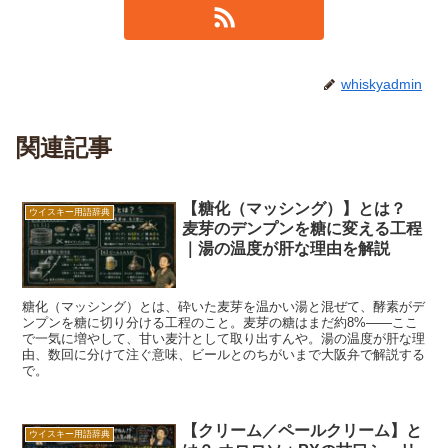
whiskyadmin
関連記事
【糖化（マッシング）】とは？
ウイスキー用語辞典
麦芽のデンプンを糖に変える工程
｜湯の温度が肝な理由を解説
糖化（マッシング）とは、砕いた麦芽を温かい湯と混ぜて、酵素がデ
ンプンを糖に切り分ける工程のこと。麦芽の糖はまだ約8%——ここ
で一気に増やして、甘い麦汁として取り出すんや。湯の温度が肝な理
由、数回に分けて注ぐ意味、ビールとのちがいまで大阪弁で解説する
で。
【クリーム／ペールクリーム】と
ウイスキー用語辞典