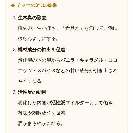
🔥 チャーの3つの効果
生木臭の除去
樽材の「生っぽさ」「青臭さ」を消して、酒に
移らんようにする。
樽材成分の抽出を促進
炭化層の下の層から
バニラ・キャラメル・ココ
ナッツ・スパイス
などの甘い成分が引き出され
やすくなる。
活性炭の効果
炭化した内側が
活性炭フィルター
として働き、
雑味や刺激成分を吸着。
酒がまろやかになる。