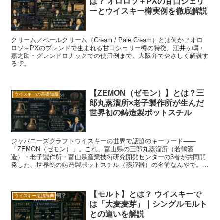
は？ オロロソ＋PXの甘口シェリ
ーとウイスキー樽実例を徹底解説
クリーム／ペールクリーム（Cream / Pale Cream）とは何か？オロ
ロソ＋PXのブレンドで生まれる甘口シェリー樽の特徴、江井ヶ嶋・
嘉之助・グレンドロナックでの使用例まで、大阪弁でやさしく解説す
るで。
【ZEMON（ゼモン）】とは？三
ウイスキーの基礎知識
郎丸蒸溜所×老子製作所が生んだ
世界初の鋳造製ポットスチル
ジャパニーズクラフトウイスキーの世界で話題のキーワード——
「ZEMON（ゼモン）」。これ、富山県の三郎丸蒸溜所（若鶴酒
造）・老子製作所・富山県産業技術研究開発センターの3者が共同開
発した、世界初の鋳造製ポットスチル（蒸溜器）の名前なんやで。...
【モルト】とは？ ウイスキーで
ウイスキー用語辞典
は「大麦麦芽」｜シングルモルト
との違いを解説