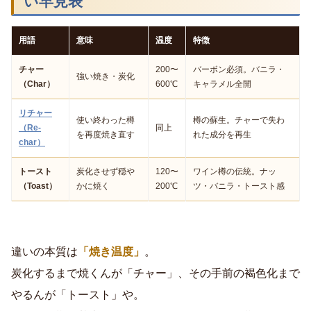
い早見表
用語
意味
温度
特徴
チャー
200〜
バーボン必須。バニラ・
強い焼き・炭化
（Char）
600℃
キャラメル全開
リチャー
使い終わった樽
樽の蘇生。チャーで失わ
（Re-
同上
を再度焼き直す
れた成分を再生
char）
トースト
炭化させず穏や
120〜
ワイン樽の伝統。ナッ
（Toast）
かに焼く
200℃
ツ・バニラ・トースト感
違いの本質は
「焼き温度」
。
炭化するまで焼くんが「チャー」、その手前の褐色化まで
やるんが「トースト」や。