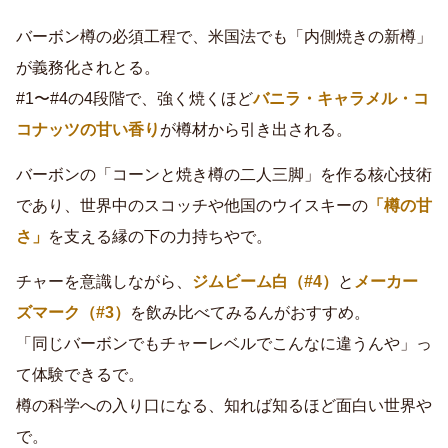
バーボン樽の必須工程で、米国法でも「内側焼きの新樽」
が義務化されとる。
#1〜#4の4段階で、強く焼くほど
バニラ・キャラメル・コ
コナッツの甘い香り
が樽材から引き出される。
バーボンの「コーンと焼き樽の二人三脚」を作る核心技術
であり、世界中のスコッチや他国のウイスキーの
「樽の甘
さ」
を支える縁の下の力持ちやで。
チャーを意識しながら、
ジムビーム白（#4）
と
メーカー
ズマーク（#3）
を飲み比べてみるんがおすすめ。
「同じバーボンでもチャーレベルでこんなに違うんや」っ
て体験できるで。
樽の科学への入り口になる、知れば知るほど面白い世界や
で。