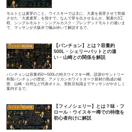
モルトとは麦芽のこと。ウイスキーでは主に、大麦を発芽させて乾燥
させた「大麦麦芽」を指すで。なんで芽を出させるんか、製麦の3工
程、シングルモルト・シングルカスク・ブレンデッドモルトの違いま
で、マッサンが大阪弁で噛み砕いて解説するで。
【パンチョン】とは？容量約
ウイスキー用語辞典
500L・シェリーバットとの違
い・山崎との関係を解説
パンチョンは容量450〜500Lの特大ウイスキー樽。語源やサントリー
和製パンチョンの歴史、アメリカンホワイトオーク新材の熟成の秘
密、山崎・白州など代表ボトル、実飲豆知識までマッサンがやさしく
案内するで。
【フィノシェリー】とは？味・フ
ウイスキー用語辞典
ロール・ウイスキー樽での特徴を
初心者向けに解説