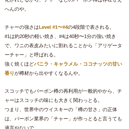
へんのや。
チャーの強さは
Level #1〜#4
の4段階で表される。
#1は約20秒の軽い焼き、#4は40秒〜1分の強い焼き
で、ワニの表皮みたいに割れることから「アリゲータ
ーチャー」と呼ばれる。
強く焼くほど
バニラ・キャラメル・ココナッツの甘い
香り
が樽材から出やすくなるんや。
スコッチでもバーボン樽の再利用が一般的やから、チ
ャーはスコッチの味にも大きく関わっとる。
つまり、世界中のウイスキーの「樽の甘さ」の正体
は、バーボン業界の「チャー」が作っとると言うても
過言やないで。