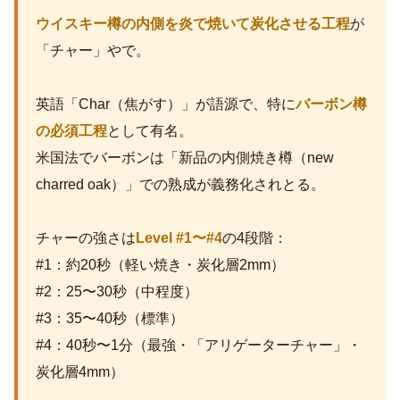
ウイスキー樽の内側を炎で焼いて炭化させる工程
が
「チャー」やで。
英語「Char（焦がす）」が語源で、特に
バーボン樽
の必須工程
として有名。
米国法でバーボンは「新品の内側焼き樽（new
charred oak）」での熟成が義務化されとる。
チャーの強さは
Level #1〜#4
の4段階：
#1：約20秒（軽い焼き・炭化層2mm）
#2：25〜30秒（中程度）
#3：35〜40秒（標準）
#4：40秒〜1分（最強・「アリゲーターチャー」・
炭化層4mm）