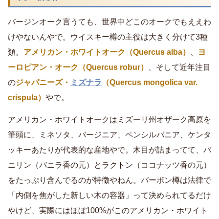
バージンオーク言うても、世界中どこのオークでもええわ
けやないんやで。ウイスキー樽の主役は大きく分けて3種
類。
アメリカン・ホワイトオーク（Quercus alba）
、
ヨ
ーロピアン・オーク（Quercus robur）
、そして近年注目
の
ジャパニーズ・
ミズナラ
（Quercus mongolica var.
crispula）
やで。
アメリカン・ホワイトオークはミズーリ州オザーク高原を
筆頭に、ミネソタ、バージニア、ペンシルバニア、ケンタ
ッキーあたりが代表的な産地やで。木目が詰まってて、バ
ニリン（バニラ香の元）とラクトン（ココナッツ香の元）
をたっぷり含んでるのが特徴やねん。バーボン樽は法律で
「内側を焦がした新しい木の容器」って決められてるだけ
やけど、実際にはほぼ100%がこのアメリカン・ホワイト