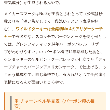
香気成分）が生成されるんやで。
メイカーズマークはNo.3が主流とされとって（公式は秒
数よりも「深い焦がしより一段浅い」という表現を好
む）、
ワイルドターキーは全銘柄No.4のアリゲーターチ
ャー
で有名やな。スコッチでバージンオークを使う例とし
ては、グレンフィディック14年バーボンバレル・リザー
ブがわかりやすい。ex-バーボン樽で14年熟成したあと、
ケンタッキーのケルビン・クーパレッジが仕立てた「ディ
ープチャーのバージンアメリカンオーク」で仕上げる、っ
ちゅう構成やで。同じ新樽でも、火入れひとつで全然違う
表情になるんが面白いところやで。
🎯 チャーレベル早見表（バーボン樽の目
安）