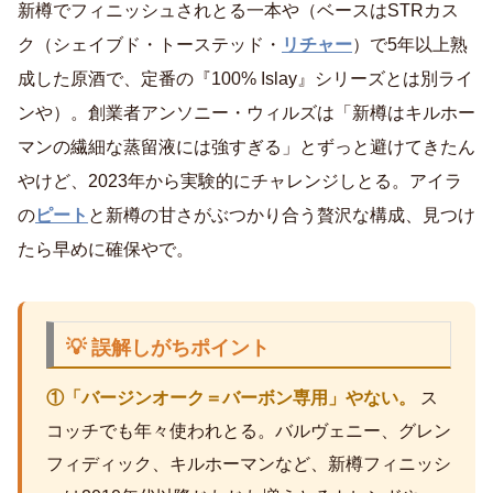
新樽でフィニッシュされとる一本や（ベースはSTRカス
ク（シェイブド・トーステッド・
リチャー
）で5年以上熟
成した原酒で、定番の『100% Islay』シリーズとは別ライ
ンや）。創業者アンソニー・ウィルズは「新樽はキルホー
マンの繊細な蒸留液には強すぎる」とずっと避けてきたん
やけど、2023年から実験的にチャレンジしとる。アイラ
の
ピート
と新樽の甘さがぶつかり合う贅沢な構成、見つけ
たら早めに確保やで。
💡 誤解しがちポイント
①「バージンオーク＝バーボン専用」やない。
ス
コッチでも年々使われとる。バルヴェニー、グレン
フィディック、キルホーマンなど、新樽フィニッシ