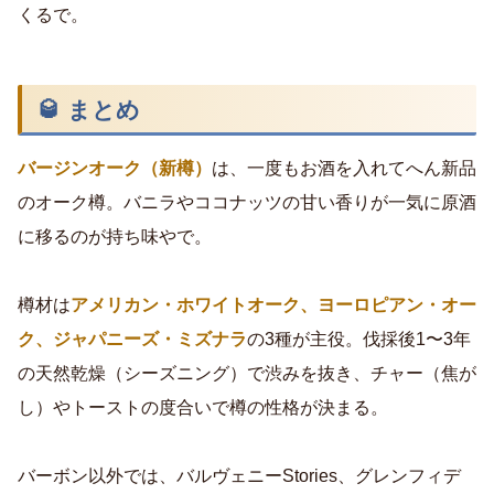
くるで。
🥃 まとめ
バージンオーク（新樽）
は、一度もお酒を入れてへん新品
のオーク樽。バニラやココナッツの甘い香りが一気に原酒
に移るのが持ち味やで。
樽材は
アメリカン・ホワイトオーク、ヨーロピアン・オー
ク、ジャパニーズ・ミズナラ
の3種が主役。伐採後1〜3年
の天然乾燥（シーズニング）で渋みを抜き、チャー（焦が
し）やトーストの度合いで樽の性格が決まる。
バーボン以外では、バルヴェニーStories、グレンフィデ