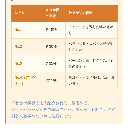
炙り時間
レベル
仕上がりの個性
の目安
ウッディさを残した軽い焦が
No.1
約15秒
し
バランス型・スパイス感が乗
No.2
約30秒
りやすい
バーボン定番・甘さとスパイ
No.3
約35秒
スの黄金比
No.4（アリゲー
色濃く・カラメル/タバコ・深
約55秒
ター）
い甘さ
※秒数は業界でよう紹介される一般値やで。
各クーパレッジが独自基準でやっとるから、銘柄ごとの絶
対的な数字やない点に注意してな。