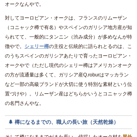
オークなんやで。
対してヨーロピアン・オークは、フランスのリムーザン
（コニャック樽で有名）やスペインのガリシア地方産が知
られてて、一般的にタンニン（渋み成分）が多めなんが特
徴やで。
シェリー樽
の主役と伝統的に語られとるのは、こ
のうちスペインのガリシアあたりで育ったヨーロピアン・
オークやで（ただし現代のシェリー樽はアメリカンオーク
の方が流通量は多くて、ガリシア産Q.roburはマッカラン
など一部の高級ブランドが大切に使う特別な素材という位
置づけや）。リムーザン産はどちらかいうとコニャック樽
の名門さんやな。
🌲 樽になるまでの、職人の長い旅（天然乾燥）
そして樽になるまでがまた長い。伐採したオーク材を
屋外