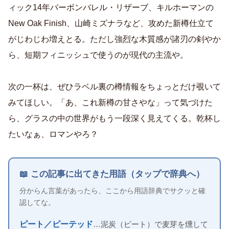
ィック14年バーボンバレル・リザーブ、キルホーマンの
New Oak Finish、山崎ミズナラなど、攻めた新樽仕立て
がじわじわ増えとる。ただし強烈な木質感が諸刃の剣やか
ら、短期フィニッシュで使うのが現代の主流や。
次の一杯は、ぜひラベル裏の樽情報をちょっとだけ覗いて
みてほしい。「あ、これ新樽の甘さやな」って気づけた
ら、グラスの中の世界がもう一段深く見えてくる。乾杯し
たいなぁ、ロマンやろ？
📖 この記事に出てきた用語（タップで辞典へ）
分からん言葉があったら、ここから用語辞典でサクッと確
認してな。
ピート／ピーテッド
…泥炭（ピート）で麦芽を燻して