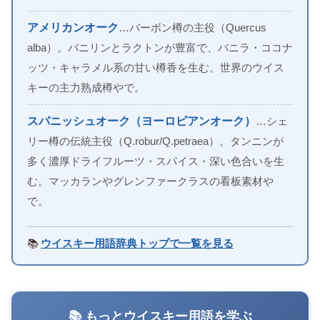
アメリカンオーク
…バーボン樽の主役（Quercus
alba）。バニリンとラクトンが豊富で、バニラ・ココナ
ッツ・キャラメル系の甘い樽香を生む。世界のウイス
キーの主力熟成樽やで。
スパニッシュオーク（ヨーロピアンオーク）
…シェ
リー樽の伝統主役（Q.robur/Q.petraea）。タンニンが
多く濃厚ドライフルーツ・スパイス・深い色合いを生
む。マッカランやグレンファークラスの看板素材や
で。
📚
ウイスキー用語辞典トップで一覧を見る
📚 もっとウイスキー用語を学ぶ