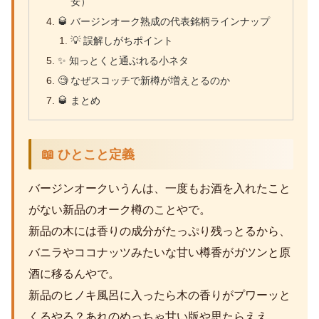
安）
🥃 バージンオーク熟成の代表銘柄ラインナップ
💡 誤解しがちポイント
✨ 知っとくと通ぶれる小ネタ
🧐 なぜスコッチで新樽が増えとるのか
🥃 まとめ
📖 ひとこと定義
バージンオークいうんは、一度もお酒を入れたこと
がない新品のオーク樽のことやで。
新品の木には香りの成分がたっぷり残っとるから、
バニラやココナッツみたいな甘い樽香がガツンと原
酒に移るんやで。
新品のヒノキ風呂に入ったら木の香りがプワーッと
くるやろ？あれのめっちゃ甘い版や思たらええ。