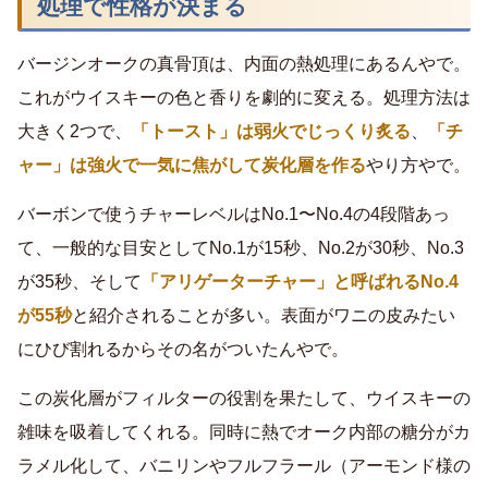
処理で性格が決まる
バージンオークの真骨頂は、内面の熱処理にあるんやで。
これがウイスキーの色と香りを劇的に変える。処理方法は
大きく2つで、
「トースト」は弱火でじっくり炙る
、
「チ
ャー」は強火で一気に焦がして炭化層を作る
やり方やで。
バーボンで使うチャーレベルはNo.1〜No.4の4段階あっ
て、一般的な目安としてNo.1が15秒、No.2が30秒、No.3
が35秒、そして
「アリゲーターチャー」と呼ばれるNo.4
が55秒
と紹介されることが多い。表面がワニの皮みたい
にひび割れるからその名がついたんやで。
この炭化層がフィルターの役割を果たして、ウイスキーの
雑味を吸着してくれる。同時に熱でオーク内部の糖分がカ
ラメル化して、バニリンやフルフラール（アーモンド様の