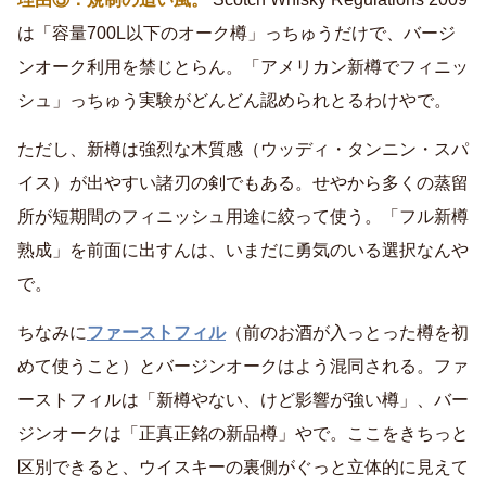
は「容量700L以下のオーク樽」っちゅうだけで、バージ
ンオーク利用を禁じとらん。「アメリカン新樽でフィニッ
シュ」っちゅう実験がどんどん認められとるわけやで。
ただし、新樽は強烈な木質感（ウッディ・タンニン・スパ
イス）が出やすい諸刃の剣でもある。せやから多くの蒸留
所が短期間のフィニッシュ用途に絞って使う。「フル新樽
熟成」を前面に出すんは、いまだに勇気のいる選択なんや
で。
ちなみに
ファーストフィル
（前のお酒が入っとった樽を初
めて使うこと）とバージンオークはよう混同される。ファ
ーストフィルは「新樽やない、けど影響が強い樽」、バー
ジンオークは「正真正銘の新品樽」やで。ここをきちっと
区別できると、ウイスキーの裏側がぐっと立体的に見えて