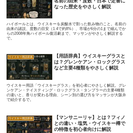
名前の由来・度数・日本で定番に
なった歴史をやさしく解説
ハイボールとは、ウイスキーを炭酸水で割った飲み物のこと。名前の
由来の諸説、度数の目安（1:4で約8%）、市場が6分の1まで縮んでか
らの2008年角ハイボール復活劇まで、マッサンがやさしく解説する
で。
【用語辞典】ウイスキーグラスと
ウイスキー用語辞典
は？グレンケアン・ロックグラス
など主要4種類をやさしく解説
ウイスキー用語「ウイスキーグラス」を初心者にやさしく解説。グレ
ンケアン・テイスティング・ロックグラス・タンブラーの主要4種類
の違いと、香りが変わる理由、シーン別の選び方をマッサンが大阪弁
で紹介するで。
【マンサニーリャ】とは？フィノ
ウイスキー用語辞典
との違い・塩気・ウイスキー樽で
の特徴を初心者向けに解説