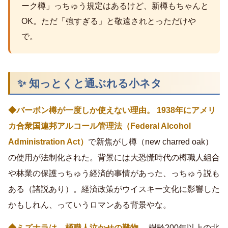
ーク樽」っちゅう規定はあるけど、新樽もちゃんと
OK。ただ「強すぎる」と敬遠されとっただけや
で。
✨ 知っとくと通ぶれる小ネタ
◆バーボン樽が一度しか使えない理由。
1938年にアメリ
カ合衆国連邦アルコール管理法（Federal Alcohol
Administration Act）
で新焦がし樽（new charred oak）
の使用が法制化された。背景には大恐慌時代の樽職人組合
や林業の保護っちゅう経済的事情があった、っちゅう説も
ある（諸説あり）。経済政策がウイスキー文化に影響した
かもしれん、っていうロマンある背景やな。
◆ミズナラは、桶職人泣かせの難物。
樹齢200年以上の北