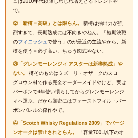
ュは2010年代以降じわじわ増えとるトレンドや
で。
②「新樽＝高級」とは限らん。
新樽は抽出力が強
烈すぎて、長期熟成には不向きやねん。「短期決戦
の
フィニッシュ
で使う」のが最近の主流やから、新
樽を使う＝必ず高い、ちゅう図式やない。
③「グレンモーレンジィ アスターは新樽熟成」や
ない。
樽そのものはミズーリ・オザークのスロー
グロウン材で作る完全オーダーメイドやけど、実は
バーボンで4年使い慣らしてからグレンモーレンジ
ィへ運ぶ。だから厳密にはファーストフィル・バー
ボンバレルの傑作やで。
④「Scotch Whisky Regulations 2009」でバージ
ンオークは禁止されとらん。
「容量700L以下のオ