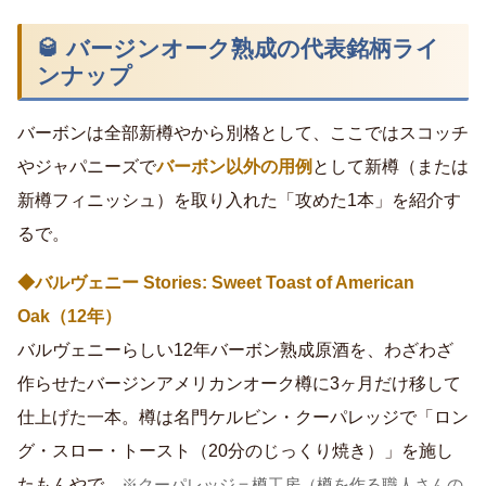
🥃 バージンオーク熟成の代表銘柄ライ
ンナップ
バーボンは全部新樽やから別格として、ここではスコッチ
やジャパニーズで
バーボン以外の用例
として新樽（または
新樽フィニッシュ）を取り入れた「攻めた1本」を紹介す
るで。
◆バルヴェニー Stories: Sweet Toast of American
Oak（12年）
バルヴェニーらしい12年バーボン熟成原酒を、わざわざ
作らせたバージンアメリカンオーク樽に3ヶ月だけ移して
仕上げた一本。樽は名門ケルビン・クーパレッジで「ロン
グ・スロー・トースト（20分のじっくり焼き）」を施し
たもんやで。
※クーパレッジ＝樽工房（樽を作る職人さんの