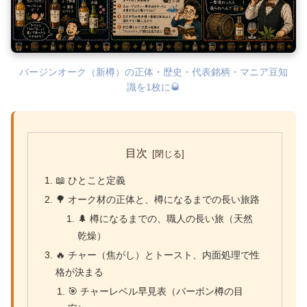
バージンオーク（新樽）の正体・歴史・代表銘柄・マニア豆知
識を1枚に🥃
目次
📖 ひとこと定義
🌳 オーク材の正体と、樽になるまでの長い旅路
🌲 樽になるまでの、職人の長い旅（天然
乾燥）
🔥 チャー（焦がし）とトースト、内面処理で性
格が決まる
🎯 チャーレベル早見表（バーボン樽の目