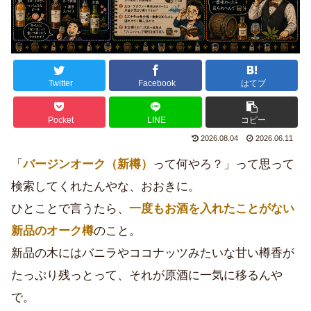
Twitter
Facebook
はてブ
Pocket
LINE
コピー
2026.08.04
2026.06.11
「
バージンオーク（新樽）
って何やろ？」って思って
検索してくれたんやな、おおきに。
ひとことで言うたら、
一度もお酒を入れたことがない
新品のオーク樽
のこと。
新品の木にはバニラやココナッツみたいな甘い樽香が
たっぷり残っとって、それが原酒に一気に移るんや
で。