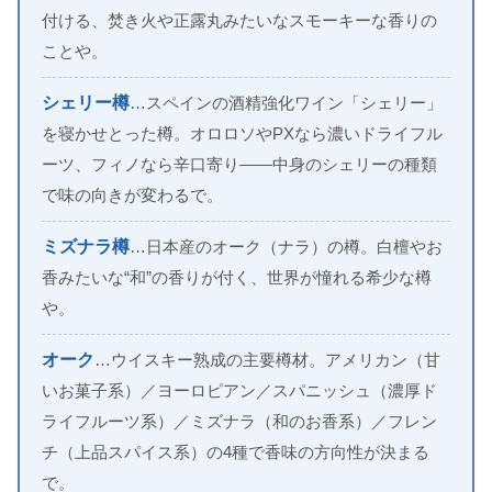
付ける、焚き火や正露丸みたいなスモーキーな香りの
ことや。
シェリー樽
…スペインの酒精強化ワイン「シェリー」
を寝かせとった樽。オロロソやPXなら濃いドライフル
ーツ、フィノなら辛口寄り——中身のシェリーの種類
で味の向きが変わるで。
ミズナラ樽
…日本産のオーク（ナラ）の樽。白檀やお
香みたいな“和”の香りが付く、世界が憧れる希少な樽
や。
オーク
…ウイスキー熟成の主要樽材。アメリカン（甘
いお菓子系）／ヨーロピアン／スパニッシュ（濃厚ド
ライフルーツ系）／ミズナラ（和のお香系）／フレン
チ（上品スパイス系）の4種で香味の方向性が決まる
で。