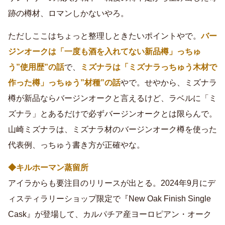
跡の樽材、ロマンしかないやろ。
ただしここはちょっと整理しときたいポイントやで。
バー
ジンオークは「一度も酒を入れてない新品樽」っちゅ
う”使用歴”の話
で、
ミズナラは「ミズナラっちゅう木材で
作った樽」っちゅう”材種”の話
やで。せやから、ミズナラ
樽が新品ならバージンオークと言えるけど、ラベルに「ミ
ズナラ」とあるだけで必ずバージンオークとは限らんで。
山崎ミズナラは、ミズナラ材のバージンオーク樽を使った
代表例、っちゅう書き方が正確やな。
◆キルホーマン蒸留所
アイラからも要注目のリリースが出とる。2024年9月にデ
ィスティラリーショップ限定で『New Oak Finish Single
Cask』が登場して、カルパチア産ヨーロピアン・オーク