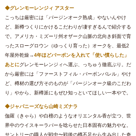
◆グレンモーレンジィ アスター
こっちは厳密には「バージンオーク熟成」やないんやけ
ど、新樽つくりにかけるこだわりが凄すぎるんで紹介する
で。アメリカ・ミズーリ州オザーク山脈の北向き斜面で育
ったスローグロウン（ゆっくり育った）オークを、最低2
年屋外乾燥→
4年ほどバーボンを入れて「使い慣らした」
あとに
グレンモーレンジィへ運ぶ、っちゅう徹底ぶり。だ
から厳密には「ファーストフィル・バーボンバレル」やけ
ど、樽材の選び方そのものが「バージンオーク級のこだわ
り」やから、新樽派にもぜひ知っといてほしい一本やで。
◆ジャパニーズなら山崎ミズナラ
伽羅（きゃら）や白檀のようなオリエンタル香が立つ、世
界中のウイスキーラバーを唸らせた日本固有の魅力やな。
サントリーの職人が戦中〜戦後の樽不足から生み出した奇