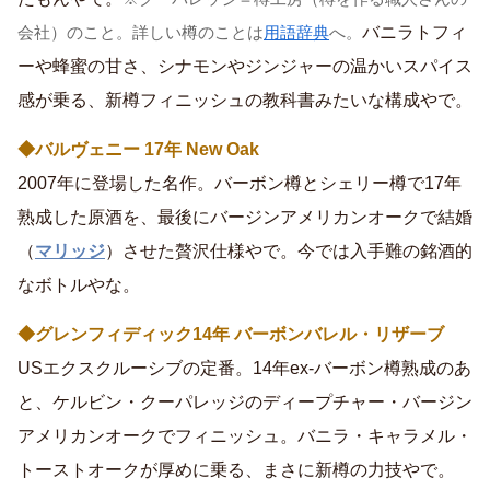
バニラトフィ
会社）のこと。詳しい樽のことは
用語辞典
へ。
ーや蜂蜜の甘さ、シナモンやジンジャーの温かいスパイス
感が乗る、新樽フィニッシュの教科書みたいな構成やで。
◆バルヴェニー 17年 New Oak
2007年に登場した名作。バーボン樽とシェリー樽で17年
熟成した原酒を、最後にバージンアメリカンオークで結婚
（
マリッジ
）させた贅沢仕様やで。今では入手難の銘酒的
なボトルやな。
◆グレンフィディック14年 バーボンバレル・リザーブ
USエクスクルーシブの定番。14年ex-バーボン樽熟成のあ
と、ケルビン・クーパレッジのディープチャー・バージン
アメリカンオークでフィニッシュ。バニラ・キャラメル・
トーストオークが厚めに乗る、まさに新樽の力技やで。