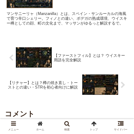
マンサニーリャ（Manzanilla）とは、スペイン・サンルーカルの海風
で育つ辛口シェリー。フィノとの違い、ボデガの熟成環境、ウイスキ
ー樽としての顔、町の文化まで、マッサンがゆるっと解説するで。
【ファーストフィル】とは？ ウイスキー
用語を完全解説
【リチャー】とは？樽の焼き直し・トー
ストとの違い・STRを初心者向けに解説
コメント
メニュー
ホーム
検索
トップ
サイドバー
コメントを書き込む