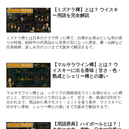
【ミズナラ樽】とは？ ウイスキ
ウイスキー用語辞典
ー用語を完全解説
ミズナラ樽とは日本のナラで作った樽で、白檀やお香みたいな和の香
りが特徴。戦時中の代用品から世界の宝になった歴史、響・山崎など
代表銘柄、楽しみ方のコツまで大阪弁で解説するで。
【マルサラワイン樽】とは？ ウ
ウイスキー用語辞典
イスキーに出る香味｜甘さ・色・
熟成とシェリー樽との違い
マルサラワイン樽とは、シチリアの酒精強化ワインを寝かせとった樽
のこと。甘口だけやのうて辛口もあって、甘さ・色・熟成の3方向で
分かれるで。煮詰めた果汁モスト・コットを使う条件、ウイスキーに
出やすい香味、シェリー樽との違いまで大阪弁で解説するで。
【用語辞典】ハイボールとは？｜
ウイスキー用語辞典