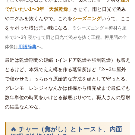
でだいたい1〜3年「天然乾燥」
させて、雨と日光で渋み
やエグみを抜くんやで。これを
シーズニング
いうて、ここ
をサボった樽は荒い味になる。
※シーズニング＝樽材を屋
外で1〜3年寝かせて雨と日光で渋みを抜く工程。樽用語の全
体像は
用語辞典
へ。
最近は乾燥期間の短縮（インドア乾燥や強制乾燥）も増え
とるけど、本気でええ樽を作る蒸留所ほど「2〜3年屋外
で寝かせる」っちゅう原始的な方法を頑として守っとる。
グレンモーレンジィなんかは伐採から樽完成まで最低でも
数年単位の時間をかけとる徹底ぶりやで。職人さんの忍耐
の結晶なんやな。
🔥 チャー（焦がし）とトースト、内面