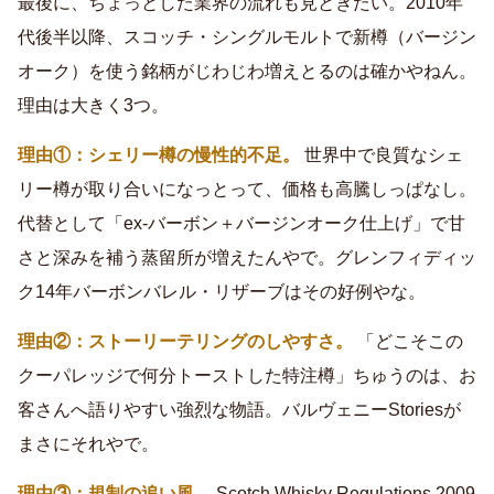
最後に、ちょっとした業界の流れも見ときたい。2010年
代後半以降、スコッチ・シングルモルトで新樽（バージン
オーク）を使う銘柄がじわじわ増えとるのは確かやねん。
理由は大きく3つ。
理由①：シェリー樽の慢性的不足。
世界中で良質なシェ
リー樽が取り合いになっとって、価格も高騰しっぱなし。
代替として「ex-バーボン＋バージンオーク仕上げ」で甘
さと深みを補う蒸留所が増えたんやで。グレンフィディッ
ク14年バーボンバレル・リザーブはその好例やな。
理由②：ストーリーテリングのしやすさ。
「どこそこの
クーパレッジで何分トーストした特注樽」ちゅうのは、お
客さんへ語りやすい強烈な物語。バルヴェニーStoriesが
まさにそれやで。
理由③：規制の追い風。
Scotch Whisky Regulations 2009