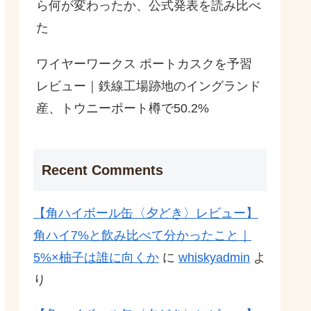
ら何が変わったか、公式発表を読み比べ
た
ワイヤーワークス ポートカスクを予習
レビュー｜鉄線工場跡地のイングランド
産、トウニーポート樽で50.2%
Recent Comments
【角ハイボール缶〈夕どき〉レビュー】
角ハイ7%と飲み比べて分かったこと｜
5%×柚子は誰に向くか
に
whiskyadmin
よ
り