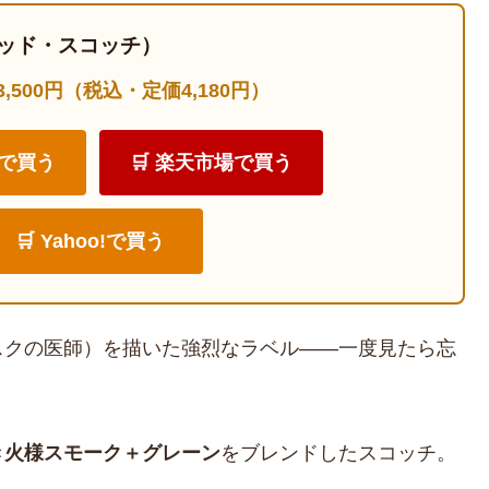
ッド・スコッチ）
〜3,500円（税込・定価4,180円）
onで買う
🛒 楽天市場で買う
🛒 Yahoo!で買う
スクの医師）を描いた強烈なラベル——一度見たら忘
き火様スモーク＋グレーン
をブレンドしたスコッチ。