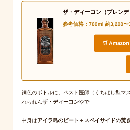
ザ・ディーコン（ブレンデ
参考価格：700ml 約3,200
🛒 Amaz
銅色のボトルに、ペスト医師（くちばし型マ
れられん
ザ・ディーコン
やで。
中身は
アイラ島のピート＋スペイサイドの焚