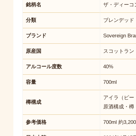
銘柄名
ザ・ディーコン
分類
ブレンデッド
ブランド
Sovereign
原産国
スコットラン
アルコール度数
40%
容量
700ml
アイラ（ピー
樽構成
原酒構成・樽
参考価格
700ml 約3,