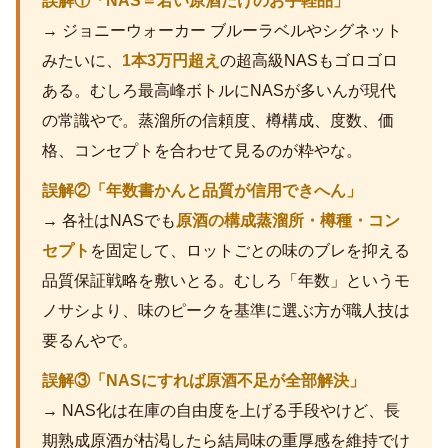
誤解①「NAS＝若い原酒だけのお手軽品」
→ ジョニーウォーカー ブルーラベルやシグネット
みたいに、
1本3万円超え
の超高級NASもゴロゴロ
ある。むしろ最高峰ボトルにNASが多いんが現代
の常識やで。蒸溜所の信頼度、樽構成、度数、価
格、コンセプトを合わせて見るのが粋やな。
誤解②「年数書かんと品質が信用できへん」
→ 各社はNASでも
原酒の構成蒸溜所・樽種・コン
セプト
を固定して、ロットごとの味のブレを抑える
品質保証戦略を敷いとる。むしろ「年数」というモ
ノサシより、味のピークを基準に選ぶ方が職人技は
要るんやで。
誤解③「NASにすれば原酒不足が全部解決」
→ NAS化は在庫の自由度を上げる手段やけど、長
期熟成原酒が枯渇したら結局味の重厚感を維持でけ