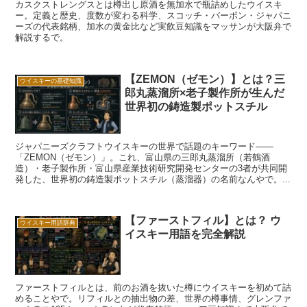
カスクストレングスとは樽出し原酒を無加水で瓶詰めしたウイスキ
ー。定義と歴史、度数が変わる科学、スコッチ・バーボン・ジャパニ
ーズの代表銘柄、加水の黄金比など実飲豆知識をマッサンが大阪弁で
解説するで。
【ZEMON（ゼモン）】とは？三
ウイスキーの基礎知識
郎丸蒸溜所×老子製作所が生んだ
世界初の鋳造製ポットスチル
ジャパニーズクラフトウイスキーの世界で話題のキーワード——
「ZEMON（ゼモン）」。これ、富山県の三郎丸蒸溜所（若鶴酒
造）・老子製作所・富山県産業技術研究開発センターの3者が共同開
発した、世界初の鋳造製ポットスチル（蒸溜器）の名前なんやで。...
【ファーストフィル】とは？ ウ
ウイスキー用語辞典
イスキー用語を完全解説
ファーストフィルとは、前のお酒を抜いた樽にウイスキーを初めて詰
めることやで。リフィルとの抽出物の差、世界の樽事情、グレンファ