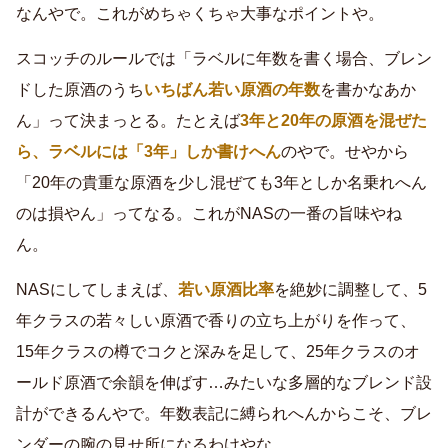
なんやで。これがめちゃくちゃ大事なポイントや。
スコッチのルールでは「ラベルに年数を書く場合、ブレン
ドした原酒のうち
いちばん若い原酒の年数
を書かなあか
ん」って決まっとる。たとえば
3年と20年の原酒を混ぜた
ら、ラベルには「3年」しか書けへん
のやで。せやから
「20年の貴重な原酒を少し混ぜても3年としか名乗れへん
のは損やん」ってなる。これがNASの一番の旨味やね
ん。
NASにしてしまえば、
若い原酒比率
を絶妙に調整して、5
年クラスの若々しい原酒で香りの立ち上がりを作って、
15年クラスの樽でコクと深みを足して、25年クラスのオ
ールド原酒で余韻を伸ばす…みたいな多層的なブレンド設
計ができるんやで。年数表記に縛られへんからこそ、ブレ
ンダーの腕の見せ所になるわけやな。