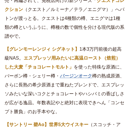
売・再編されて、免税店向けの新シリーズ「
クエストコレ
クション
（クエスト／ルミーナ／テラ／エニグマ）」へバ
トンが渡っとる。クエストは4種類の樽、エニグマは1種
類の樽というふうに、樽種の数で個性を分ける現代版の系
譜やで。
【グレンモーレンジィ シグネット】
1本3万円前後の超高
級NAS。
エスプレッソ用みたいに高温ロースト（焙煎）
した大麦「チョコレートモルト」
を使った特殊な原酒に、
バーボン樽・シェリー樽・
バージンオーク
樽の熟成原酒、
さらに長熟の希少原酒まで重ねたブレンドで、エスプレッ
ソみたいな深いコクとチョコレートやハシバミの香ばしさ
が広がる逸品。年数表記やと絶対に表現できへん「コンセ
プト勝負」のお手本やな。
【サントリー 碧Ao】
世界5大ウイスキー
（スコッチ・ア