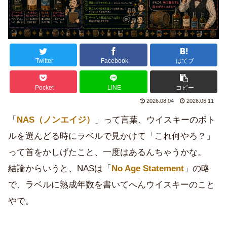
Twitter
Facebook
はてブ
Pocket
LINE
コピー
2026.08.04
2026.06.11
「
NAS（ノンエイジ）
」って言葉、ウイスキーのボト
ルを選んどる時にラベルで見かけて「これ何やろ？」
って首をかしげたこと、一度はあるんちゃうかな。
結論からいうと、NASは「
No Age Statement
」の略
で、ラベルに熟成年数を書いてへんウイスキーのこと
やで。