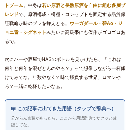
トブーム
。中身は
若い原酒と長熟原酒を自由に組む多層ブ
レンド
で、原酒構成・樽種・コンセプトを固定する品質保
証戦略が味のブレを抑えとる。
ウーガダール・碧Ao・ジ
ョニ青・シグネット
みたいに高級帯にも傑作がゴロゴロあ
るで。
次にバーや酒屋でNASのボトルを見かけたら、「これは
何年と何年を混ぜとんのやろ？」って想像しながら一杯傾
けてみてな。年数やなくて味で勝負する世界、ロマンや
ろ？一緒に乾杯したいなぁ。
📖 この記事に出てきた用語（タップで辞典へ）
分からん言葉があったら、ここから用語辞典でサクッと確
認してな。