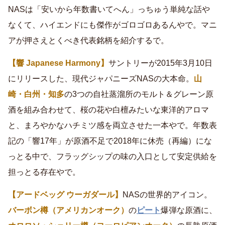
NASは「安いから年数書いてへん」っちゅう単純な話や
なくて、ハイエンドにも傑作がゴロゴロあるんやで。マニ
アが押さえとくべき代表銘柄を紹介するで。
【響 Japanese Harmony】
サントリーが2015年3月10日
にリリースした、現代ジャパニーズNASの大本命。
山
崎・白州・知多
の3つの自社蒸溜所のモルト＆グレーン原
酒を組み合わせて、桜の花や白檀みたいな東洋的アロマ
と、まろやかなハチミツ感を両立させた一本やで。年数表
記の「響17年」が原酒不足で2018年に休売（再編）にな
っとる中で、フラッグシップの味の入口として安定供給を
担っとる存在やで。
【アードベッグ ウーガダール】
NASの世界的アイコン。
バーボン樽（アメリカンオーク）
の
ピート
爆弾な原酒に、