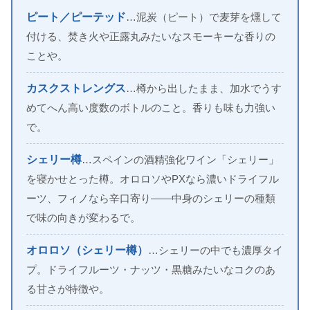
ピート／ピーテッド
…泥炭（ピート）で麦芽を燻して
付ける、焚き火や正露丸みたいなスモーキーな香りの
ことや。
カスクストレングス
…樽から出したまま、加水でうす
めてへん高い度数のボトルのこと。香りも味も力強い
で。
シェリー樽
…スペインの酒精強化ワイン「シェリー」
を寝かせとった樽。オロロソやPXなら濃いドライフル
ーツ、フィノなら辛口寄り——中身のシェリーの種類
で味の向きが変わるで。
オロロソ（シェリー樽）
…シェリーの中でも濃厚タイ
プ。ドライフルーツ・ナッツ・黒糖みたいなコクのあ
る甘さが特徴や。