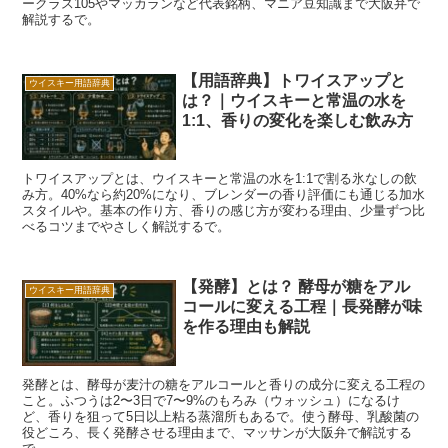
ークラス105やマッカランなど代表銘柄、マニア豆知識まで大阪弁で
解説するで。
【用語辞典】トワイスアップと
ウイスキー用語辞典
は？｜ウイスキーと常温の水を
1:1、香りの変化を楽しむ飲み方
トワイスアップとは、ウイスキーと常温の水を1:1で割る氷なしの飲
み方。40%なら約20%になり、ブレンダーの香り評価にも通じる加水
スタイルや。基本の作り方、香りの感じ方が変わる理由、少量ずつ比
べるコツまでやさしく解説するで。
【発酵】とは？ 酵母が糖をアル
ウイスキー用語辞典
コールに変える工程｜長発酵が味
を作る理由も解説
発酵とは、酵母が麦汁の糖をアルコールと香りの成分に変える工程の
こと。ふつうは2〜3日で7〜9%のもろみ（ウォッシュ）になるけ
ど、香りを狙って5日以上粘る蒸溜所もあるで。使う酵母、乳酸菌の
役どころ、長く発酵させる理由まで、マッサンが大阪弁で解説する