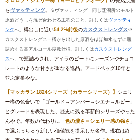
オロロソ・シェリー樽（ヨーロピアンオーク）
の長熟原酒
を
ヴァッティング
。
※ヴァッティング＝同じ蒸溜所のモルト
原酒どうしを混ぜ合わせる工程のこと。詳しくは
ヴァッティ
樽出しに近い
54.2%前後
の
カスクストレングス
ング
へ。
※
カスクストレングス＝樽から出した原酒をほぼ加水せずに瓶
詰めする高アルコール度数仕様。詳しくは
カスクストレング
で瓶詰めされ、アイラのピートにレーズンやチョコ
ス
へ。
レートのような甘さが重なる逸品。アードベッグ10年と
並ぶ定番やな。
【マッカラン 1824シリーズ（カラーシリーズ）】
シェリ
ー樽の色合いで「ゴールド→アンバー→シエナ→ルビー」
とグレードを表現した、歴史に残る革新的シリーズやった
んやで。年数の代わりに「
色の濃さ＝シェリー感の強さ
」
で選ぶっちゅう新しい価値観を提示した名作。現在は終