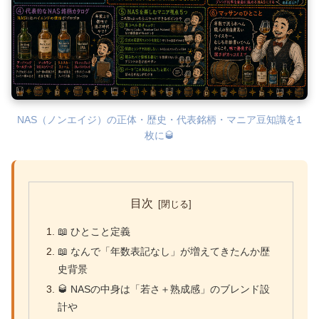
NAS（ノンエイジ）の正体・歴史・代表銘柄・マニア豆知識を1
枚に🥃
目次
📖 ひとこと定義
📖 なんで「年数表記なし」が増えてきたんか歴
史背景
🥃 NASの中身は「若さ＋熟成感」のブレンド設
計や