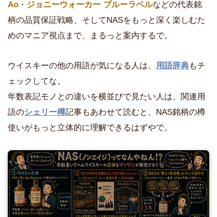
Ao
・
ジョニーウォーカー ブルーラベル
などの代表銘
柄の品質保証戦略、そしてNASをもっと深く楽しむた
めのマニア視点まで、まるっと案内するで。
ウイスキーの他の用語が気になる人は、
用語辞典
もチ
ェックしてな。
年数表記モノとの違いを横並びで見たい人は、関連用
語の
シェリー樽
記事もあわせて読むと、NAS銘柄の樽
使いがもっと立体的に理解できるはずやで。