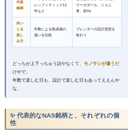
代表
レンフィディック12
ウーガダール、ジョニ
銘柄
年など
青、碧Ao
向い
とる
年数による熟成感の
ブレンダーの設計思想を
楽し
違いを比較
味わう
み方
どっちが上下っちゅう話やなくて、
モノサシが違うだ
け
やで。
年数で楽しむ日も、設計で楽しむ日もあってええんや
な。
✨ 代表的なNAS銘柄と、それぞれの個
性