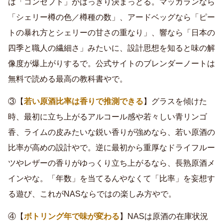
は「コンセプト」がはっきり決まっとる。マッカランなら
「シェリー樽の色／樽種の数」、アードベッグなら「ピー
トの暴れ方とシェリーの甘さの重なり」、響なら「日本の
四季と職人の繊細さ」みたいに、設計思想を知ると味の解
像度が爆上がりするで。公式サイトのブレンダーノートは
無料で読める最高の教科書やで。
③【
若い原酒比率は香りで推測できる
】グラスを傾けた
時、最初に立ち上がるアルコール感や若々しい青リンゴ
香、ライムの皮みたいな鋭い香りが強めなら、若い原酒の
比率が高めの設計やで。逆に最初から重厚なドライフルー
ツやレザーの香りがゆっくり立ち上がるなら、長熟原酒メ
インやな。「年数」を当てるんやなくて「比率」を妄想す
る遊び、これがNASならではの楽しみ方やで。
④【
ボトリング年で味が変わる
】NASは原酒の在庫状況