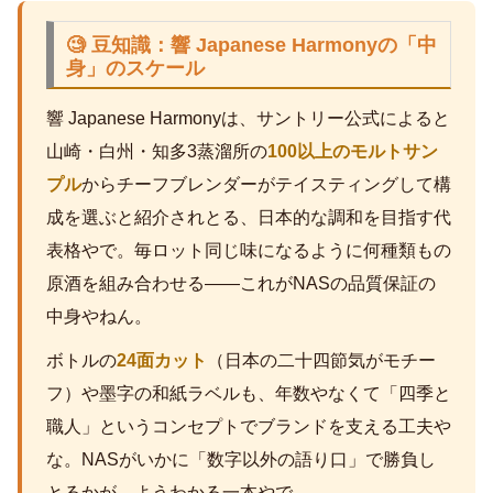
🧐 豆知識：響 Japanese Harmonyの「中
身」のスケール
響 Japanese Harmonyは、サントリー公式によると
山崎・白州・知多3蒸溜所の
100以上のモルトサン
プル
からチーフブレンダーがテイスティングして構
成を選ぶと紹介されとる、日本的な調和を目指す代
表格やで。毎ロット同じ味になるように何種類もの
原酒を組み合わせる――これがNASの品質保証の
中身やねん。
ボトルの
24面カット
（日本の二十四節気がモチー
フ）や墨字の和紙ラベルも、年数やなくて「四季と
職人」というコンセプトでブランドを支える工夫や
な。NASがいかに「数字以外の語り口」で勝負し
とるかが、ようわかる一本やで。