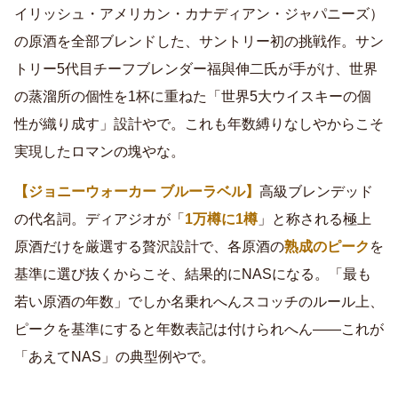
イリッシュ・アメリカン・カナディアン・ジャパニーズ）
の原酒を全部ブレンドした、サントリー初の挑戦作。サン
トリー5代目チーフブレンダー福與伸二氏が手がけ、世界
の蒸溜所の個性を1杯に重ねた「世界5大ウイスキーの個
性が織り成す」設計やで。これも年数縛りなしやからこそ
実現したロマンの塊やな。
【ジョニーウォーカー ブルーラベル】
高級ブレンデッド
の代名詞。ディアジオが「
1万樽に1樽
」と称される極上
原酒だけを厳選する贅沢設計で、各原酒の
熟成のピーク
を
基準に選び抜くからこそ、結果的にNASになる。「最も
若い原酒の年数」でしか名乗れへんスコッチのルール上、
ピークを基準にすると年数表記は付けられへん――これが
「あえてNAS」の典型例やで。