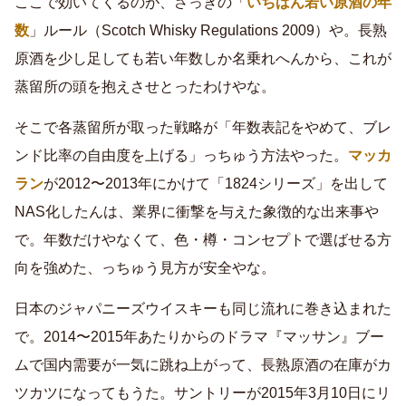
ここで効いてくるのが、さっきの「
いちばん若い原酒の年
数
」ルール（Scotch Whisky Regulations 2009）や。長熟
原酒を少し足しても若い年数しか名乗れへんから、これが
蒸留所の頭を抱えさせとったわけやな。
そこで各蒸留所が取った戦略が「年数表記をやめて、ブレ
ンド比率の自由度を上げる」っちゅう方法やった。
マッカ
ラン
が2012〜2013年にかけて「1824シリーズ」を出して
NAS化したんは、業界に衝撃を与えた象徴的な出来事や
で。年数だけやなくて、色・樽・コンセプトで選ばせる方
向を強めた、っちゅう見方が安全やな。
日本のジャパニーズウイスキーも同じ流れに巻き込まれた
で。2014〜2015年あたりからのドラマ『マッサン』ブー
ムで国内需要が一気に跳ね上がって、長熟原酒の在庫がカ
ツカツになってもうた。サントリーが2015年3月10日にリ