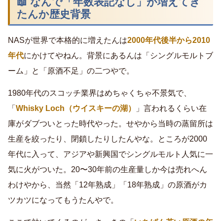
📖 なんで「年数表記なし」が増えてき
たんか歴史背景
NASが世界で本格的に増えたんは
2000年代後半から2010
年代
にかけてやねん。背景にあるんは「シングルモルトブ
ーム」と「原酒不足」の二つやで。
1980年代のスコッチ業界はめちゃくちゃ不景気で、
「
Whisky Loch（ウイスキーの湖）
」言われるくらい在
庫がダブついとった時代やった。せやから当時の蒸留所は
生産を絞ったり、閉鎖したりしたんやな。ところが2000
年代に入って、アジアや新興国でシングルモルト人気に一
気に火がついた。20〜30年前の生産量しか今は売れへん
わけやから、当然「12年熟成」「18年熟成」の原酒がカ
ツカツになってもうたんやで。