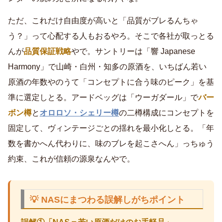
ただ、これだけ自由度が高いと「品質がブレるんちゃ
う？」って心配する人もおるやろ。そこで各社が取っとる
んが
品質保証戦略
やで。サントリーは「響 Japanese
Harmony」で山崎・白州・知多の原酒を、いちばん若い
原酒の年数やのうて「コンセプトに合う味のピーク」を基
準に選定しとる。アードベッグは「ウーガダール」で
バー
ボン樽
と
オロロソ・シェリー樽
の二樽構成にコンセプトを
固定して、ヴィンテージごとの揺れを最小化しとる。「年
数を書かへん代わりに、味のブレを起こさへん」っちゅう
約束、これが信頼の源泉なんやで。
💡 NASにまつわる誤解しがちポイント