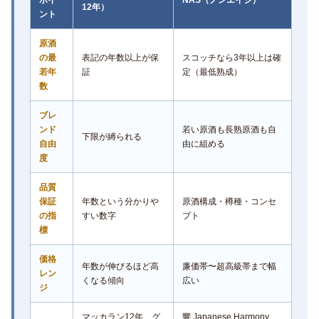
12年）
ント
原酒
の最
表記の年数以上が保
スコッチなら3年以上は確
若年
証
定（最低熟成）
数
ブレ
ンド
若い原酒も長熟原酒も自
下限が縛られる
自由
由に組める
度
品質
保証
年数という分かりや
原酒構成・樽種・コンセ
の指
すい数字
プト
標
価格
年数が伸びるほど高
廉価帯〜超高級帯まで幅
レン
くなる傾向
広い
ジ
マッカラン12年、グ
響 Japanese Harmony、