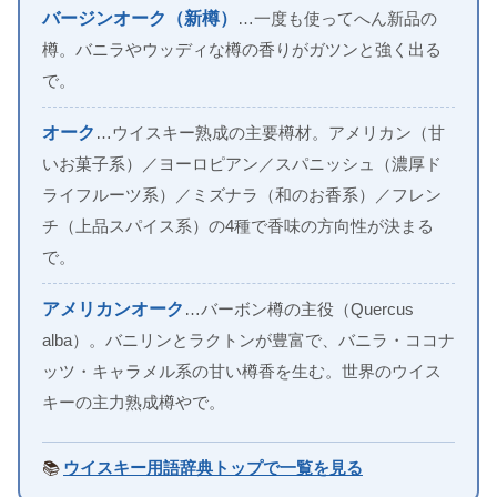
バージンオーク（新樽）
…一度も使ってへん新品の
樽。バニラやウッディな樽の香りがガツンと強く出る
で。
オーク
…ウイスキー熟成の主要樽材。アメリカン（甘
いお菓子系）／ヨーロピアン／スパニッシュ（濃厚ド
ライフルーツ系）／ミズナラ（和のお香系）／フレン
チ（上品スパイス系）の4種で香味の方向性が決まる
で。
アメリカンオーク
…バーボン樽の主役（Quercus
alba）。バニリンとラクトンが豊富で、バニラ・ココナ
ッツ・キャラメル系の甘い樽香を生む。世界のウイス
キーの主力熟成樽やで。
📚
ウイスキー用語辞典トップで一覧を見る