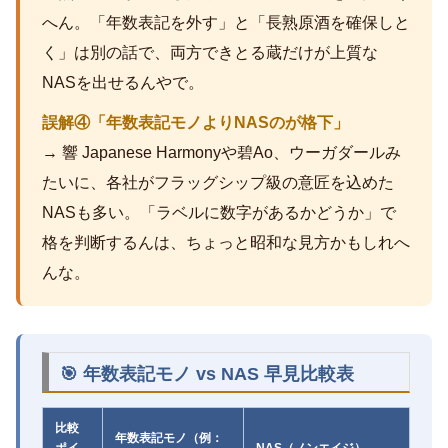
へん。「年数表記を外す」と「長熟原酒を確保しと
く」は別の話で、両方できとる蔵だけが上質な
NASを出せるんやで。
誤解④「年数表記モノよりNASのが格下」
→ 響 Japanese Harmonyや碧Ao、ウーガダールみ
たいに、各社がフラッグシップ級の意匠を込めた
NASも多い。「ラベルに数字があるかどうか」で
格を判断するんは、ちょっと昭和な見方かもしれへ
んな。
🎯 年数表記モノ vs NAS 早見比較表
比較
年数表記モノ（例：
ポイ
NAS（ノンエイジ）