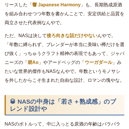
リースした「
響 Japanese Harmony
」も、長期熟成原酒
を組み合わせつつ年数を書かんことで、安定供給と品質を
両立させた代表例なんやで。
ただ、NASは決して
後ろ向きな話だけやない
んやで。
「年数に縛られず、ブレンダーが本当に美味い樽だけを選
び抜く」っちゅうクラフト精神の表現でもあって、ジャパ
ニーズの「
碧Ao
」やアードベッグの「
ウーガダール
」み
たいな世界的傑作もNASなんやで。年数というモノサシ
を外したからこそ生まれた自由な設計、ロマンの塊やな。
🥃 NASの中身は「若さ＋熟成感」のブ
レンド設計や
NASのボトルって、中に入っとる原酒の年齢はバラバラ