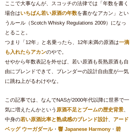
ここで大事なんが、スコッチの法律では「年数を書く
場合は
いちばん若い原酒の年数
を書かなアカン」とい
うルール（Scotch Whisky Regulations 2009）になっ
とること。
つまり「12年」と名乗ったら、12年未満の原酒は
一滴
も入れたらアカン
のやで。
せやから年数表記を外せば、若い原酒も長熟原酒も自
由にブレンドできて、ブレンダーの設計自由度が一気
に跳ね上がるわけやな。
この記事では、なんでNASが2000年代以降に世界で一
気に増えたんかという
原酒不足とブームの歴史背景
、
中身の
若い原酒比率と熟成感のブレンド設計
、
アード
ベッグ ウーガダール
・
響 Japanese Harmony
・
碧