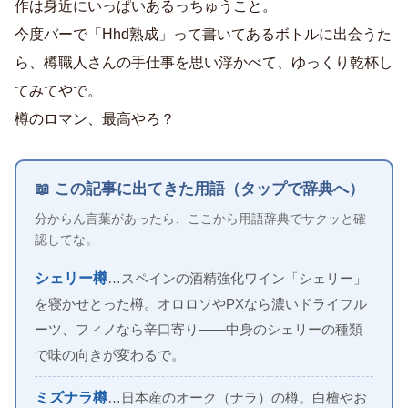
作は身近にいっぱいあるっちゅうこと。
今度バーで「Hhd熟成」って書いてあるボトルに出会うた
ら、樽職人さんの手仕事を思い浮かべて、ゆっくり乾杯し
てみてやで。
樽のロマン、最高やろ？
📖 この記事に出てきた用語（タップで辞典へ）
分からん言葉があったら、ここから用語辞典でサクッと確
認してな。
シェリー樽
…スペインの酒精強化ワイン「シェリー」
を寝かせとった樽。オロロソやPXなら濃いドライフル
ーツ、フィノなら辛口寄り——中身のシェリーの種類
で味の向きが変わるで。
ミズナラ樽
…日本産のオーク（ナラ）の樽。白檀やお