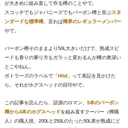
が大きめに組み直して作る樽のことやで。
スコッチでもジャパニーズでもバーボン樽と並ぶ
スタ
ンダードな標準樽
、言わば
樽界のレギュラーメンバー
やで。
バーボン樽そのままより50L大きいだけで、熟成スピ
ードも香りの乗り方もガラッと変わるんが樽の奥深い
とこやねん。
ボトラーズのラベルで「
Hhd
」って表記を見かけた
ら、それがホグスヘッドの目印やで。
この記事を読んだら、語源のロマン、
5本のバーボン
樽から4本のホグスヘッド
を組み直すクーパー（樽職
人）の職人技、200Lと250Lのたった50L差が熟成にど