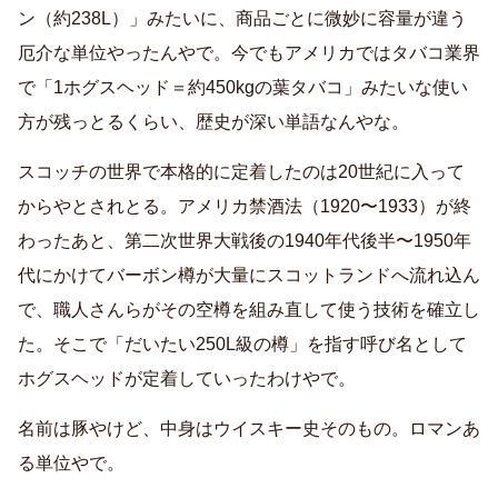
ン（約238L）」みたいに、商品ごとに微妙に容量が違う
厄介な単位やったんやで。今でもアメリカではタバコ業界
で「1ホグスヘッド＝約450kgの葉タバコ」みたいな使い
方が残っとるくらい、歴史が深い単語なんやな。
スコッチの世界で本格的に定着したのは20世紀に入って
からやとされとる。アメリカ禁酒法（1920〜1933）が終
わったあと、第二次世界大戦後の1940年代後半〜1950年
代にかけてバーボン樽が大量にスコットランドへ流れ込ん
で、職人さんらがその空樽を組み直して使う技術を確立し
た。そこで「だいたい250L級の樽」を指す呼び名として
ホグスヘッドが定着していったわけやで。
名前は豚やけど、中身はウイスキー史そのもの。ロマンあ
る単位やで。