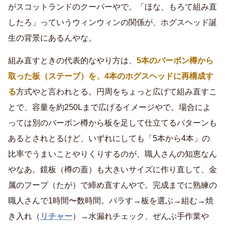
がスコットランドのクーパーやで。「ほな、もろて組み直
したろ」っていうウィンウィンの関係が、ホグスヘッド誕
生の背景にあるんやな。
組み直すときの代表的なやり方は、
5本のバーボン樽から
取った板（ステーブ）を、4本のホグスヘッドに再構成す
る
方式やと言われとる。円周をちょっと広げて組み直すこ
とで、容量を約250Lまで広げるイメージやで。場合によ
っては別のバーボン樽から板を足して仕立てるパターンも
あるとされとるけど、いずれにしても「5本から4本」の
比率でうまいことやりくりするのが、職人さんの知恵なん
やなあ。鏡板（樽の蓋）も大きいサイズに作り直して、金
属のフープ（たが）で締め直すんやで。完成までに熟練の
職人さんで1時間〜数時間。バラす→板を選ぶ→組む→焼
き入れ（
リチャー
）→水漏れチェック、ぜんぶ手作業や