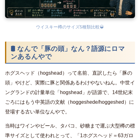
ウイスキー樽のサイズ5種類比較🥃
🛢 なんで「豚の頭」なん？語源にロマ
ンあるんやで
ホグスヘッド（hogshead）って名前、直訳したら「豚の
頭」やけど、実際に豚と関係あるわけやないねん。中世イ
ングランドの計量単位「hogshead」が語源で、14世紀末
ごろにはもう中英語の文献（hoggeshede/hoggeshed）に
登場する古い単位なんやで。
当時はワインやビール、タバコ、砂糖まで運ぶ大型樽の標
準サイズとして使われとって、「1ホグスヘッド＝63ガロ