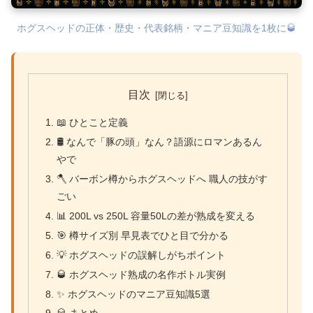
ホグスヘッドの正体・歴史・代表銘柄・マニア豆知識を1枚に🥃
目次
📖 ひとこと定義
🛢 なんで「豚の頭」なん？語源にロマンあるん
やで
🪓 バーボン樽からホグスヘッドへ 職人の技がす
ごい
📊 200L vs 250L 容量50Lの差が熟成を変える
🎯 樽サイズ別 早見表でひと目で分かる
💡 ホグスヘッドの誤解しがちポイント
🥃 ホグスヘッド熟成の名作ボトル実例
✨ ホグスヘッドのマニア豆知識5選