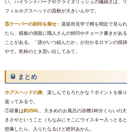
い。ハイランドパークやクライヌリッシュの繊細さは、リ
フィルホグスヘッドの貢献が大きいんやで。
⑤クーパーの刻印を探せ
：蒸留所見学で樽を間近で見られ
たら、鏡板の側面に職人さんの焼印やチョーク書きがある
ことがある。「誰がいつ組んだか」が分かるロマンの痕跡
やで。乾杯のとき思い出してみて。
🥃 まとめ
ホグスヘッドの旅
、楽しんでもろたかな？ポイントを振り
返ってみるで。
①容量は
約250L
、大きめのお風呂の浴槽1杯分くらいの大
きさやということ（ちなみにそこにウイスキー入っとると
想像したら、入りたなるけど絶対あかん。