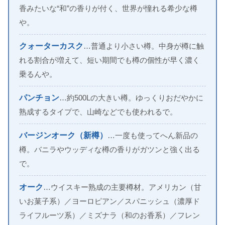
香みたいな“和”の香りが付く、世界が憧れる希少な樽
や。
クォーターカスク
…普通より小さい樽。中身が樽に触
れる割合が増えて、短い期間でも樽の個性が早く濃く
乗るんや。
パンチョン
…約500Lの大きい樽。ゆっくりおだやかに
熟成するタイプで、山崎などでも使われるで。
バージンオーク（新樽）
…一度も使ってへん新品の
樽。バニラやウッディな樽の香りがガツンと強く出る
で。
オーク
…ウイスキー熟成の主要樽材。アメリカン（甘
いお菓子系）／ヨーロピアン／スパニッシュ（濃厚ド
ライフルーツ系）／ミズナラ（和のお香系）／フレン