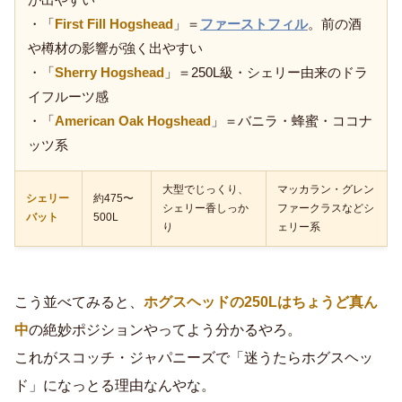
・「
First Fill Hogshead
」＝
ファーストフィル
。前の酒
や樽材の影響が強く出やすい
・「
Sherry Hogshead
」＝250L級・シェリー由来のドラ
イフルーツ感
・「
American Oak Hogshead
」＝バニラ・蜂蜜・ココナ
ッツ系
大型でじっくり、
マッカラン・グレン
シェリー
約475〜
シェリー香しっか
ファークラスなどシ
バット
500L
り
ェリー系
こう並べてみると、
ホグスヘッドの250Lはちょうど真ん
中
の絶妙ポジションやってよう分かるやろ。
これがスコッチ・ジャパニーズで「迷うたらホグスヘッ
ド」になっとる理由なんやな。