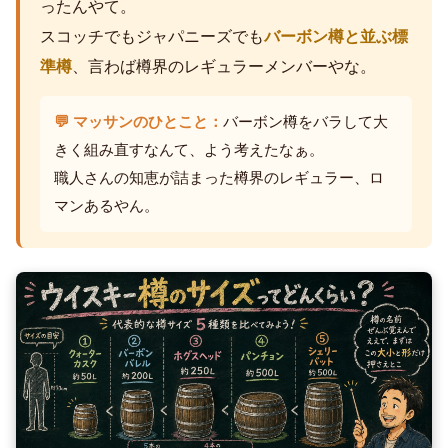
ったんやて。
スコッチでもジャパニーズでも
バーボン樽と並ぶ標
準樽
、言わば樽界のレギュラーメンバーやな。
💬 マッサンのひとこと：
バーボン樽をバラして大
きく組み直すなんて、よう考えたなぁ。
職人さんの知恵が詰まった樽界のレギュラー、ロ
マンあるやん。