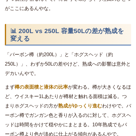
がここにあるんやな。
📊 200L vs 250L 容量50Lの差が熟成を
変える
「バーボン樽（約200L）」と「ホグスヘッド（約
250L）」、わずか50Lの差やけど、熟成への影響は意外と
デカいんやで。
まず
樽の表面積と液体の比率
が変わる。樽が大きくなるほ
ど、ウイスキー1Lあたりが樽材と触れる面積は減る。つ
まりホグスヘッドの方が
熟成がゆっくり進む
わけやで。バ
ーボン樽でガンガン色と香りが入るのに対して、ホグスヘ
ッドは時間をかけて穏やかにまとまる。10年熟成でもバ
ーボン樽より色が淡めに仕上がる傾向があるんやで。