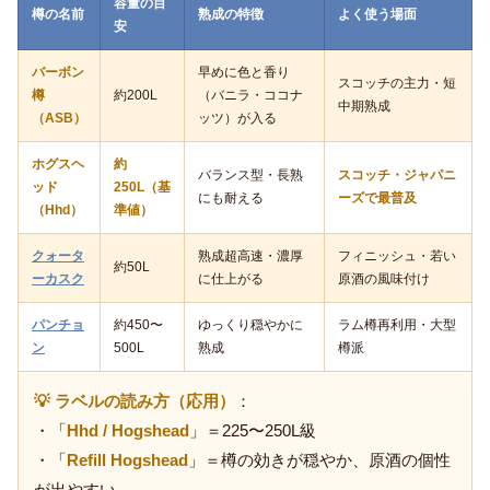
容量の目
樽の名前
熟成の特徴
よく使う場面
安
バーボン
早めに色と香り
スコッチの主力・短
樽
約200L
（バニラ・ココナ
中期熟成
（ASB）
ッツ）が入る
ホグスヘ
約
バランス型・長熟
スコッチ・ジャパニ
ッド
250L（基
にも耐える
ーズで最普及
（Hhd）
準値）
クォータ
熟成超高速・濃厚
フィニッシュ・若い
約50L
ーカスク
に仕上がる
原酒の風味付け
パンチョ
約450〜
ゆっくり穏やかに
ラム樽再利用・大型
ン
500L
熟成
樽派
💡 ラベルの読み方（応用）
：
・「
Hhd / Hogshead
」＝225〜250L級
・「
Refill Hogshead
」＝樽の効きが穏やか、原酒の個性
が出やすい