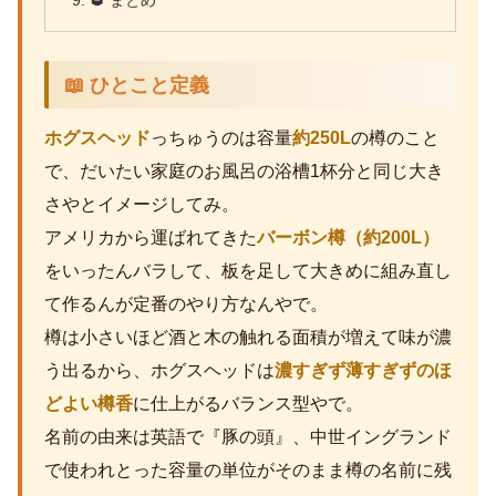
🥃 まとめ
📖 ひとこと定義
ホグスヘッド
っちゅうのは容量
約250L
の樽のこと
で、だいたい家庭のお風呂の浴槽1杯分と同じ大き
さやとイメージしてみ。
アメリカから運ばれてきた
バーボン樽（約200L）
をいったんバラして、板を足して大きめに組み直し
て作るんが定番のやり方なんやで。
樽は小さいほど酒と木の触れる面積が増えて味が濃
う出るから、ホグスヘッドは
濃すぎず薄すぎずのほ
どよい樽香
に仕上がるバランス型やで。
名前の由来は英語で『豚の頭』、中世イングランド
で使われとった容量の単位がそのまま樽の名前に残