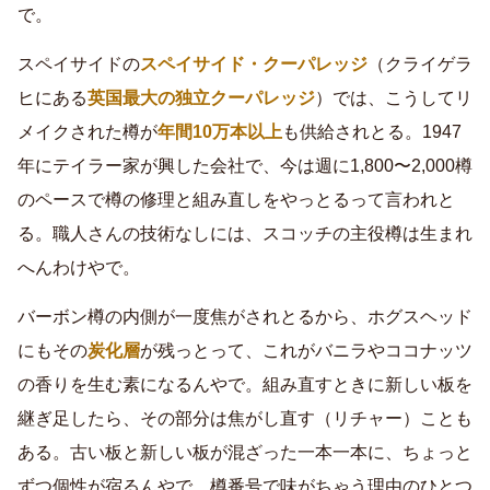
で。
スペイサイドの
スペイサイド・クーパレッジ
（クライゲラ
ヒにある
英国最大の独立クーパレッジ
）では、こうしてリ
メイクされた樽が
年間10万本以上
も供給されとる。1947
年にテイラー家が興した会社で、今は週に1,800〜2,000樽
のペースで樽の修理と組み直しをやっとるって言われと
る。職人さんの技術なしには、スコッチの主役樽は生まれ
へんわけやで。
バーボン樽の内側が一度焦がされとるから、ホグスヘッド
にもその
炭化層
が残っとって、これがバニラやココナッツ
の香りを生む素になるんやで。組み直すときに新しい板を
継ぎ足したら、その部分は焦がし直す（リチャー）ことも
ある。古い板と新しい板が混ざった一本一本に、ちょっと
ずつ個性が宿るんやで。樽番号で味がちゃう理由のひとつ