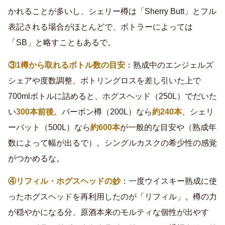
かれることが多いし、シェリー樽は「Sherry Butt」とフル
表記される場合がほとんどで、ボトラーによっては
「SB」と略すこともあるで。
③1樽から取れるボトル数の目安
：熟成中のエンジェルズ
シェアや度数調整、ボトリングロスを差し引いた上で
700mlボトルに詰めると、ホグスヘッド（250L）でだいた
い
300本前後
。バーボン樽（200L）なら
約240本
、シェリ
ーバット（500L）なら
約600本
が一般的な目安や（熟成年
数によって幅が出るで）。シングルカスクの希少性の感覚
がつかめるな。
④リフィル・ホグスヘッドの妙
：一度ウイスキー熟成に使
ったホグスヘッドを再利用したのが「リフィル」。樽の力
が穏やかになる分、原酒本来のモルティな個性が出やす