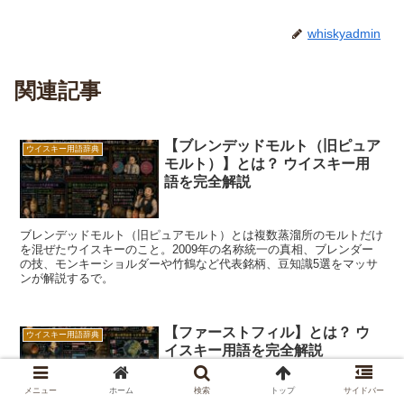
whiskyadmin
関連記事
【ブレンデッドモルト（旧ピュア
ウイスキー用語辞典
モルト）】とは？ ウイスキー用
語を完全解説
ブレンデッドモルト（旧ピュアモルト）とは複数蒸溜所のモルトだけ
を混ぜたウイスキーのこと。2009年の名称統一の真相、ブレンダー
の技、モンキーショルダーや竹鶴など代表銘柄、豆知識5選をマッサ
ンが解説するで。
【ファーストフィル】とは？ ウ
ウイスキー用語辞典
イスキー用語を完全解説
メニュー
ホーム
検索
トップ
サイドバー