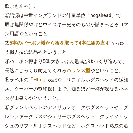
飲むもんや）。
②語源は中世イングランドの計量単位「hogshead」で、
豚は無関係やけどウイスキー史そのものが詰まっとるロマ
ン用語やということ。
③
5本のバーボン樽から板を取って4本に組み直す
っちゅ
う職人技の結晶やということ。
④バーボン樽より50L大きいぶん熟成がゆっくり進んで、
長熟にじっくり耐えてくれる
バランス型
やということ。
⑤ラベルの「
Hhd
」表記や、リフィルホグスヘッドの繊細
さ、クーパーの刻印探しまで、知るほど一杯が深なる小ネ
タが山盛りやということ。
⑥グレンリベットのアメリカンオークホグスヘッドや、グ
レンファークラスのシェリーホグスヘッド、クライヌリッ
シュのリフィルホグスヘッドなど、ホグスヘッド熟成の名