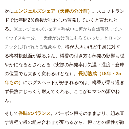
次に
エンジェルズシェア（天使の分け前）
。スコットラン
ドでは年間2％前後がじわじわ蒸発していくと言われと
る。
※エンジェルズシェア＝熟成中に樽から自然蒸発してい
くウイスキー分。「天使が分け前にもろていった」とロマン
樽が大きいほど中身に対す
チックに呼ばれとる現象やで。
る樽材接触面が減るぶん、樽香の付き方も蒸発の影響も穏
やかになるとされとる（実際の蒸発率は気温・湿度・倉庫
の位置でも大きく変わるけどな）。
長期熟成（18年・25
年もの）
にホグスヘッドが好まれるのは、樽香が乗り過ぎ
ず長熟にじっくり耐えてくれる、ここがロマンの源やね
ん。
そして
香味のバランス
。バーボン樽そのままより、組み直
す過程で板の組み合わせが変わるから、樽ごとの個性が微