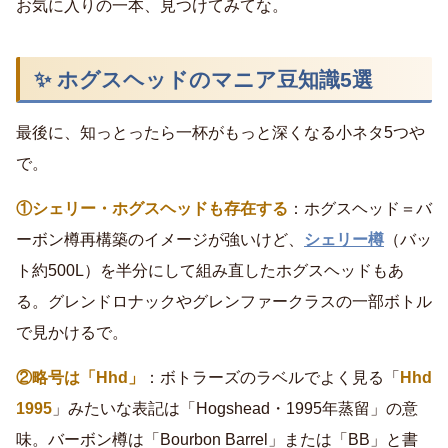
お気に入りの一本、見つけてみてな。
✨ ホグスヘッドのマニア豆知識5選
最後に、知っとったら一杯がもっと深くなる小ネタ5つや
で。
①シェリー・ホグスヘッドも存在する
：ホグスヘッド＝バ
ーボン樽再構築のイメージが強いけど、
シェリー樽
（バッ
ト約500L）を半分にして組み直したホグスヘッドもあ
る。グレンドロナックやグレンファークラスの一部ボトル
で見かけるで。
②略号は「Hhd」
：ボトラーズのラベルでよく見る「
Hhd
1995
」みたいな表記は「Hogshead・1995年蒸留」の意
味。バーボン樽は「Bourbon Barrel」または「BB」と書