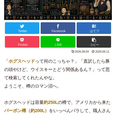
Twitter
Facebook
はてブ
Pocket
LINE
コピー
2026.08.04
2026.06.11
「
ホグスヘッド
って何のこっちゃ？」「直訳したら豚
の頭やけど、ウイスキーとどう関係あるん？」って思
て検索してくれたんやな。
ようこそ、樽のロマン沼へ。
ホグスヘッドは容量
約250L
の樽で、アメリカから来た
バーボン樽（約200L）
をいっぺんバラして、職人さん