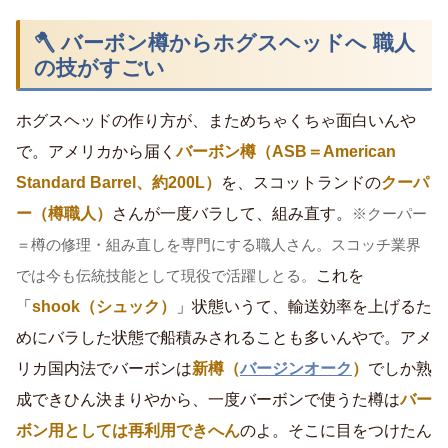
🪓 バーボン樽からホグスヘッドへ 職人
の技がすごい
ホグスヘッドの作り方が、まためちゃくちゃ面白いんや
で。アメリカから届く
バーボン樽（ASB＝American
Standard Barrel、約200L）
を、スコットランドの
クーパ
ー（樽職人）
さんが一度バラして、組み直す。
※クーパー
＝樽の修理・組み直しを専門にする職人さん。スコッチ業界
これを
では今も伝統技能として現役で活躍しとる。
「
shook（シュック）
」状態いうて、輸送効率を上げるた
めにバラした状態で船積みされることも多いんやで。アメ
リカ国内法でバーボンは
新樽（
バージンオーク
）
でしか熟
成できひん決まりやから、一度バーボンで使うた樽は
バー
ボン用としては再利用できへん
のよ。そこに目をつけたん