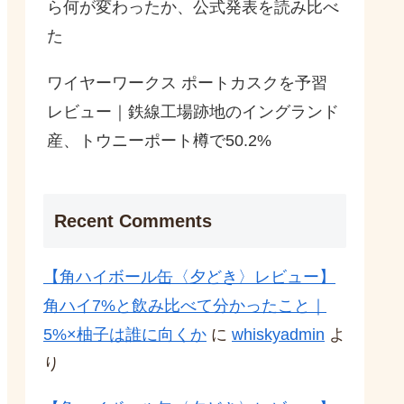
ら何が変わったか、公式発表を読み比べ
た
ワイヤーワークス ポートカスクを予習
レビュー｜鉄線工場跡地のイングランド
産、トウニーポート樽で50.2%
Recent Comments
【角ハイボール缶〈夕どき〉レビュー】
角ハイ7%と飲み比べて分かったこと｜
5%×柚子は誰に向くか
に
whiskyadmin
よ
り