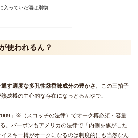
前に入っていた酒は別物
クが使われるん？
を通す適度な多孔性③香味成分の豊かさ
。この三拍子
が熟成樽の中心的な存在になっとるんやで。
ations 2009」※（スコッチの法律）でオーク樽必須・容量
れとる。バーボンもアメリカの法律で「内側を焦がした
ウイスキー樽がオークになるのは制度的にも当然なん