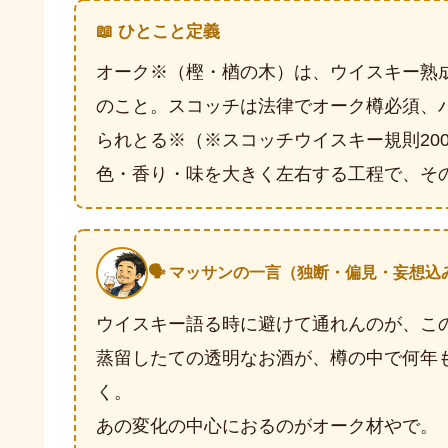
📖 ひとこと定義
オーク※（樫・楢の木）は、ウイスキー熟
のこと。スコッチは法律でオーク樽必須、
られとる※（※スコッチウイスキー規則20
色・香り・味を大きく左右する工程で、そ
🗣️ マッサンの一言（独断・偏見・妄想込
ウイスキー語る時に避けて通れんのが、こ
蒸留したての透明なお酒が、樽の中で何年
く。
あの変化の中心におるのがオーク材やで。