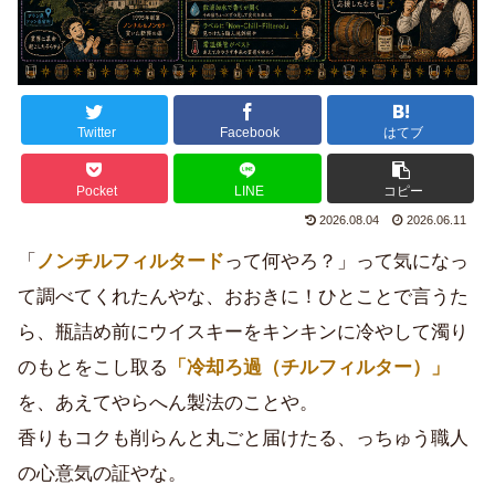
Twitter
Facebook
はてブ
Pocket
LINE
コピー
2026.08.04
2026.06.11
「
ノンチルフィルタード
って何やろ？」って気になっ
て調べてくれたんやな、おおきに！ひとことで言うた
ら、瓶詰め前にウイスキーをキンキンに冷やして濁り
のもとをこし取る
「冷却ろ過（チルフィルター）」
を、あえてやらへん製法のことや。
香りもコクも削らんと丸ごと届けたる、っちゅう職人
の心意気の証やな。