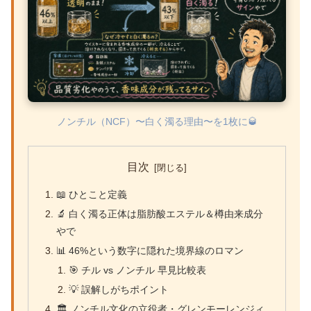
ノンチル（NCF）〜白く濁る理由〜を1枚に🥃
目次
📖 ひとこと定義
🔬 白く濁る正体は脂肪酸エステル＆樽由来成分
やで
📊 46%という数字に隠れた境界線のロマン
🎯 チル vs ノンチル 早見比較表
💡 誤解しがちポイント
🏛 ノンチル文化の立役者・グレンモーレンジィ