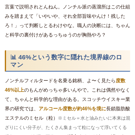
言葉で説明されとんねん。ノンチル派の蒸溜所はこの仕組
みを踏まえて「いやいや、それ全部旨味やんけ！残した
ろ！」って判断しとるわけやな。職人の決断には、ちゃん
と科学の裏付けがあるっちゅうのが胸熱やろ？
📊 46%という数字に隠れた境界線のロ
マン
ノンチルフィルタードを名乗る銘柄、よ〜く見たら
度数
46%以上
のもんがめっちゃ多いんやで。これは偶然やなく
て、ちゃんと科学的な理由がある。スコッチウイスキー業
界の研究では、
アルコール度数が約46%を境に
長鎖脂肪酸
エステルのミセル（粒）
※ミセル＝水と油みたいに本来は混
ざりにくい分子が、たくさん集まって粒になって浮いてくる