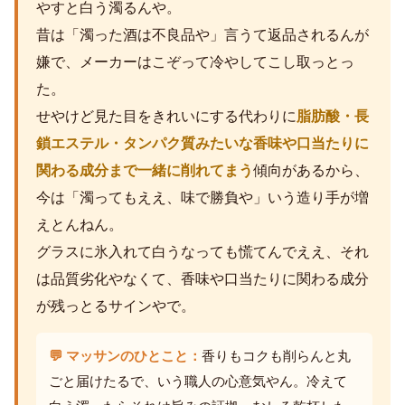
やすと白う濁るんや。
昔は「濁った酒は不良品や」言うて返品されるんが
嫌で、メーカーはこぞって冷やしてこし取っとっ
た。
せやけど見た目をきれいにする代わりに
脂肪酸・長
鎖エステル・タンパク質みたいな香味や口当たりに
関わる成分まで一緒に削れてまう
傾向があるから、
今は「濁ってもええ、味で勝負や」いう造り手が増
えとんねん。
グラスに氷入れて白うなっても慌てんでええ、それ
は品質劣化やなくて、香味や口当たりに関わる成分
が残っとるサインやで。
💬 マッサンのひとこと：
香りもコクも削らんと丸
ごと届けたるで、いう職人の心意気やん。冷えて