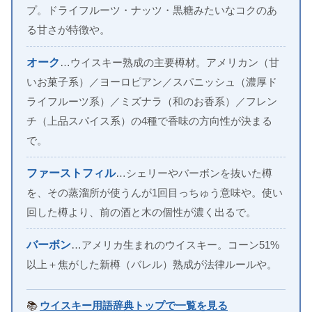
プ。ドライフルーツ・ナッツ・黒糖みたいなコクのあ
る甘さが特徴や。
オーク
…ウイスキー熟成の主要樽材。アメリカン（甘
いお菓子系）／ヨーロピアン／スパニッシュ（濃厚ド
ライフルーツ系）／ミズナラ（和のお香系）／フレン
チ（上品スパイス系）の4種で香味の方向性が決まる
で。
ファーストフィル
…シェリーやバーボンを抜いた樽
を、その蒸溜所が使うんが1回目っちゅう意味や。使い
回した樽より、前の酒と木の個性が濃く出るで。
バーボン
…アメリカ生まれのウイスキー。コーン51%
以上＋焦がした新樽（バレル）熟成が法律ルールや。
📚
ウイスキー用語辞典トップで一覧を見る