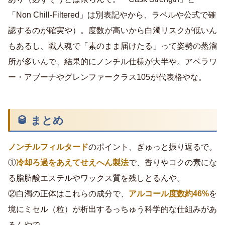
「Non Chill-Filtered」は別表記やから、ラベルや公式で確
認するのが確実や）。度数が高いから白濁リスクが低いん
もあるし、職人魂で「素のまま届けたる」って姿勢の蒸溜
所が多いんで、結果的にノンチル仕様が大半や。アベラワ
ー・アブーナやグレンファークラス105が代表格やな。
🥃 まとめ
ノンチルフィルタード
のポイント、ぎゅっと振り返るで。
①
冷却ろ過をあえてせえへん製法
で、香りやコクの素にな
る脂肪酸エステルやワックス質を残しとるんや。
②白濁の正体はこれらの成分で、
アルコール度数約46%
を
境にミセル（粒）が析出するっちゅう科学的な仕組みがあ
るんやで。