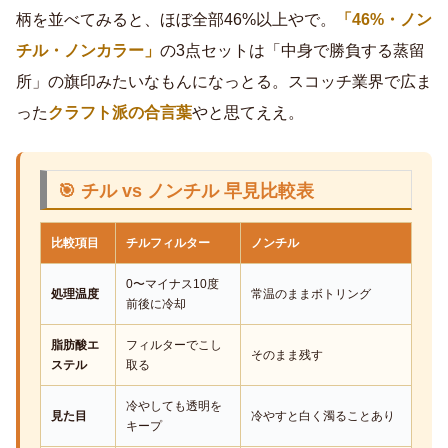
柄を並べてみると、ほぼ全部46%以上やで。
「46%・ノン
チル・ノンカラー」
の3点セットは「中身で勝負する蒸留
所」の旗印みたいなもんになっとる。スコッチ業界で広ま
った
クラフト派の合言葉
やと思てええ。
🎯 チル vs ノンチル 早見比較表
比較項目
チルフィルター
ノンチル
0〜マイナス10度
処理温度
常温のままボトリング
前後に冷却
脂肪酸エ
フィルターでこし
そのまま残す
ステル
取る
冷やしても透明を
見た目
冷やすと白く濁ることあり
キープ