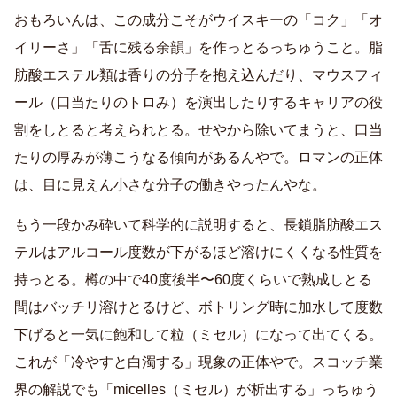
おもろいんは、この成分こそがウイスキーの「コク」「オ
イリーさ」「舌に残る余韻」を作っとるっちゅうこと。脂
肪酸エステル類は香りの分子を抱え込んだり、マウスフィ
ール（口当たりのトロみ）を演出したりするキャリアの役
割をしとると考えられとる。せやから除いてまうと、口当
たりの厚みが薄こうなる傾向があるんやで。ロマンの正体
は、目に見えん小さな分子の働きやったんやな。
もう一段かみ砕いて科学的に説明すると、長鎖脂肪酸エス
テルはアルコール度数が下がるほど溶けにくくなる性質を
持っとる。樽の中で40度後半〜60度くらいで熟成しとる
間はバッチリ溶けとるけど、ボトリング時に加水して度数
下げると一気に飽和して粒（ミセル）になって出てくる。
これが「冷やすと白濁する」現象の正体やで。スコッチ業
界の解説でも「micelles（ミセル）が析出する」っちゅう