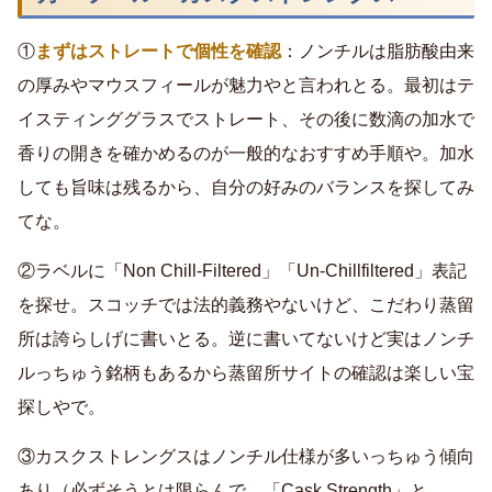
①
まずはストレートで個性を確認
：ノンチルは脂肪酸由来
の厚みやマウスフィールが魅力やと言われとる。最初はテ
イスティンググラスでストレート、その後に数滴の加水で
香りの開きを確かめるのが一般的なおすすめ手順や。加水
しても旨味は残るから、自分の好みのバランスを探してみ
てな。
②ラベルに「Non Chill-Filtered」「Un-Chillfiltered」表記
を探せ。スコッチでは法的義務やないけど、こだわり蒸留
所は誇らしげに書いとる。逆に書いてないけど実はノンチ
ルっちゅう銘柄もあるから蒸留所サイトの確認は楽しい宝
探しやで。
③カスクストレングスはノンチル仕様が多いっちゅう傾向
あり（必ずそうとは限らんで。「Cask Strength」と