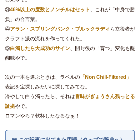
③
46%以上の度数とノンチルはセット
、これが「中身で勝
負」の合言葉。
④
アラン・スプリングバンク・ブルックラディ
ら立役者が
クラフト派の流れを作ってくれた。
⑤
白濁したら大成功のサイン
、開封後の「育つ」変化も醍
醐味やで。
次の一本を選ぶときは、ラベルの
「Non Chill-Filtered」
表記を宝探しみたいに探してみてな。
冷やして白う濁ったら、それは
旨味がぎょうさん残っとる
証拠
やで。
ロマンやろ？乾杯したなるなぁ！
📖 この記事に出てきた用語（タップで辞典へ）