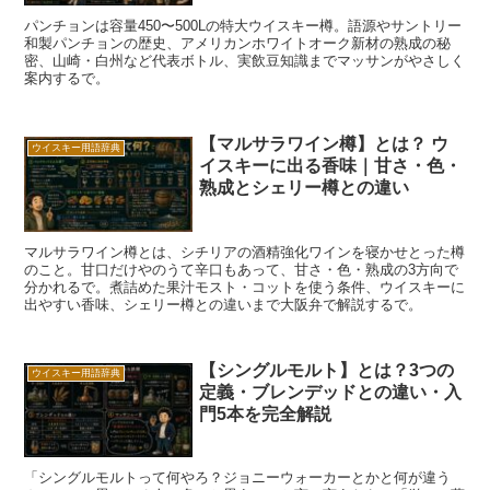
パンチョンは容量450〜500Lの特大ウイスキー樽。語源やサントリー
和製パンチョンの歴史、アメリカンホワイトオーク新材の熟成の秘
密、山崎・白州など代表ボトル、実飲豆知識までマッサンがやさしく
案内するで。
【マルサラワイン樽】とは？ ウ
ウイスキー用語辞典
イスキーに出る香味｜甘さ・色・
熟成とシェリー樽との違い
マルサラワイン樽とは、シチリアの酒精強化ワインを寝かせとった樽
のこと。甘口だけやのうて辛口もあって、甘さ・色・熟成の3方向で
分かれるで。煮詰めた果汁モスト・コットを使う条件、ウイスキーに
出やすい香味、シェリー樽との違いまで大阪弁で解説するで。
【シングルモルト】とは？3つの
ウイスキー用語辞典
定義・ブレンデッドとの違い・入
門5本を完全解説
「シングルモルトって何やろ？ジョニーウォーカーとかと何が違う