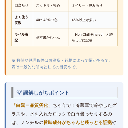
口当たり
スッキリ・軽め
オイリー・厚みあり
よく使う
40〜43%中心
46%以上が多い
度数
ラベル表
「Non Chill-Filtered」と誇
基本書かれへん
記
らしげに記載
※ 数値や処理条件は蒸溜所・銘柄によって幅があるで。
表は一般的な傾向としての目安やで。
💡 誤解しがちポイント
「白濁＝品質劣化」
ちゃうで！冷蔵庫で冷やしたグ
ラスや、氷を入れたロックで白う曇ったりするの
は、ノンチルの
旨味成分がちゃんと残っとる証拠
や