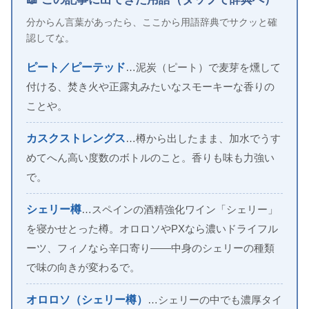
分からん言葉があったら、ここから用語辞典でサクッと確
認してな。
ピート／ピーテッド
…泥炭（ピート）で麦芽を燻して
付ける、焚き火や正露丸みたいなスモーキーな香りの
ことや。
カスクストレングス
…樽から出したまま、加水でうす
めてへん高い度数のボトルのこと。香りも味も力強い
で。
シェリー樽
…スペインの酒精強化ワイン「シェリー」
を寝かせとった樽。オロロソやPXなら濃いドライフル
ーツ、フィノなら辛口寄り——中身のシェリーの種類
で味の向きが変わるで。
オロロソ（シェリー樽）
…シェリーの中でも濃厚タイ