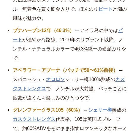
ル・無着色を貫く筋金入りで、ほんのり
ピート
と潮の
風味が魅力や。
ブナハーブン12年（46.3%）
─ アイラ島の中では
ピ
ート
が穏やかな路線。2010年のリブランド以降、ノ
ンチル・ナチュラルカラーで46.3%統一の硬派ぶりや
で。
アベラワー・アブーナ（バッチで59〜61%前後）
─
スパニッシュ・
オロロソ
シェリー樽100%熟成の
カス
クストレングス
で、ノンチルが大前提。バッチごとに
度数が違うんも楽しみのひとつやで。
グレンファークラス105（60%）
─
シェリー樽
熟成の
カスクストレングス
代表格。105は英国式プルーフ
で、約60%ABVをそのまま指すロマンチックなネーミ