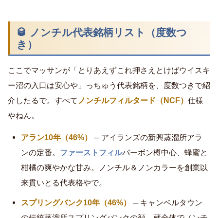
🥃 ノンチル代表銘柄リスト（度数つ
き）
ここでマッサンが「とりあえずこれ押さえとけばウイスキ
ー沼の入口は安心や」っちゅう代表銘柄を、度数つきで紹
介したるで。すべて
ノンチルフィルタード（NCF）
仕様
やねん。
アラン10年（46%）
─ アイランズの新興蒸溜所アラ
ンの定番。
ファーストフィル
バーボン樽中心、蜂蜜と
柑橘の爽やかな甘み。ノンチル＆ノンカラーを創業以
来貫いとる代表格やで。
スプリングバンク10年（46%）
─ キャンベルタウン
の伝統蒸溜所スプリングバンクの顔。蔵全体でノンチ