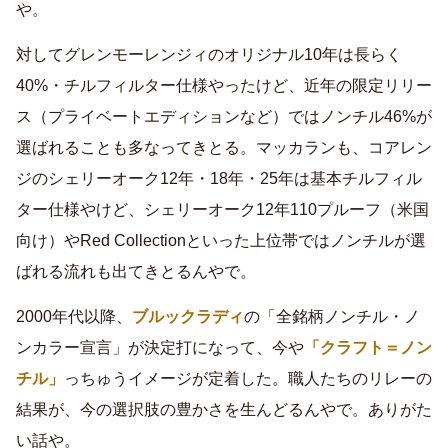
や。
対してグレンモーレンジィのオリジナル10年は長らく
40%・チルフィルター仕様やったけど、近年の限定リリー
ス（プライベートエディションなど）ではノンチル46%が
選ばれることも多なってきとる。マッカランも、コアレン
ジのシェリーオーク12年・18年・25年は基本チルフィル
ター仕様やけど、シェリーオーク12年110プルーフ（米国
向け）やRed Collectionといった上位帯ではノンチルが選
ばれる流れも出てきとるんやで。
2000年代以降、
ブルックラディ
の「全銘柄ノンチル・ノ
ンカラー宣言」が決定打になって、今や
「クラフト＝ノン
チル」
っちゅうイメージが定着した。職人たちのリレーの
結果が、今の選択肢の豊かさを生んどるんやで。ありがた
い話や。