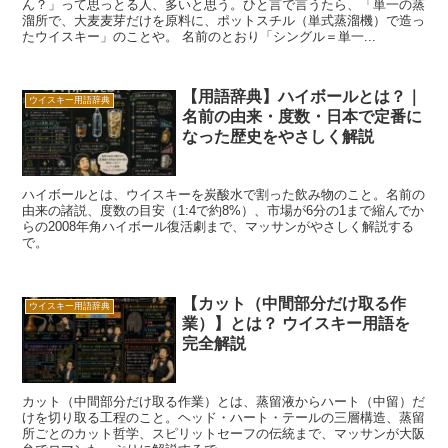
ん？」って思っとる人、多いと思う。ひと言で言うたら、「単一の蒸
溜所で、大麦麦芽だけを原料に、ポットスチル（単式蒸溜機）で造っ
たウイスキー」のことや。 名前のとおり「シングル＝単一...
【用語辞典】ハイボールとは？｜
ウイスキー用語辞典
名前の由来・度数・日本で定番に
なった歴史をやさしく解説
ハイボールとは、ウイスキーを炭酸水で割った飲み物のこと。名前の
由来の諸説、度数の目安（1:4で約8%）、市場が6分の1まで縮んでか
らの2008年角ハイボール復活劇まで、マッサンがやさしく解説する
で。
【カット（中間部分だけ取る作
ウイスキー用語辞典
業）】とは？ ウイスキー用語を
完全解説
カット（中間部分だけ取る作業）とは、蒸留液からハート（中留）だ
けを切り取る工程のこと。ヘッド・ハート・テールの三層構造、蒸留
所ごとのカット哲学、スピリットセーフの伝統まで、マッサンが大阪