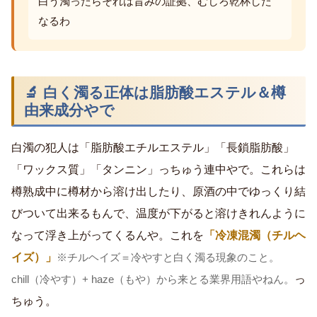
白う濁ったらそれは旨みの証拠、むしろ乾杯した
なるわ
🔬 白く濁る正体は脂肪酸エステル＆樽
由来成分やで
白濁の犯人は「脂肪酸エチルエステル」「長鎖脂肪酸」
「ワックス質」「タンニン」っちゅう連中やで。これらは
樽熟成中に樽材から溶け出したり、原酒の中でゆっくり結
びついて出来るもんで、温度が下がると溶けきれんように
なって浮き上がってくるんや。これを
「冷凍混濁（チルヘ
イズ）」
※チルヘイズ＝冷やすと白く濁る現象のこと。
っ
chill（冷やす）+ haze（もや）から来とる業界用語やねん。
ちゅう。