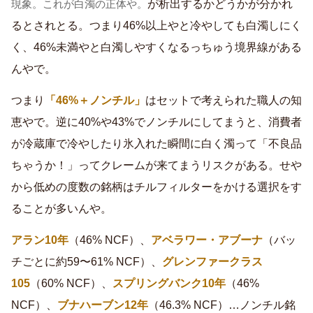
が析出するかどうかが分かれ
現象。これが白濁の正体や。
るとされとる。つまり46%以上やと冷やしても白濁しにく
く、46%未満やと白濁しやすくなるっちゅう境界線がある
んやで。
つまり
「46%＋ノンチル」
はセットで考えられた職人の知
恵やで。逆に40%や43%でノンチルにしてまうと、消費者
が冷蔵庫で冷やしたり氷入れた瞬間に白く濁って「不良品
ちゃうか！」ってクレームが来てまうリスクがある。せや
から低めの度数の銘柄はチルフィルターをかける選択をす
ることが多いんや。
アラン10年
（46% NCF）、
アベラワー・アブーナ
（バッ
チごとに約59〜61% NCF）、
グレンファークラス
105
（60% NCF）、
スプリングバンク10年
（46%
NCF）、
ブナハーブン12年
（46.3% NCF）…ノンチル銘