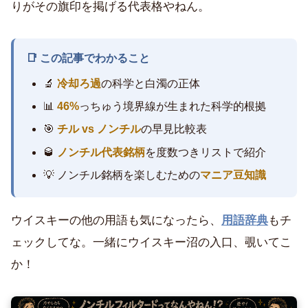
りがその旗印を掲げる代表格やねん。
📑 この記事でわかること
🔬
冷却ろ過
の科学と白濁の正体
📊
46%
っちゅう境界線が生まれた科学的根拠
🎯
チル vs ノンチル
の早見比較表
🥃
ノンチル代表銘柄
を度数つきリストで紹介
💡 ノンチル銘柄を楽しむための
マニア豆知識
ウイスキーの他の用語も気になったら、
用語辞典
もチ
ェックしてな。一緒にウイスキー沼の入口、覗いてこ
か！