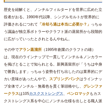
歴史を紐解くと、ノンチルフィルタードを世界に広めた立
役者がおる。1990年代以降、シングルモルトが世界的に
評価されるにつれて
「冷却ろ過は本当に必要か？」
っちゅ
う議論が独立系ボトラーやクラフト派の蒸留所から段階的
に広がっていったとされとるんやねん。
その中で
アラン蒸溜所
（1995年創業のクラフトの雄）
は、現在のラインナップで一貫してノンチル＆ノンカラー
を掲げとることで知られとる。新興蒸留所が「うちは中身
で勝負します」っちゅう姿勢を打ち出したのは業界的にデ
カい意味があったんやで。
スプリングバンク
はラインナッ
プ全体でノンチル・無着色を貫く筆頭格やし、
グレンファ
ークラス
は105
カスクストレングス
、
ベンロマック
もカス
クストレングス系を中心にノンチル仕様を出しとる職人派