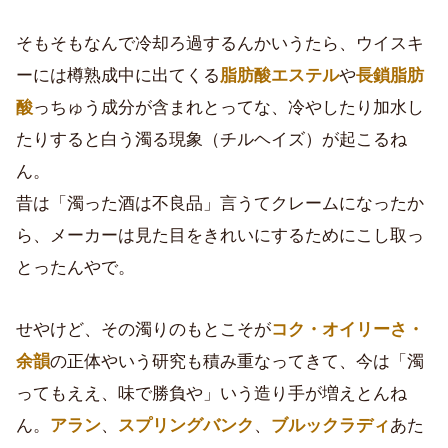
そもそもなんで冷却ろ過するんかいうたら、ウイスキ
ーには樽熟成中に出てくる
脂肪酸エステル
や
長鎖脂肪
酸
っちゅう成分が含まれとってな、冷やしたり加水し
たりすると白う濁る現象（チルヘイズ）が起こるね
ん。
昔は「濁った酒は不良品」言うてクレームになったか
ら、メーカーは見た目をきれいにするためにこし取っ
とったんやで。
せやけど、その濁りのもとこそが
コク・オイリーさ・
余韻
の正体やいう研究も積み重なってきて、今は「濁
ってもええ、味で勝負や」いう造り手が増えとんね
ん。
アラン
、
スプリングバンク
、
ブルックラディ
あた