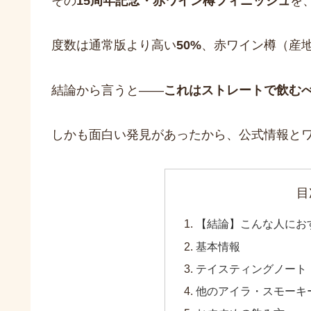
その
15周年記念・赤ワイン樽フィニッシュ
を
度数は通常版より高い
50%
、赤ワイン樽（産
結論から言うと——
これはストレートで飲む
しかも面白い発見があったから、公式情報と
目
【結論】こんな人にお
基本情報
テイスティングノート
他のアイラ・スモーキ