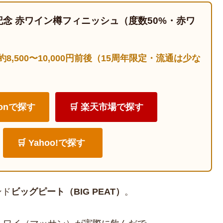
記念 赤ワイン樽フィニッシュ（度数50%・赤ワ
 約8,500〜10,000円前後（15周年限定・流通は少な
zonで探す
🛒 楽天市場で探す
🛒 Yahoo!で探す
ンド
ビッグピート（BIG PEAT）
。