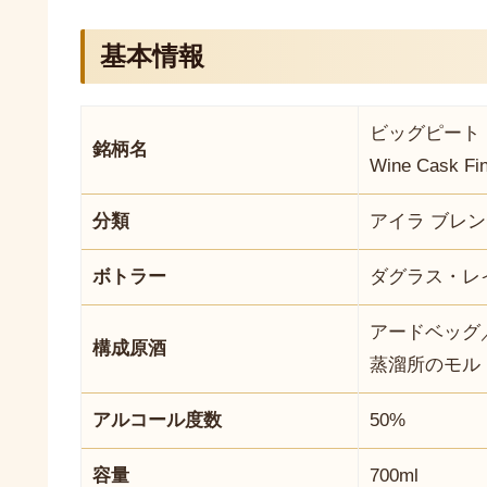
基本情報
ビッグピート 1
銘柄名
Wine Cask Fin
分類
アイラ ブレ
ボトラー
ダグラス・レ
アードベッグ
構成原酒
蒸溜所のモル
アルコール度数
50%
容量
700ml