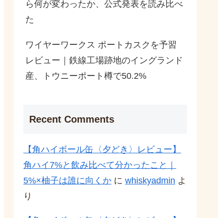
ら何が変わったか、公式発表を読み比べ
た
ワイヤーワークス ポートカスクを予習
レビュー｜鉄線工場跡地のイングランド
産、トウニーポート樽で50.2%
Recent Comments
【角ハイボール缶〈夕どき〉レビュー】
角ハイ7%と飲み比べて分かったこと｜
5%×柚子は誰に向くか
に
whiskyadmin
よ
り