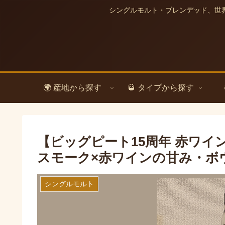
シングルモルト・ブレンデッド、世
🌍 産地から探す
🥃 タイプから探す
【ビッグピート15周年 赤ワイ
スモーク×赤ワインの甘み・ボ
シングルモルト