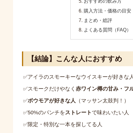
おすすめの飲み方
購入方法・価格の目安
まとめ・総評
よくある質問（FAQ）
【結論】こんな人におすすめ
✅
アイラのスモーキーなウイスキーが好きな
✅
スモークだけやなく
赤ワイン樽の甘み・フ
✅
ボウモアが好きな人
（マッサン太鼓判！）
✅
50%のパンチを
ストレート
で味わいたい人
✅
限定・特別な一本を探してる人