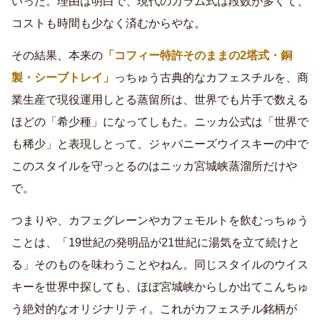
いった。理由は明白で、現代のカラム式は段数が多くて、
コストも時間も少なく済むからやな。
その結果、本来の
「コフィー特許そのままの2塔式・銅
製・シーブトレイ」
っちゅう古典的なカフェスチルを、商
業生産で現役運用しとる蒸留所は、世界でも片手で数える
ほどの「希少種」になってしもた。ニッカ公式は「世界で
も稀少」と表現しとって、ジャパニーズウイスキーの中で
このスタイルを守っとるのはニッカ宮城峡蒸溜所だけや
で。
つまりや、カフェグレーンやカフェモルトを飲むっちゅう
ことは、「19世紀の発明品が21世紀に湯気を立て続けと
る」そのものを味わうことやねん。同じスタイルのウイス
キーを世界中探しても、ほぼ宮城峡からしか出てこんちゅ
う絶対的なオリジナリティ。これがカフェスチル銘柄が