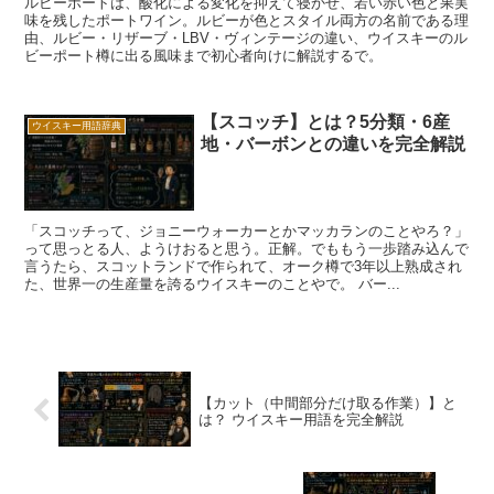
ルビーポートは、酸化による変化を抑えて寝かせ、若い赤い色と果実
味を残したポートワイン。ルビーが色とスタイル両方の名前である理
由、ルビー・リザーブ・LBV・ヴィンテージの違い、ウイスキーのル
ビーポート樽に出る風味まで初心者向けに解説するで。
【スコッチ】とは？5分類・6産
ウイスキー用語辞典
地・バーボンとの違いを完全解説
「スコッチって、ジョニーウォーカーとかマッカランのことやろ？」
って思っとる人、ようけおると思う。正解。でももう一歩踏み込んで
言うたら、スコットランドで作られて、オーク樽で3年以上熟成され
た、世界一の生産量を誇るウイスキーのことやで。 バー...
【カット（中間部分だけ取る作業）】と
は？ ウイスキー用語を完全解説