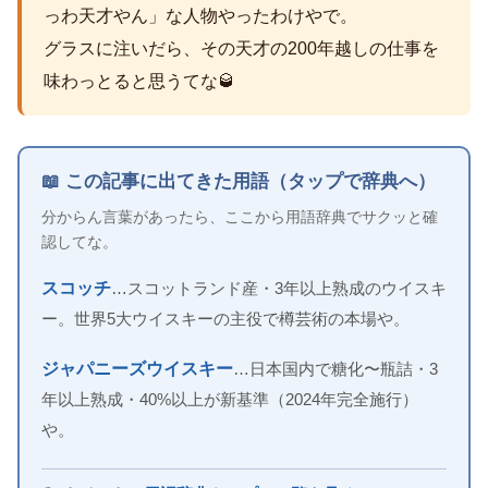
っわ天才やん」な人物やったわけやで。
グラスに注いだら、その天才の200年越しの仕事を
味わっとると思うてな🥃
📖 この記事に出てきた用語（タップで辞典へ）
分からん言葉があったら、ここから用語辞典でサクッと確
認してな。
スコッチ
…スコットランド産・3年以上熟成のウイスキ
ー。世界5大ウイスキーの主役で樽芸術の本場や。
ジャパニーズウイスキー
…日本国内で糖化〜瓶詰・3
年以上熟成・40%以上が新基準（2024年完全施行）
や。