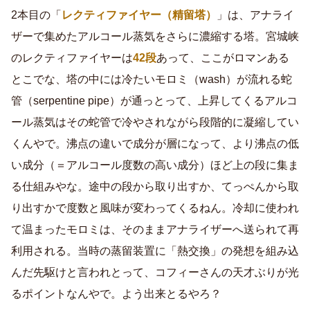
2本目の「
レクティファイヤー（精留塔）
」は、アナライ
ザーで集めたアルコール蒸気をさらに濃縮する塔。宮城峡
のレクティファイヤーは
42段
あって、ここがロマンある
とこでな、塔の中には冷たいモロミ（wash）が流れる蛇
管（serpentine pipe）が通っとって、上昇してくるアルコ
ール蒸気はその蛇管で冷やされながら段階的に凝縮してい
くんやで。沸点の違いで成分が層になって、より沸点の低
い成分（＝アルコール度数の高い成分）ほど上の段に集ま
る仕組みやな。途中の段から取り出すか、てっぺんから取
り出すかで度数と風味が変わってくるねん。冷却に使われ
て温まったモロミは、そのままアナライザーへ送られて再
利用される。当時の蒸留装置に「熱交換」の発想を組み込
んだ先駆けと言われとって、コフィーさんの天才ぶりが光
るポイントなんやで。よう出来とるやろ？