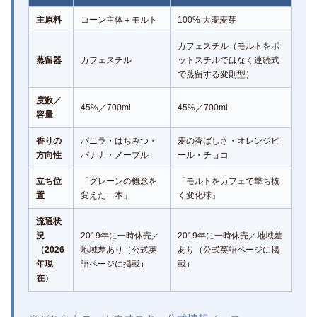
主原料
コーン主体＋モルト
100% 大麦麦芽
カフェスチル（モルトをポ
蒸留器
カフェスチル
ットスチルではなく連続式
で蒸留する変則型）
度数／
45%／700ml
45%／700ml
容量
香りの
バニラ・はちみつ・
麦の香ばしさ・オレンジピ
方向性
バナナ・メープル
ール・チョコ
立ち位
「グレーンの概念を
「モルトをカフェで撃ち抜
置
変えた一本」
く変化球」
流通状
況
2019年に一時休売／
2019年に一時休売／地域差
（2026
地域差あり（公式英
あり（公式英語ページに掲
年現
語ページに掲載）
載）
在）