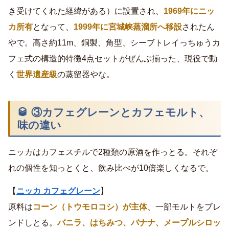
き受けてくれた経緯がある）に設置され、
1969年にニッ
カ所有
となって、
1999年に宮城峡蒸溜所へ移設
されたん
やで。高さ約11m、銅製、角型、シーブトレイっちゅうカ
フェ式の構造的特徴4点セットがぜんぶ揃った、現役で動
く
世界遺産級
の蒸留器やな。
🥃 ③カフェグレーンとカフェモルト、
味の違い
ニッカはカフェスチルで2種類の原酒を作っとる。それぞ
れの個性を知っとくと、飲み比べが10倍楽しくなるで。
【
ニッカ カフェグレーン
】
原料は
コーン（トウモロコシ）が主体
、一部モルトをブレ
ンドしとる。
バニラ、はちみつ、バナナ、メープルシロッ