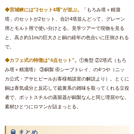
◆宮城峡には"2セット4塔"が並ぶ。
「もろみ塔＋精溜
塔」のセットが2セット、合計4塔並んどって、グレーン
用とモルト用で使い分けとる。見学ツアーで現物を見る
と、高さ約11mの巨大さと銅の経年の色合いに圧倒される
で。
◆カフェ式の特徴は"4点セット"。
①角型 ②2塔式（もろ
み塔＋精溜塔） ③銅製 ④シーブトレイ、の4つや（ニッ
カ公式・アサヒビールお客様相談室の解説より）。とくに
銅は香気成分と反応して硫黄系の雑味を取ってくれる立役
者で、ポットスチルの蒸留器が銅製なんと同じ理屈やな。
素材ひとつにロマンが詰まっとる。
🥃 まとめ