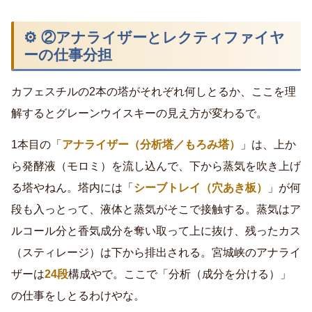
⚙ ②アナライザーとレクティファイヤ
ーの仕事分担
カフェスチルの2本の塔がそれぞれ何しとるか、ここを理
解するとグレーンウイスキーの見え方が変わるで。
1本目の「
アナライザー（分析塔／もろみ塔）
」は、上か
ら発酵液（モロミ）を流し込んで、下から蒸気を吹き上げ
る塔やねん。塔内には「
シーブトレイ（穴あき板）
」が何
段も入っとって、液体と蒸気がそこで接触する。蒸気はア
ルコール分と香気成分を奪い取って上に抜け、残ったカス
（スティレージ）は下から排出される。宮城峡のアナライ
ザーは
24段
構成やで。ここで「分析（成分を分ける）」
の仕事をしとるわけやな。