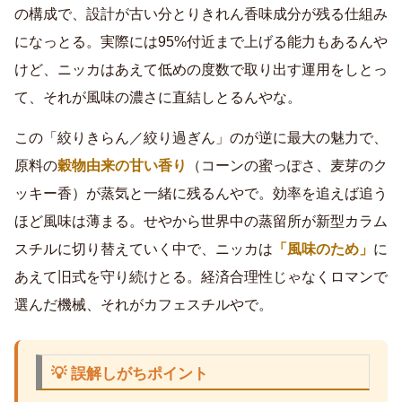
の構成で、設計が古い分とりきれん香味成分が残る仕組み
になっとる。実際には95%付近まで上げる能力もあるんや
けど、ニッカはあえて低めの度数で取り出す運用をしとっ
て、それが風味の濃さに直結しとるんやな。
この「絞りきらん／絞り過ぎん」のが逆に最大の魅力で、
原料の
穀物由来の甘い香り
（コーンの蜜っぽさ、麦芽のク
ッキー香）が蒸気と一緒に残るんやで。効率を追えば追う
ほど風味は薄まる。せやから世界中の蒸留所が新型カラム
スチルに切り替えていく中で、ニッカは
「風味のため」
に
あえて旧式を守り続けとる。経済合理性じゃなくロマンで
選んだ機械、それがカフェスチルやで。
💡 誤解しがちポイント