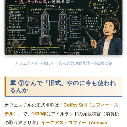
カフェスチル〜流しそうめん式の連続蒸溜〜を1枚に🥃
🏛 ①なんで「旧式」やのに今も使われ
るんか
カフェスチルの正式名称は「
Coffey Still（コフィー・ス
チル）
」で、
1830年
にアイルランドの元収税官（消費税
の取り締まり官）
イーニアス・コフィー（Aeneas