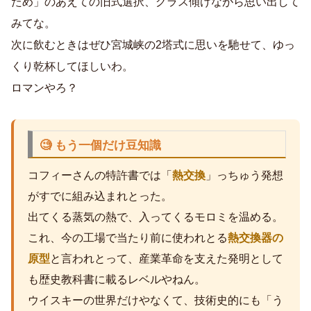
ため」のあえての旧式選択、グラス傾けながら思い出して
みてな。
次に飲むときはぜひ宮城峡の2塔式に思いを馳せて、ゆっ
くり乾杯してほしいわ。
ロマンやろ？
🧐 もう一個だけ豆知識
コフィーさんの特許書では「
熱交換
」っちゅう発想
がすでに組み込まれとった。
出てくる蒸気の熱で、入ってくるモロミを温める。
これ、今の工場で当たり前に使われとる
熱交換器の
原型
と言われとって、産業革命を支えた発明として
も歴史教科書に載るレベルやねん。
ウイスキーの世界だけやなくて、技術史的にも「う