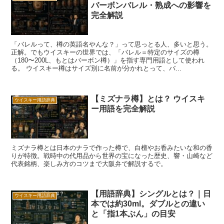
バーボンバレル・熟成への影響を
完全解説
「バレルって、樽の英語名やんな？」って思っとる人、多いと思う。
正解。でもウイスキーの世界では、「バレル＝特定のサイズの樽
（180〜200L、もとはバーボン樽）」を指す専門用語として使われ
る。 ウイスキー樽はサイズ別に名前が分かれとって、バ...
【ミズナラ樽】とは？ ウイスキ
ウイスキー用語辞典
ー用語を完全解説
ミズナラ樽とは日本のナラで作った樽で、白檀やお香みたいな和の香
りが特徴。戦時中の代用品から世界の宝になった歴史、響・山崎など
代表銘柄、楽しみ方のコツまで大阪弁で解説するで。
【用語辞典】シングルとは？｜日
ウイスキー用語辞典
本では約30ml。ダブルとの違い
と「指1本ぶん」の目安