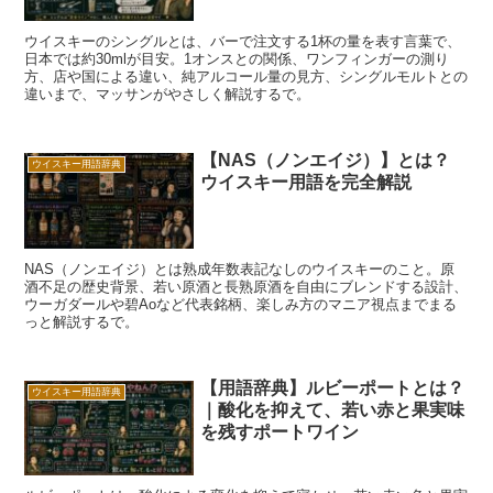
ウイスキーのシングルとは、バーで注文する1杯の量を表す言葉で、
日本では約30mlが目安。1オンスとの関係、ワンフィンガーの測り
方、店や国による違い、純アルコール量の見方、シングルモルトとの
違いまで、マッサンがやさしく解説するで。
【NAS（ノンエイジ）】とは？
ウイスキー用語辞典
ウイスキー用語を完全解説
NAS（ノンエイジ）とは熟成年数表記なしのウイスキーのこと。原
酒不足の歴史背景、若い原酒と長熟原酒を自由にブレンドする設計、
ウーガダールや碧Aoなど代表銘柄、楽しみ方のマニア視点までまる
っと解説するで。
【用語辞典】ルビーポートとは？
ウイスキー用語辞典
｜酸化を抑えて、若い赤と果実味
を残すポートワイン