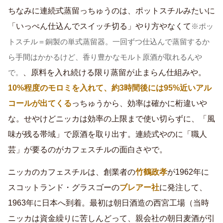
ちなみに連続式蒸留っちゅうのは、ポットスチルみたいに
「いっぺん仕込んでスイッチ切る」やり方やなくて
※ポッ
トスチル＝銅製の単式蒸留器。一回ずつ仕込んで蒸留するか
ら手間はかかるけど、香り豊かなモルト原酒が取れるんや
、原料を入れ続ける限り蒸留が止まらん仕組みや。
で。
10%程度のモロミを入れて、約3時間後には95%近いアル
コールが出てくる
っちゅうから、効率は確かに桁違いや
な。せやけどニッカは効率の上限まで使い切らずに、「風
味が残る帯域」で原酒を取り出す。連続式やのに「職人
芸」が要るのがカフェスチルの面白さやで。
ニッカのカフェスチルは、創業者の
竹鶴政孝
が1962年に
スコットランド・グラスゴーの
ブレアー社
に発注して、
1963年に日本へ到着。最初は朝日酒造の西宮工場（当時
ニッカは資金繰りに苦しんどって、親会社の朝日麦酒が引