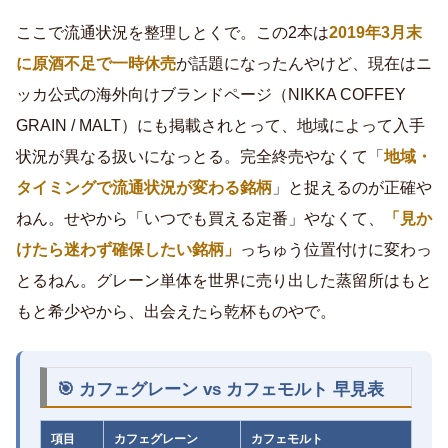
ここで流通状況を整理しとくで。この2本は
2019年3月末
に原酒不足で一時休売
が話題になったんやけど、現在はニ
ッカ公式の海外向けブランドページ（NIKKA COFFEY
GRAIN / MALT）にも掲載されとって、地域によって入手
状況が異なる扱いになっとる。完全終売やなくて「
地域・
タイミングで流通状況が変わる銘柄
」と捉えるのが正確や
ねん。せやから「いつでも買える定番」やなくて、
「見か
けたら迷わず確保したい銘柄」
っちゅう位置付けに変わっ
とるねん。グレーン単体を世界に売り出した蒸留所はもと
もと希少やから、出会えたら乾杯ものやで。
🎯 カフェグレーン vs カフェモルト 早見表
項目
カフェグレーン
カフェモルト