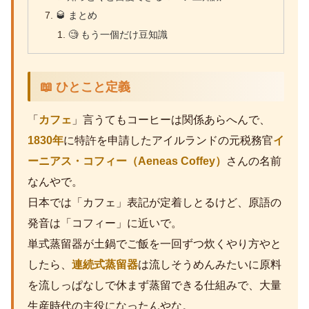
🥃 まとめ
🧐 もう一個だけ豆知識
📖 ひとこと定義
「
カフェ
」言うてもコーヒーは関係あらへんで、
1830年
に特許を申請したアイルランドの元税務官
イ
ーニアス・コフィー（Aeneas Coffey）
さんの名前
なんやで。
日本では「カフェ」表記が定着しとるけど、原語の
発音は「コフィー」に近いで。
単式蒸留器が土鍋でご飯を一回ずつ炊くやり方やと
したら、
連続式蒸留器
は流しそうめんみたいに原料
を流しっぱなしで休まず蒸留できる仕組みで、大量
生産時代の主役になったんやな。