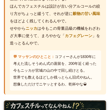
ほんでカフェスチルは設計が古い分アルコールの絞
り方がちょっと緩うて、それが逆に
穀物の甘い風味
をほどよく残してくれるんやで。
せやから
ニッカ
は今もこの骨董品級の機械をわざわ
ざ大事に使うて、まろやかな「
カフェグレーン
」を
造っとるんやで。
💬 マッサンのひとこと：
コフィーさんが1830年に
考えた流しそうめん式の蒸留を、200年近く経った
今もニッカが宮城の山の中で回し続けとる。
世界でも数えるほどしか残っとらん旧式やねん。
想像しただけでニヤッとするわ、乾杯やな🥃