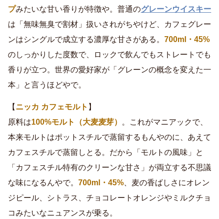
プ
みたいな甘い香りが特徴や。普通の
グレーンウイスキー
は「無味無臭で割材」扱いされがちやけど、カフェグレー
ンはシングルで成立する濃厚な甘さがある。
700ml・45%
のしっかりした度数で、ロックで飲んでもストレートでも
香りが立つ。世界の愛好家が「グレーンの概念を変えた一
本」と言うほどやで。
【
ニッカ カフェモルト
】
原料は
100%モルト（大麦麦芽）
。これがマニアックで、
本来モルトはポットスチルで蒸留するもんやのに、あえて
カフェスチルで蒸留しとる。だから「モルトの風味」と
「カフェスチル特有のクリーンな甘さ」が両立する不思議
な味になるんやで。
700ml・45%
、麦の香ばしさにオレン
ジピール、シトラス、チョコレートオレンジやミルクチョ
コみたいなニュアンスが乗る。