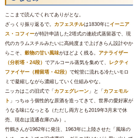
ここまで読んでくれてありがとな。
ざっくり振り返るで。
カフェスチル
は1830年に
イーニア
ス・コフィー
が特許申請した2塔式の連続式蒸留器で、現
代のカラムスチルみたいに高純度まで上げきらん設計やか
らこそ、
穀物の甘い風味
がほどよく残る。
アナライザー
（分析塔・24段）
でアルコール蒸気を集めて、
レクティ
ファイヤー（精留塔・42段）
で蛇管に流れる冷たいモロ
ミで凝縮しながら濃縮していく仕組みやな。
ニッカはこの旧式で「
カフェグレーン
」と「
カフェモル
ト
」っちゅう個性的な原酒を造ってきて、世界の愛好家が
うなる味になっとる（ただし両方とも2019年3月末で休
売、現在は流通在庫のみ）。
竹鶴さんが1962年に発注、1963年に上陸させた「風味の