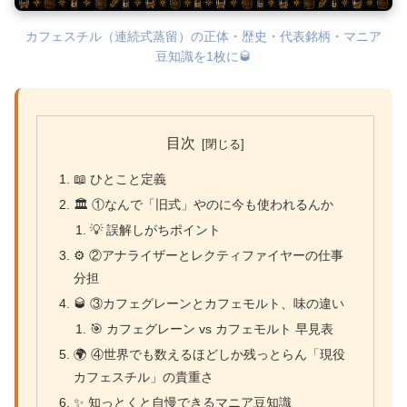
カフェスチル（連続式蒸留）の正体・歴史・代表銘柄・マニア
豆知識を1枚に🥃
目次
📖 ひとこと定義
🏛 ①なんで「旧式」やのに今も使われるんか
💡 誤解しがちポイント
⚙ ②アナライザーとレクティファイヤーの仕事
分担
🥃 ③カフェグレーンとカフェモルト、味の違い
🎯 カフェグレーン vs カフェモルト 早見表
🌍 ④世界でも数えるほどしか残っとらん「現役
カフェスチル」の貴重さ
✨ 知っとくと自慢できるマニア豆知識