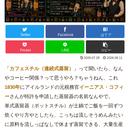
Twitter
Facebook
はてブ
Pocket
LINE
コピー
2026.07.28
2026.06.11
「
カフェスチル（連続式蒸留）
」って聞いたら、なん
やコーヒー関係？って思うやろ？ちゃうねん、これ
1830年
にアイルランドの元税務官
イーニアス・コフィ
ー
さんが特許を申請した蒸留器の名前なんやで。
単式蒸留器（ポットスチル）が土鍋でご飯を一回ずつ
炊くやり方やとしたら、こっちは流しそうめんみたい
に原料を流しっぱなしで休まず蒸留できる、大量生産