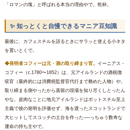
「ロマンの塊」と呼ばれる本当の理由やで。乾杯。
✨ 知っとくと自慢できるマニア豆知識
最後に、カフェスチルを語るときにサラッと使える小ネタ
を置いとくで。
◆発明者コフィーは元・酒の取り締まり官。
イーニアス・
コフィー（c.1780〜1852）は、元アイルランドの酒税徴
収官（最終的には消費税監督官代行まで務めた人物）や。
取り締まる側やったから蒸留の現場を知り尽くしとったん
やな。皮肉なことに地元アイルランドはポットスチル至上
主義で彼の発明を評価せず、海を渡ったスコットランドで
大ヒットしてスコッチの土台を作った──っちゅう数奇な
運命の持ち主やで。