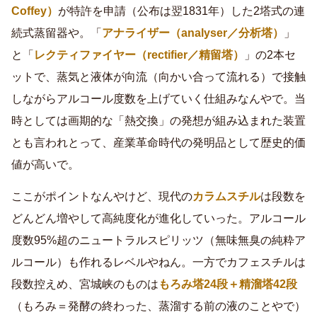
Coffey）
が特許を申請（公布は翌1831年）した2塔式の連
続式蒸留器や。「
アナライザー（analyser／分析塔）
」
と「
レクティファイヤー（rectifier／精留塔）
」の2本セ
ットで、蒸気と液体が向流（向かい合って流れる）で接触
しながらアルコール度数を上げていく仕組みなんやで。当
時としては画期的な「熱交換」の発想が組み込まれた装置
とも言われとって、産業革命時代の発明品として歴史的価
値が高いで。
ここがポイントなんやけど、現代の
カラムスチル
は段数を
どんどん増やして高純度化が進化していった。アルコール
度数95%超のニュートラルスピリッツ（無味無臭の純粋ア
ルコール）も作れるレベルやねん。一方でカフェスチルは
段数控えめ、宮城峡のものは
もろみ塔24段＋精溜塔42段
（もろみ＝発酵の終わった、蒸溜する前の液のことやで）