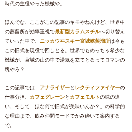
時代の主役やった機械や。
ほんでな、ここがこの記事のキモやねんけど、世界中
の蒸留所が効率重視で
最新型カラムスチル
へ切り替え
ていった中で、
ニッカウヰスキー宮城峡蒸溜所
は今も
この旧式を現役で回しとる。世界でもめっちゃ希少な
機械が、宮城の山の中で湯気を立てとるってロマンの
塊やろ？
この記事では、
アナライザー
と
レクティファイヤー
の
仕事分担、
カフェグレーン
と
カフェモルト
の味の違
い、そして「ほな何で旧式が美味いんか？」の科学的
な理由まで、飲み仲間モードでかみ砕いて案内する
で。