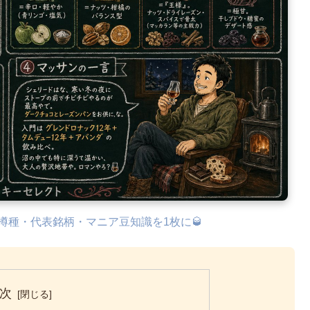
体・樽種・代表銘柄・マニア豆知識を1枚に🥃
次