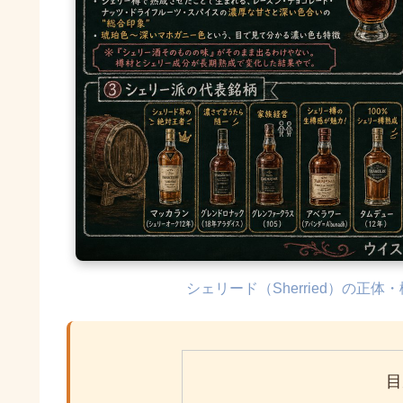
シェリード（Sherried）の正
目