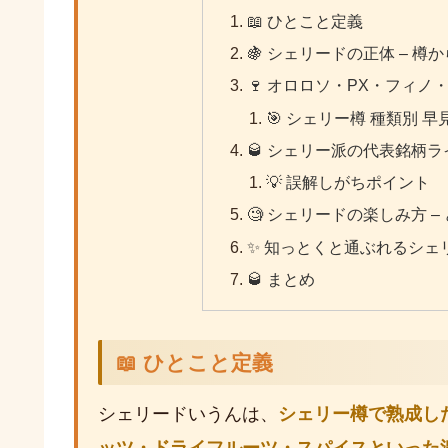
📖 ひとこと定義
🍇 シェリードの正体 – 
🍷 オロロソ・PX・フィ
🎯 シェリー樽 種類別 早
🥃 シェリー派の代表銘柄
💡 誤解しがちポイント
🧐 シェリードの楽しみ方 
✨ 知っとくと通ぶれるシェ
🥃 まとめ
📖 ひとこと定義
シェリードいうんは、
シェリー樽で熟成し