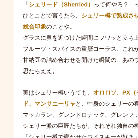
「
シェリード（Sherried）
って何やろ？」
ひとことで言うたら、
シェリー樽で熟成さ
総合印象
のことや。
グラスに鼻を近づけた瞬間にフワッと立ち
フルーツ・スパイスの重層コーラス、これ
甘納豆の詰め合わせを開けた瞬間の、あの
思たらええ。
実はシェリー樽いうても、
オロロソ、PX
ド、マンサニーリャ
と、中身のシェリーの
マッカラン、グレンドロナック、グレンフ
シェリー派の巨匠たちが、それぞれ独自の
「シェリー樽で寝かせたウイスキーが好き