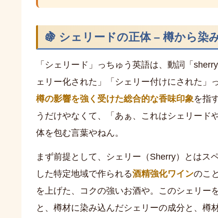
🍇 シェリードの正体 – 樽から
「シェリード」っちゅう英語は、動詞「sher
ェリー化された」「シェリー付けにされた」
樽の影響を強く受けた総合的な香味印象
を指
うだけやなくて、「あぁ、これはシェリード
体を包む言葉やねん。
まず前提として、シェリー（Sherry）とはス
した特定地域で作られる
酒精強化ワイン
のこ
を上げた、コクの強いお酒や。このシェリー
と、樽材に染み込んだシェリーの成分と、樽