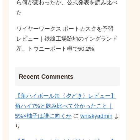
ら何が変わったか、公式発表を読み比べ
た
ワイヤーワークス ポートカスクを予習
レビュー｜鉄線工場跡地のイングランド
産、トウニーポート樽で50.2%
Recent Comments
【角ハイボール缶〈夕どき〉レビュー】
角ハイ7%と飲み比べて分かったこと｜
5%×柚子は誰に向くか
に
whiskyadmin
よ
り