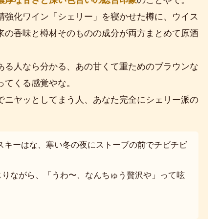
濃厚な甘さと深い色合いの総合印象
のことやで。
精強化ワイン「シェリー」を寝かせた樽に、ウイス
来の香味と樽材そのものの成分が両方まとめて原酒
ある人なら分かる、あの甘くて重ためのブラウンな
ってくる感覚やな。
でニヤッとしてまう人、あなた完全にシェリー派の
スキーはな、寒い冬の夜にストーブの前でチビチビ
じりながら、「うわ〜、なんちゅう贅沢や」って呟