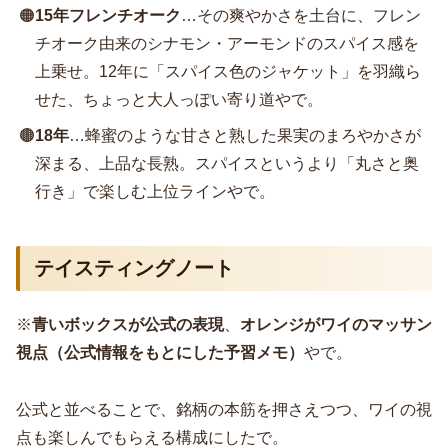
🟠
15年フレンチオーク
…その爽やかさを土台に、フレン
チオーク由来のシナモン・アーモンドのスパイス感を
上乗せ。12年に「スパイス色のジャケット」を羽織ら
せた、ちょっと大人っぽい寄り道やで。
🟤
18年
…蜂蜜のような甘さと熟した果実のまろやかさが
深まる、上品な長熟。スパイスというより「丸さと奥
行き」で楽しむ上位ラインやで。
テイスティングノート
※
青いボックスが公式の表現
、
オレンジがワイのマッサン
視点（公式情報をもとにした予習メモ）
やで。
公式と並べることで、銘柄の本筋を押さえつつ、ワイの視
点も楽しんでもらえる構成にしたで。