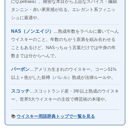
にQ.petraea）。緻密な木目から上品なスパイス・繊細
タンニン・赤い果実感が出る。エレガント系フィニッ
シュに最適や。
NAS（ノンエイジ）
…熟成年数をラベルに書いてへん
ウイスキーのこと。年数のちがう原酒を組み合わせる
こともあるけど、NASっちゅう言葉だけでは中身の年
数までは分からへんで。
バーボン
…アメリカ生まれのウイスキー。コーン51%
以上＋焦がした新樽（バレル）熟成が法律ルールや。
スコッチ
…スコットランド産・3年以上熟成のウイスキ
ー。世界5大ウイスキーの主役で樽芸術の本場や。
📚
ウイスキー用語辞典トップで一覧を見る