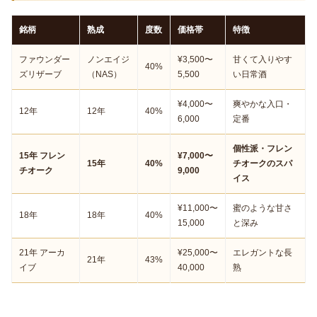
銘柄
熟成
度数
価格帯
特徴
ファウンダー
ノンエイジ
¥3,500〜
甘くて入りやす
40%
ズリザーブ
（NAS）
5,500
い日常酒
¥4,000〜
爽やかな入口・
12年
12年
40%
6,000
定番
個性派・フレン
15年 フレン
¥7,000〜
15年
40%
チオークのスパ
チオーク
9,000
イス
¥11,000〜
蜜のような甘さ
18年
18年
40%
15,000
と深み
21年 アーカ
¥25,000〜
エレガントな長
21年
43%
イブ
40,000
熟