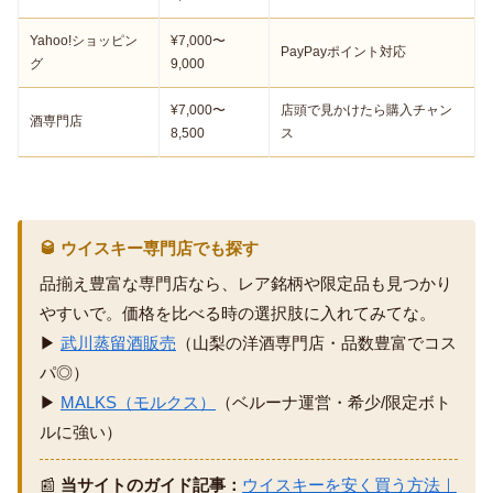
Yahoo!ショッピン
¥7,000〜
PayPayポイント対応
グ
9,000
¥7,000〜
店頭で見かけたら購入チャン
酒専門店
8,500
ス
🥃 ウイスキー専門店でも探す
品揃え豊富な専門店なら、レア銘柄や限定品も見つかり
やすいで。価格を比べる時の選択肢に入れてみてな。
▶
武川蒸留酒販売
（山梨の洋酒専門店・品数豊富でコス
パ◎）
▶
MALKS（モルクス）
（ベルーナ運営・希少/限定ボト
ルに強い）
📰
当サイトのガイド記事：
ウイスキーを安く買う方法｜