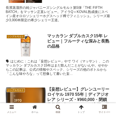
長濱蒸溜所の純ジャパニーズシングルモルト第5弾「THE FIFTH
BATCH」をマッサン正直レビュー。アイラQ＋KOVAL熟成後にスペ
イン産オロロソシェリーホグスヘッド樽でフィニッシュ。シリーズ最
少3,000本限定の希少シェリー王道。
マッカラン ダブルカスク15年 レ
シングルモルト
ビュー｜フルーティな深みと長熟
の品格
🗣️ はじめに：これは「妄想レビュー」やで ワイ（マッサン）、この
マッカラン ダブルカスク15年はまだ飲んだことがないんや。せやか
らこの記事は、公式の情報やスペック、シリーズの他のボトルから
「こんな味やろな」って想像して書いた妄...
【妄想レビュー】グレンユーリー
シングルモルト
ロイヤル 1970 55年｜ディアジオ
レア シリーズ・¥960,000・閉鎖
蒸留所の幻をマッサンが妄想で乾
杯
メニュー
ホーム
検索
トップ
サイドバー
マッサンやで。2026年7月7日、ディアジオから「レア シリーズ」5