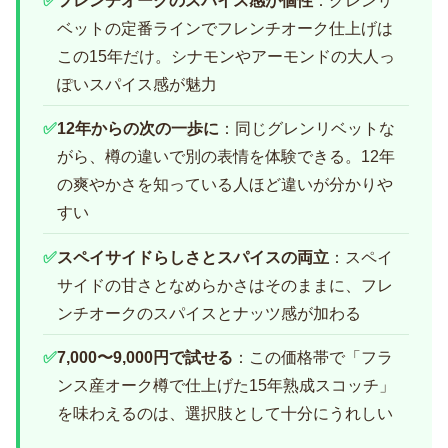
✅
フレンチオークのスパイス感が個性
：グレンリ
ベットの定番ラインでフレンチオーク仕上げは
この15年だけ。シナモンやアーモンドの大人っ
ぽいスパイス感が魅力
✅
12年からの次の一歩に
：同じグレンリベットな
がら、樽の違いで別の表情を体験できる。12年
の爽やかさを知っている人ほど違いが分かりや
すい
✅
スペイサイドらしさとスパイスの両立
：スペイ
サイドの甘さとなめらかさはそのままに、フレ
ンチオークのスパイスとナッツ感が加わる
✅
7,000〜9,000円で試せる
：この価格帯で「フラ
ンス産オーク樽で仕上げた15年熟成スコッチ」
を味わえるのは、選択肢として十分にうれしい