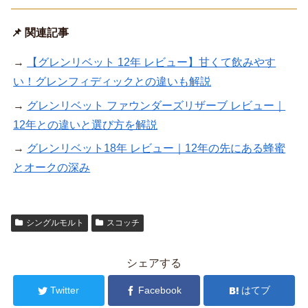
📌 関連記事
→
【グレンリベット 12年 レビュー】甘くて飲みやす
い！グレンフィディックとの違いも解説
→
グレンリベット ファウンダーズリザーブ レビュー｜
12年との違いと選び方を解説
→
グレンリベット18年 レビュー｜12年の先にある蜂蜜
とオークの深み
シングルモルト
スコッチ
シェアする
Twitter
Facebook
はてブ