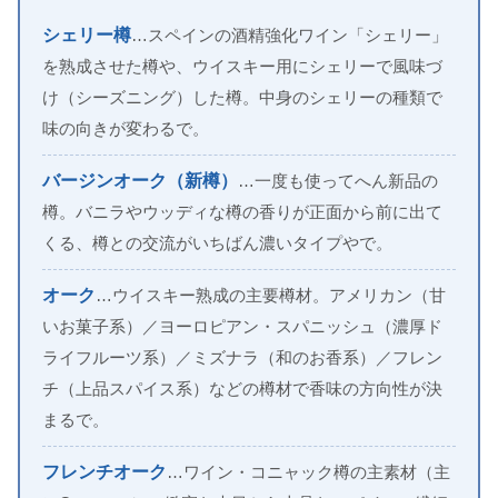
シェリー樽
…スペインの酒精強化ワイン「シェリー」
を熟成させた樽や、ウイスキー用にシェリーで風味づ
け（シーズニング）した樽。中身のシェリーの種類で
味の向きが変わるで。
バージンオーク（新樽）
…一度も使ってへん新品の
樽。バニラやウッディな樽の香りが正面から前に出て
くる、樽との交流がいちばん濃いタイプやで。
オーク
…ウイスキー熟成の主要樽材。アメリカン（甘
いお菓子系）／ヨーロピアン・スパニッシュ（濃厚ド
ライフルーツ系）／ミズナラ（和のお香系）／フレン
チ（上品スパイス系）などの樽材で香味の方向性が決
まるで。
フレンチオーク
…ワイン・コニャック樽の主素材（主