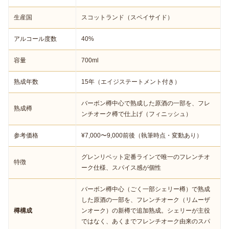
生産国
スコットランド（スペイサイド）
アルコール度数
40%
容量
700ml
熟成年数
15年（エイジステートメント付き）
バーボン樽中心で熟成した原酒の一部を、フレ
熟成樽
ンチオーク樽で仕上げ（フィニッシュ）
参考価格
¥7,000〜9,000前後（執筆時点・変動あり）
グレンリベット定番ラインで唯一のフレンチオ
特徴
ーク仕様、スパイス感が個性
バーボン樽中心（ごく一部シェリー樽）で熟成
した原酒の一部を、フレンチオーク（リムーザ
樽構成
ンオーク）の新樽で追加熟成。シェリーが主役
ではなく、あくまでフレンチオーク由来のスパ