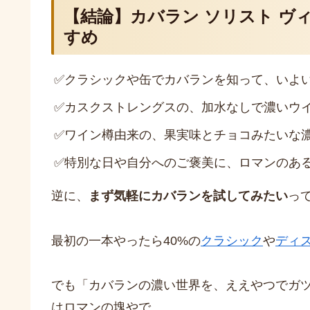
【結論】カバラン ソリスト ヴ
すめ
✅
クラシックや缶でカバランを知って、いよ
✅
カスクストレングスの、加水なしで濃いウ
✅
ワイン樽由来の、果実味とチョコみたいな
✅
特別な日や自分へのご褒美に、ロマンのあ
逆に、
まず気軽にカバランを試してみたい
っ
最初の一本やったら40%の
クラシック
や
ディ
でも「カバランの濃い世界を、ええやつでガ
はロマンの塊やで。