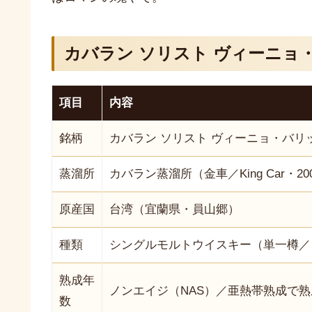
カバラン ソリスト ヴィーニョ
項目
内容
銘柄
カバラン ソリスト ヴィーニョ・バリ
蒸溜所
カバラン蒸溜所（金車／King Car・2
原産国
台湾（宜蘭県・員山郷）
種類
シングルモルトウイスキー（単一樽／
熟成年
ノンエイジ（NAS）／亜熱帯熟成で
数