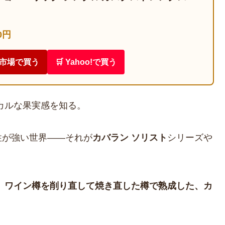
0円
天市場で買う
🛒 Yahoo!で買う
カルな果実感を知る。
性が強い世界——それが
カバラン ソリスト
シリーズや
、
ワイン樽を削り直して焼き直した樽で熟成した、カ