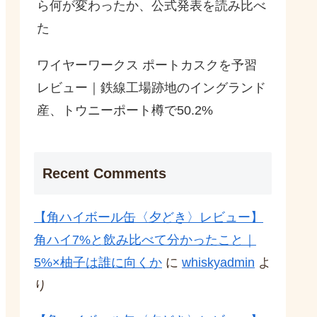
ら何が変わったか、公式発表を読み比べ
た
ワイヤーワークス ポートカスクを予習
レビュー｜鉄線工場跡地のイングランド
産、トウニーポート樽で50.2%
Recent Comments
【角ハイボール缶〈夕どき〉レビュー】
角ハイ7%と飲み比べて分かったこと｜
5%×柚子は誰に向くか
に
whiskyadmin
よ
り