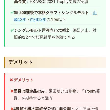
高金賞
：HKIWSC 2021 Trophy受賞の実績
✅
¥5,500前後で本格クラフトシングルモルト
：
山
崎12年
・
白州12年
の半額以下
✅
シングルモルト戸河内との対比
：海辺と山、対
照的な2本で桜尾哲学を体験できる
デメリット
❌ デメリット
❌
受賞は限定品のみ
：通常版とは別物。「Trophy受
賞」を期待すると違う
❌
4種類の樽の詳細が公式に非公開
：マニア向け情