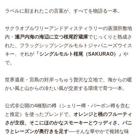
ラベルに刻まれたこの言葉が、すべてを物語る一本。
サクラオブルワリーアンドディスティラリーの蒸溜所敷地
内・
瀬戸内海の海辺に立つ桜尾貯蔵庫
でじっくりと熟成さ
れた、フラッグシップシングルモルトジャパニーズウイス
キー、それが
「シングルモルト桜尾（SAKURAO）」
や
で。
世界遺産・宮島の対岸っちゅう贅沢な立地で、海からの暖
かい風と山からの冷たい風が交差する環境で育つ一本。
公式非公開の4種類の樽（シェリー樽・バーボン樽を含む
と推定）を使ったブレンドで、
オレンジと桃のフルーティ
さが主役、そこにほのかなスモーキーとウッディさ、バニ
ラとレーズンが奥行きを足す
──そんな華やかで複雑な味