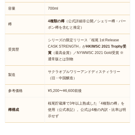
容量
700ml
4種類の樽
（公式詳細非公開／シェリー樽・バー
樽
ボン樽を含むと推定）
シリーズの限定リリース「桜尾 1st Release
CASK STRENGTH」が
HKIWSC 2021 Trophy受
受賞歴
賞
（最高金賞）／NYWWSC 2021 Gold受賞 ※
通常版とは別物
サクラオブルワリーアンドディスティラリー
製造
（旧・中国醸造）
参考価格
¥5,200〜¥6,600前後
桜尾貯蔵庫で3年以上熟成した「4種類の樽」を
樽構成
使用（公式表記）。公式は4種の内訳・比率は明
示せず