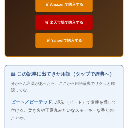
🛒 Amazonで購入する
🛒 楽天市場で購入する
🛒 Yahoo!で購入する
📖 この記事に出てきた用語（タップで辞典へ）
分からん言葉があったら、ここから用語辞典でサクッと確
認してな。
ピート／ピーテッド
…泥炭（ピート）で麦芽を燻して
付ける、焚き火や正露丸みたいなスモーキーな香りの
ことや。