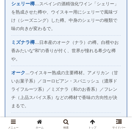
シェリー樽
…スペインの酒精強化ワイン「シェリー」
を熟成させた樽や、ウイスキー用にシェリーで風味づ
け（シーズニング）した樽。中身のシェリーの種類で
味の向きが変わるで。
ミズナラ樽
…日本産のオーク（ナラ）の樽。白檀やお
香みたいな“和”の香りが付く、世界が憧れる希少な樽
や。
オーク
…ウイスキー熟成の主要樽材。アメリカン（甘
いお菓子系）／ヨーロピアン・スパニッシュ（濃厚ド
ライフルーツ系）／ミズナラ（和のお香系）／フレン
チ（上品スパイス系）などの樽材で香味の方向性が決
まるで。
NAS（ノンエイジ）
…熟成年数をラベルに書いてへん
ウイスキーのこと。年数のちがう原酒を組み合わせる
メニュー
ホーム
検索
トップ
サイドバー