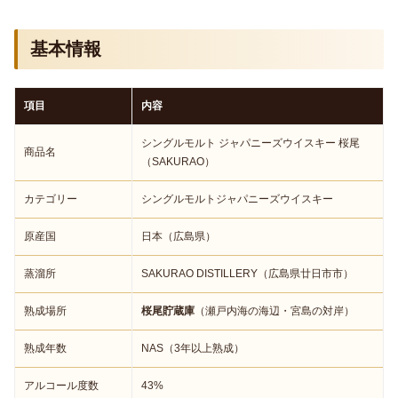
基本情報
項目
内容
シングルモルト ジャパニーズウイスキー 桜尾
商品名
（SAKURAO）
カテゴリー
シングルモルトジャパニーズウイスキー
原産国
日本（広島県）
蒸溜所
SAKURAO DISTILLERY（広島県廿日市市）
熟成場所
桜尾貯蔵庫
（瀬戸内海の海辺・宮島の対岸）
熟成年数
NAS（3年以上熟成）
アルコール度数
43%