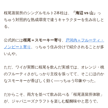
桜尾蒸留所のシングルモルト2本柱は、
「海辺 vs 山」
っ
ちゅう対照的な熟成環境で違うキャラクターを生み出しと
る。
公式的には
桜尾＝スモーキー寄り
、
戸河内＝フルーティ・
ノンピート寄り
、っちゅう住み分けで紹介されることが多
いんや。
ただ、ワイが実際に桜尾を飲んだ実感では、オレンジ・桃
のフルーティさがしっかり主役を張ってて、そこにほのか
なスモーキーが香ばしく効く──っちゅう印象やった。
だからこそ、両方を並べて飲み比べる「桜尾蒸留所体験」
が、ジャパニーズクラフトを楽しむ醍醐味やと思うで。