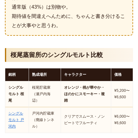
通常版（43%）は別物や。
期待値を間違えへんために、ちゃんと書き分けるこ
とが大事やと思うわ。
桜尾蒸留所のシングルモルト比較
銘柄
熟成場所
キャラクター
価格
シングル
桜尾貯蔵庫
オレンジ・桃が華やか・
¥5,200〜
モルト 桜
（瀬戸内海
ほのかにスモーキー・複
¥6,600
尾
辺）
雑
シングル
戸河内貯蔵庫
クリアでスムース・ノン
¥6,000〜
モルト 戸
（廃線トンネ
ピートでフルーティ
¥6,600
河内
ル）