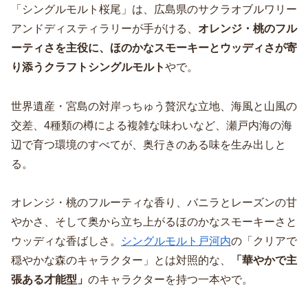
「シングルモルト桜尾」は、広島県のサクラオブルワリー
アンドディスティラリーが手がける、
オレンジ・桃のフル
ーティさを主役に、ほのかなスモーキーとウッディさが寄
り添うクラフトシングルモルト
やで。
世界遺産・宮島の対岸っちゅう贅沢な立地、海風と山風の
交差、4種類の樽による複雑な味わいなど、瀬戸内海の海
辺で育つ環境のすべてが、奥行きのある味を生み出しと
る。
オレンジ・桃のフルーティな香り、バニラとレーズンの甘
やかさ、そして奥から立ち上がるほのかなスモーキーさと
ウッディな香ばしさ。
シングルモルト戸河内
の「クリアで
穏やかな森のキャラクター」とは対照的な、
「華やかで主
張ある才能型」
のキャラクターを持つ一本やで。