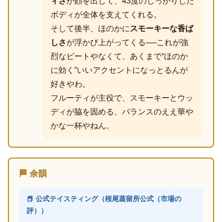
ィさ
が顔を出して、43度のしっかりした
ボディが全体を支えてくれる。
そして後半、ほのかに
スモーキーな香ば
しさ
が浮かび上がってくる──これが強
烈なピートやなくて、あくまで“ほのか
に効く”いいアクセントになっとるんが
好きやわ。
フルーティが主役で、スモーキーとウッ
ディが脇を固める、バランスのええ華や
かな一杯やねん。
🏁 余韻
📕 公式テイスティング（桜尾蒸留所公式（市場の
評））