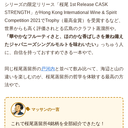
シリーズの限定リリース「桜尾 1st Release CASK
STRENGTH」がHong Kong International Wine & Spirit
Competition 2021でTrophy（最高金賞）を受賞するなど、
世界からも高く評価されとる広島のクラフト蒸溜所や。
「華やかなフルーティさと、ほのかな香ばしさを兼ね備え
たジャパニーズシングルモルトを味わいたい」
っちゅう人
に、自信を持っておすすめできる一本やで。
同じ桜尾蒸留所の
戸河内
と並べて飲み比べて、海辺と山の
違いを楽しむのが、桜尾蒸留所の哲学を体験する最高の方
法やで。
🗣️ マッサンの一言
これで桜尾蒸留所4銘柄を全部紹介できたな！