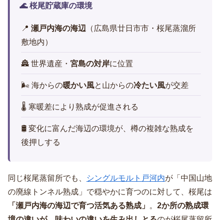
🌊 桜尾貯蔵庫の環境
📍
瀬戸内海の海辺
（広島県廿日市市・桜尾蒸溜所
敷地内）
🏯 世界遺産・
宮島の対岸
に位置
🌬️ 海からの
暖かい風
と山からの
冷たい風
が交差
🌡️ 寒暖差により熟成が促進される
🛢️ 変化に富んだ海辺の環境が、樽の複雑な熟成を
後押しする
同じ桜尾蒸留所でも、
シングルモルト戸河内
が「中国山地
の廃線トンネル熟成」で穏やかに育つのに対して、桜尾は
「瀬戸内海の海辺で育つ活気ある熟成」
。
2か所の熟成環
境の違いが、味わいの違いを生み出しとる
のが桜尾蒸留所