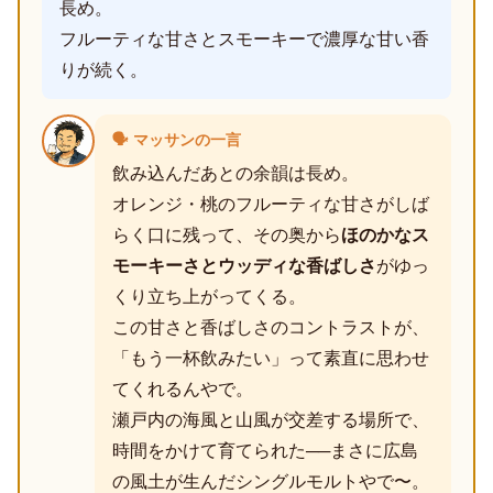
長め。
フルーティな甘さとスモーキーで濃厚な甘い香
りが続く。
🗣️ マッサンの一言
飲み込んだあとの余韻は長め。
オレンジ・桃のフルーティな甘さがしば
らく口に残って、その奥から
ほのかなス
モーキーさとウッディな香ばしさ
がゆっ
くり立ち上がってくる。
この甘さと香ばしさのコントラストが、
「もう一杯飲みたい」って素直に思わせ
てくれるんやで。
瀬戸内の海風と山風が交差する場所で、
時間をかけて育てられた──まさに広島
の風土が生んだシングルモルトやで〜。