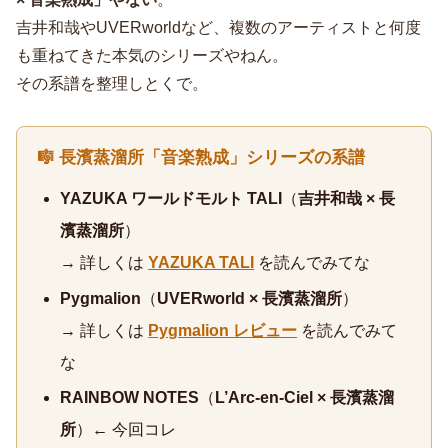
吉井和哉やUVERworldなど、複数のアーティストと何度
も重ねてきた本気のシリーズやねん。
その系譜を整理しとくで。
🎼 長濱蒸溜所「音楽熟成」シリーズの系譜
YAZUKA ワールドモルト TALI
（
吉井和哉 × 長
濱蒸溜所
）
→ 詳しくは
YAZUKA TALI
を読んでみてな
Pygmalion
（
UVERworld × 長濱蒸溜所
）
→ 詳しくは
Pygmalion レビュー
を読んでみて
な
RAINBOW NOTES
（
L’Arc-en-Ciel × 長濱蒸溜
所
）← 今回コレ