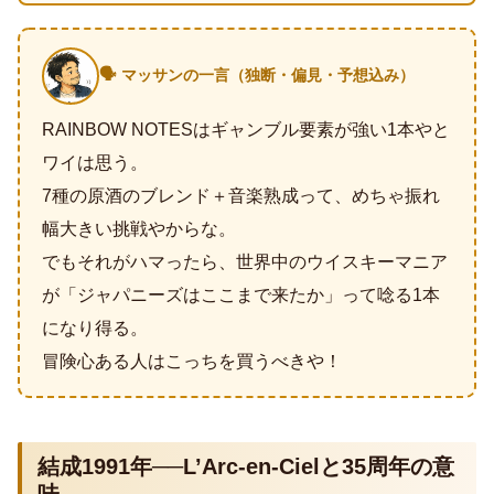
🗣️ マッサンの一言（独断・偏見・予想込み）
RAINBOW NOTESはギャンブル要素が強い1本やと
ワイは思う。
7種の原酒のブレンド＋音楽熟成って、めちゃ振れ
幅大きい挑戦やからな。
でもそれがハマったら、世界中のウイスキーマニア
が「ジャパニーズはここまで来たか」って唸る1本
になり得る。
冒険心ある人はこっちを買うべきや！
結成1991年──L’Arc-en-Cielと35周年の意
味