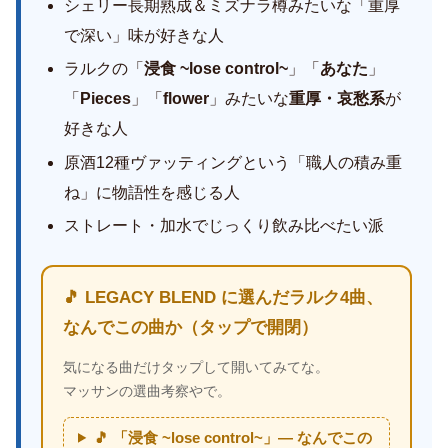
シェリー長期熟成＆ミズナラ樽みたいな「重厚
で深い」味が好きな人
ラルクの「
浸食 ~lose control~
」「
あなた
」
「
Pieces
」「
flower
」みたいな
重厚・哀愁系
が
好きな人
原酒12種ヴァッティングという「職人の積み重
ね」に物語性を感じる人
ストレート・加水でじっくり飲み比べたい派
🎵 LEGACY BLEND に選んだラルク4曲、
なんでこの曲か（タップで開閉）
気になる曲だけタップして開いてみてな。
マッサンの選曲考察やで。
🎵 「浸食 ~lose control~」— なんでこの