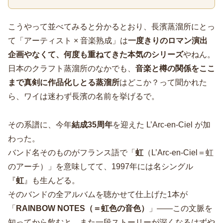
こうやって並べてみると分かるとおり、長濱蒸溜所にとっ
て「アーティスト × 音楽熟成」は
一度きりのロマン演出
企画やなくて、何度も重ねてきた本気のシリーズ
やねん。
日本のクラフト蒸溜所のなかでも、
音楽と樽の関係をここ
まで真剣に作品化しとる蒸溜所
はどこか？って聞かれた
ら、ワイは迷わず長濱の名前を挙げるで。
その系譜に、今年
結成35周年
を迎えた L’Arc-en-Ciel が加
わった。
バンド名そのものがフランス語で「
虹
（L’Arc-en-Ciel＝虹
のアーチ）」を意味してて、1997年には名シングル
『
虹
』も生んどる。
そのバンドの全アルバムを聴かせて仕上げた1本が
「
RAINBOW NOTES（＝虹色の音色）
」――この文脈を
知ってから飲むと、また一段ストーリーが深くなるはずや