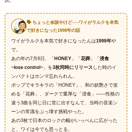
説。
🗣️ ちょっと余談やけど──ワイがラルクを本気
で好きになった1998年の話
ワイがラルクを本気で好きになったんは
1998年
や
で。
あの年の7月8日、「
HONEY
」「
花葬
」「
浸食
~lose control~
」を
3枚同時にリリース
した時のイ
ンパクトはホンマ忘れられん。
ポップでキラキラの「HONEY」、和の妖艶さで攻
める「花葬」、ダークで重厚な「浸食」――性格の
違う3曲を同じ日に世に出すなんて、当時の音楽シ
ーンの常識をぶっ壊す挑戦やった。
あの3枚で日本のロックの幅がいっぺんに広がった
と、ワイは今でも思っとる。