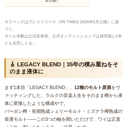
非公開）
※スペックはプレスリリース（PR TIMES 2026年5月公開）に基
づく。
ボトル本数は公式未発表。公式オンラインショップは発売後に2本
とも完売しとる。
🎸 LEGACY BLEND｜35年の積み重ねをそ
のまま液体に
まず1本目「LEGACY BLEND」。
12種のモルト原酒
をヴ
ァッティングした、ラルクの音楽人生をそのまま樽から液
体に変換したような構成やで。
バーボン樽・長期熟成シェリーモルト・ミズナラ樽熟成の
長濱モルト――この3つの軸を聞いただけで、ワイは正直