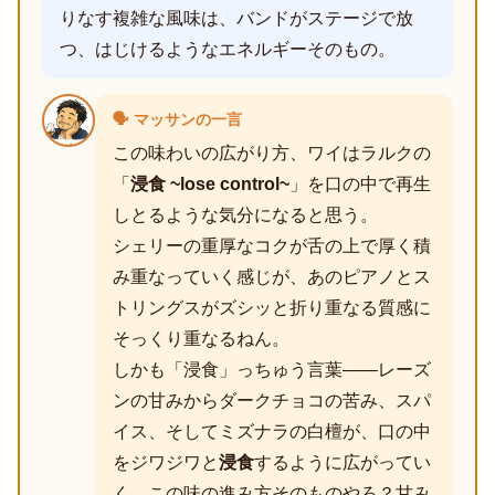
りなす複雑な風味は、バンドがステージで放
つ、はじけるようなエネルギーそのもの。
🗣️ マッサンの一言
この味わいの広がり方、ワイはラルクの
「
浸食 ~lose control~
」を口の中で再生
しとるような気分になると思う。
シェリーの重厚なコクが舌の上で厚く積
み重なっていく感じが、あのピアノとス
トリングスがズシッと折り重なる質感に
そっくり重なるねん。
しかも「浸食」っちゅう言葉――レーズ
ンの甘みからダークチョコの苦み、スパ
イス、そしてミズナラの白檀が、口の中
をジワジワと
浸食
するように広がってい
く、この味の進み方そのものやろ？甘み