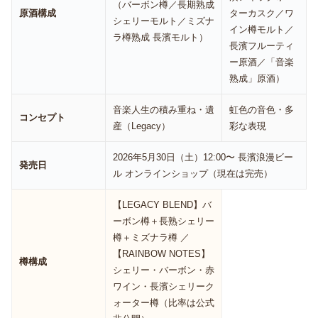
（バーボン樽／長期熟成
原酒構成
ターカスク／ワ
シェリーモルト／ミズナ
イン樽モルト／
ラ樽熟成 長濱モルト）
長濱フルーティ
ー原酒／「音楽
熟成」原酒）
音楽人生の積み重ね・遺
虹色の音色・多
コンセプト
産（Legacy）
彩な表現
2026年5月30日（土）12:00〜 長濱浪漫ビー
発売日
ル オンラインショップ（現在は完売）
【LEGACY BLEND】バ
ーボン樽＋長熟シェリー
樽＋ミズナラ樽 ／
【RAINBOW NOTES】
樽構成
シェリー・バーボン・赤
ワイン・長濱シェリーク
ォーター樽（比率は公式