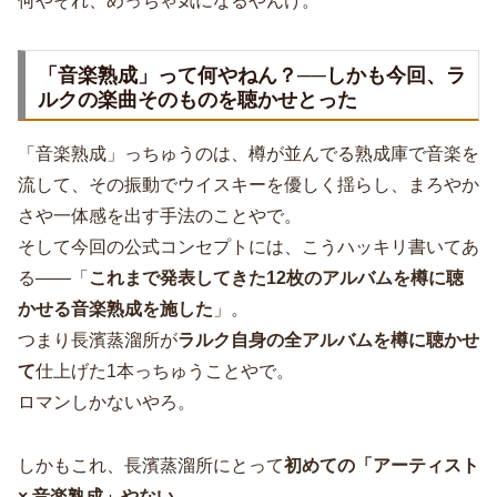
何やそれ、めっちゃ気になるやんけ。
「音楽熟成」って何やねん？──しかも今回、ラ
ルクの楽曲そのものを聴かせとった
「音楽熟成」っちゅうのは、樽が並んでる熟成庫で音楽を
流して、その振動でウイスキーを優しく揺らし、まろやか
さや一体感を出す手法のことやで。
そして今回の公式コンセプトには、こうハッキリ書いてあ
る――「
これまで発表してきた12枚のアルバムを樽に聴
かせる音楽熟成を施した
」。
つまり長濱蒸溜所が
ラルク自身の全アルバムを樽に聴かせ
て
仕上げた1本っちゅうことやで。
ロマンしかないやろ。
しかもこれ、長濱蒸溜所にとって
初めての「アーティスト
× 音楽熟成」やない
。