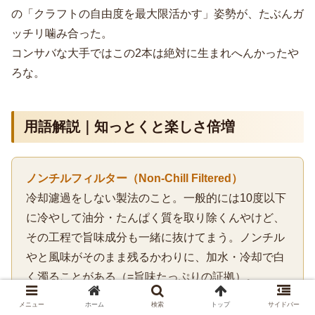
の「クラフトの自由度を最大限活かす」姿勢が、たぶんガ
ッチリ噛み合った。
コンサバな大手ではこの2本は絶対に生まれへんかったや
ろな。
用語解説｜知っとくと楽しさ倍増
ノンチルフィルター（Non-Chill Filtered）
冷却濾過をしない製法のこと。一般的には10度以下
に冷やして油分・たんぱく質を取り除くんやけど、
その工程で旨味成分も一緒に抜けてまう。ノンチル
やと風味がそのまま残るかわりに、加水・冷却で白
く濁ることがある（=旨味たっぷりの証拠）。
ノンカラー（Non-Coloured）
メニュー
ホーム
検索
トップ
サイドバー