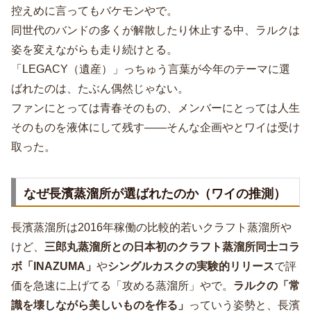
控えめに言ってもバケモンやで。
同世代のバンドの多くが解散したり休止する中、ラルクは
姿を変えながらも走り続けとる。
「LEGACY（遺産）」っちゅう言葉が今年のテーマに選
ばれたのは、たぶん偶然じゃない。
ファンにとっては青春そのもの、メンバーにとっては人生
そのものを液体にして残す――そんな企画やとワイは受け
取った。
なぜ長濱蒸溜所が選ばれたのか（ワイの推測）
長濱蒸溜所は2016年稼働の比較的若いクラフト蒸溜所や
けど、
三郎丸蒸溜所との日本初のクラフト蒸溜所同士コラ
ボ「INAZUMA」
や
シングルカスクの実験的リリース
で評
価を急速に上げてる「攻める蒸溜所」やで。
ラルクの「常
識を壊しながら美しいものを作る」
っていう姿勢と、長濱