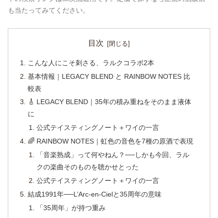
も当たってみてください。
目次
こんな人にこそ刺さる、ラルクコラボ2本
基本情報｜LEGACY BLEND と RAINBOW NOTES 比
較表
🎸 LEGACY BLEND｜35年の積み重ねをそのまま液体
に
公式テイスティングノート＋ワイの一言
🌈 RAINBOW NOTES｜虹色の音色を7種の原酒で表現
「音楽熟成」って何やねん？──しかも今回、ラル
クの楽曲そのものを聴かせとった
公式テイスティングノート＋ワイの一言
結成1991年──L’Arc-en-Cielと35周年の意味
「35周年」が持つ重み