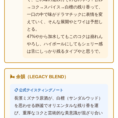
→コク→スパイス→白檀の残り香って、
一口の中で味がドラマチックに表情を変
えていく、そんな展開やとワイは予想し
とる。
47%やから加水してもこのコクは崩れん
やろし、ハイボールにしてもシェリー感
は舌にしっかり残るタイプやと思うで。
🌬️ 余韻（LEGACY BLEND）
📋 公式テイスティングノート
長濱ミズナラ原酒が、白檀（サンダルウッド）
を思わせる静謐でオリエンタルな残り香を運
び、重厚なコクと芸術的な美意識が混ざり合い