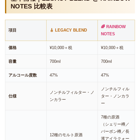
NOTES 比較表
🌈 RAINBOW
項目
🎸 LEGACY BLEND
NOTES
価格
¥10,000＋税
¥10,000＋税
容量
700ml
700ml
アルコール度数
47%
47%
ノンチルフィル
ノンチルフィルター・ノ
仕様
ター・ノンカラ
ンカラー
ー
7種の原酒
（シェリー樽／
バーボン樽／長
12種のモルト原酒
濱アイラクォー