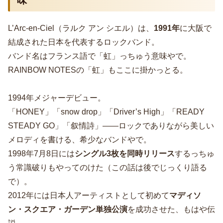
L’Arc-en-Ciel（ラルク アン シエル）は、
1991年
に大阪で
結成された日本を代表するロックバンド。
バンド名はフランス語で「虹」っちゅう意味やで。
RAINBOW NOTESの「虹」もここに掛かっとる。
1994年メジャーデビュー。
「HONEY」「snow drop」「Driver’s High」「READY
STEADY GO」「叙情詩」――ロックでありながら美しい
メロディを書ける、希少なバンドやで。
1998年7月8日には
シングル3枚を同時リリース
するっちゅ
う常識破りもやってのけた（この話は後でじっくり語る
で）。
2012年には日本人アーティストとして初めて
マディソ
ン・スクエア・ガーデン単独公演
を成功させた、もはや伝