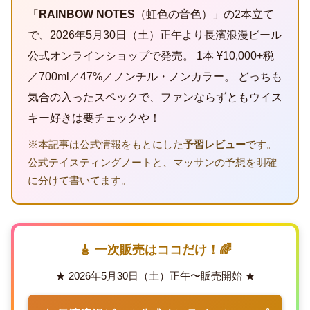
「
RAINBOW NOTES
（虹色の音色）」の2本立て
で、2026年5月30日（土）正午より長濱浪漫ビール
公式オンラインショップで発売。 1本 ¥10,000+税
／700ml／47%／ノンチル・ノンカラー。 どっちも
気合の入ったスペックで、ファンならずともウイス
キー好きは要チェックや！
※本記事は公式情報をもとにした
予習レビュー
です。
公式テイスティングノートと、マッサンの予想を明確
に分けて書いてます。
🎸 一次販売はココだけ！🌈
★ 2026年5月30日（土）正午〜販売開始 ★