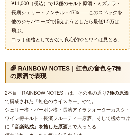
¥11,000（税込）で12種のモルト原酒・ミズナラ・
長期シェリー・ノンチル・47%――このスペックを
他のジャパニーズで揃えようとしたら最低1.5万は
飛ぶ。
コラボ価格としてかなり良心的やとワイは見とる。
🌈 RAINBOW NOTES｜虹色の音色を7種
の原酒で表現
2本目「RAINBOW NOTES」は、その名の通り
7種の原酒
で構成された「虹色のウイスキー」やで。
シェリー樽・バーボン樽・長濱アイラクォーターカスク・
ワイン樽モルト・長濱フルーティー原酒、そして極めつけ
に
「音楽熟成」を施した原酒
まで入っとる。