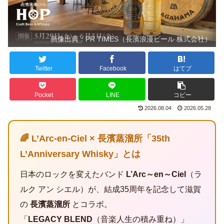
画像出典：PR TIMES（長濱浪漫ビール 株式会社）
Twitter
Facebook
はてブ
Pocket
LINE
コピー
2026.08.04
2026.05.28
🌈 L’Arc-en-Ciel × 長濱蒸溜所「35th
L’Anniversary Whisky」とは
日本のロックを変えたバンド
L’Arc～en～Ciel
（ラ
ルク アン シエル）が、結成35周年を記念して滋賀
の
長濱蒸溜所
とコラボ。
「
LEGACY BLEND
（音楽人生の積み重ね）」