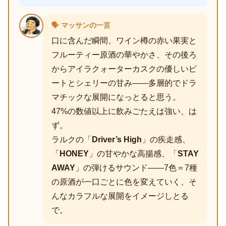
🗣️ マッサンの一言
口に含んだ瞬間、ワイン樽の赤い果実と
フルーティー原酒の華やかさ、その後ろ
からアイラクォーターカスクの優しいピ
ートとシェリーの甘み――多層的でドラ
マチックな展開になっとると思う。
47%の数値以上に飲みごたえは強い、は
ず。
ラルクの「
Driver’s High
」の疾走感、
「
HONEY
」の甘やかな高揚感、「
STAY
AWAY
」の弾けるサウンド――7色＝7種
の原酒が一口ごとに色を変えていく、そ
んなカラフルな展開をイメージしとる
で。