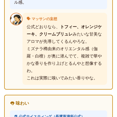
ル感。
🗣️ マッサンの妄想
公式どおりなら、
トフィー、オレンジケ
ーキ、クリームブリュレ
みたいな甘美な
アロマが先導してくるんやろな。
ミズナラ樽由来のオリエンタル感（伽
羅・白檀）が奥に潜んでて、複雑で華や
かな香りを作り上げとるんやと想像する
わ。
これは実際に嗅いでみたい香りやな。
👅 味わい
📕 公式テイスティング（長濱蒸溜所公式）