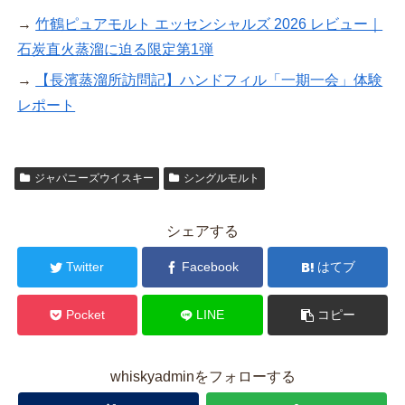
→
竹鶴ピュアモルト エッセンシャルズ 2026 レビュー｜
石炭直火蒸溜に迫る限定第1弾
→
【長濱蒸溜所訪問記】ハンドフィル「一期一会」体験
レポート
ジャパニーズウイスキー
シングルモルト
シェアする
Twitter
Facebook
はてブ
Pocket
LINE
コピー
whiskyadminをフォローする