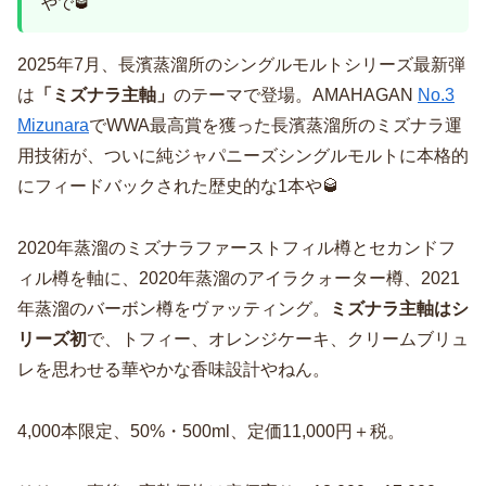
やで🥃
2025年7月、長濱蒸溜所のシングルモルトシリーズ最新弾
は
「ミズナラ主軸」
のテーマで登場。AMAHAGAN
No.3
Mizunara
でWWA最高賞を獲った長濱蒸溜所のミズナラ運
用技術が、ついに純ジャパニーズシングルモルトに本格的
にフィードバックされた歴史的な1本や🥃
2020年蒸溜のミズナラファーストフィル樽とセカンドフ
ィル樽を軸に、2020年蒸溜のアイラクォーター樽、2021
年蒸溜のバーボン樽をヴァッティング。
ミズナラ主軸はシ
リーズ初
で、トフィー、オレンジケーキ、クリームブリュ
レを思わせる華やかな香味設計やねん。
4,000本限定、50%・500ml、定価11,000円＋税。