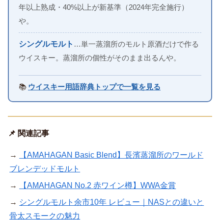
年以上熟成・40%以上が新基準（2024年完全施行）
や。
シングルモルト
…単一蒸溜所のモルト原酒だけで作る
ウイスキー。蒸溜所の個性がそのまま出るんや。
📚
ウイスキー用語辞典トップで一覧を見る
📌 関連記事
→
【AMAHAGAN Basic Blend】長濱蒸溜所のワールド
ブレンデッドモルト
→
【AMAHAGAN No.2 赤ワイン樽】WWA金賞
→
シングルモルト余市10年 レビュー｜NASとの違いと
骨太スモークの魅力