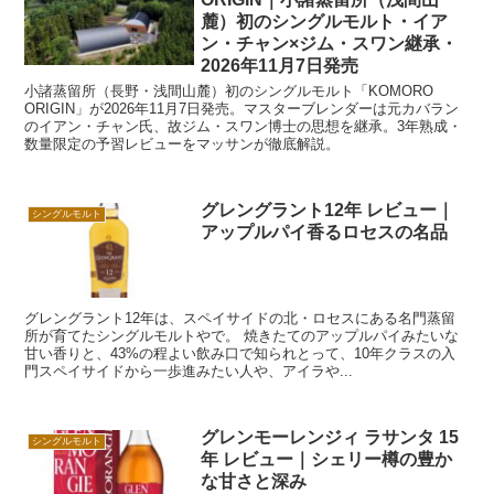
麓）初のシングルモルト・イア
ン・チャン×ジム・スワン継承・
2026年11月7日発売
小諸蒸留所（長野・浅間山麓）初のシングルモルト「KOMORO
ORIGIN」が2026年11月7日発売。マスターブレンダーは元カバラン
のイアン・チャン氏、故ジム・スワン博士の思想を継承。3年熟成・
数量限定の予習レビューをマッサンが徹底解説。
グレングラント12年 レビュー｜
シングルモルト
アップルパイ香るロセスの名品
グレングラント12年は、スペイサイドの北・ロセスにある名門蒸留
所が育てたシングルモルトやで。 焼きたてのアップルパイみたいな
甘い香りと、43%の程よい飲み口で知られとって、10年クラスの入
門スペイサイドから一歩進みたい人や、アイラや...
グレンモーレンジィ ラサンタ 15
シングルモルト
年 レビュー｜シェリー樽の豊か
な甘さと深み