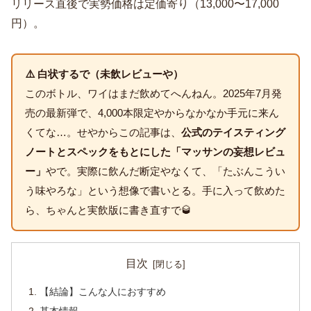
リリース直後で実勢価格は定価寄り（13,000〜17,000
円）。
⚠️ 白状するで（未飲レビューや）
このボトル、ワイはまだ飲めてへんねん。2025年7月発
売の最新弾で、4,000本限定やからなかなか手元に来ん
くてな…。せやからこの記事は、
公式のテイスティング
ノートとスペックをもとにした「マッサンの妄想レビュ
ー」
やで。実際に飲んだ断定やなくて、「たぶんこうい
う味やろな」という想像で書いとる。手に入って飲めた
ら、ちゃんと実飲版に書き直すで🥃
目次
【結論】こんな人におすすめ
基本情報