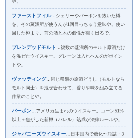
や。
ファーストフィル
…シェリーやバーボンを抜いた樽
を、その蒸溜所が使うんが1回目っちゅう意味や。使い
回した樽より、前の酒と木の個性が濃く出るで。
ブレンデッドモルト
…複数の蒸溜所のモルト原酒だけ
を混ぜたウイスキー。グレーンは入れへんのがポイン
トや。
ヴァッティング
…同じ種類の原酒どうし（モルトなら
モルト同士）を混ぜ合わせて、香りや味を組み立てる
作業のことや。
バーボン
…アメリカ生まれのウイスキー。コーン51%
以上＋焦がした新樽（バレル）熟成が法律ルールや。
ジャパニーズウイスキー
…日本国内で糖化〜瓶詰・3