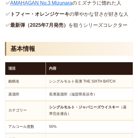
✅
AMAHAGAN No.3 Mizunara
のミズナラに惚れた人
✅
トフィー・オレンジケーキ
の華やかな甘さが好きな人
✅
最新弾（2025年7月発売）
を狙うシリーズコレクター
基本情報
項目
内容
銘柄名
シングルモルト長濱 THE SIXTH BATCH
蒸溜所
長濱蒸溜所（滋賀県長浜市）
シングルモルト・ジャパニーズウイスキー
（基
カテゴリー
準完全適合）
アルコール度数
50%