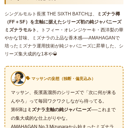
シングルモルト長濱 THE SIXTH BATCHは、
ミズナラ樽
（FF＋SF）を主軸に据えたシリーズ初の純ジャパニーズ
ミズナラモルト
。トフィー・オレンジケーキ・西洋梨の華
やかな甘味、ミズナラの上品な香木感──AMAHAGANで
培ったミズナラ運用技術が純ジャパニーズに昇華した、シ
リーズ集大成的な1本や🥃
🗣️ マッサンの妄想（独断・偏見込み）
マッサン、長濱蒸溜所のシリーズで「次に何が来る
んやろ」って毎回ワクワクしながら待ってる。
第6弾は
ミズナラ主軸の純ジャパニーズ
──これまで
の集大成的な仕上がりやな。
AMAHAGAN No.3 Mizunaraから始まったミズナラ