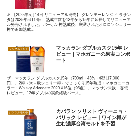
🎉 【2025年5月14日 リニューアル発売】 グレンモーレンジィ ラサン
タは2025年5月14日、熟成年数を12年から15年に延長してリニューア
ル発売されました。バーボン樽熟成後、厳選されたオロロソシェリー
樽で追加熟成...
マッカラン ダブルカスク15年 レ
シングルモルト
ビュー｜マホガニーの果実コンポ
ート
ザ・マッカラン ダブルカスク15年（700ml・43%・税別17,000
円）。2樽（米＋欧シェリー樽）でじっくり15年熟成・マホガニーカ
ラー・Whisky Advocate 2020 #16位（93点）。マッサン未飲・妄想
レビュー、12年ダブルの実飲経験ベース。
カバラン ソリスト ヴィーニョ・
シングルモルト
バリック レビュー｜ワイン樽が
生む濃厚台湾モルトを予習