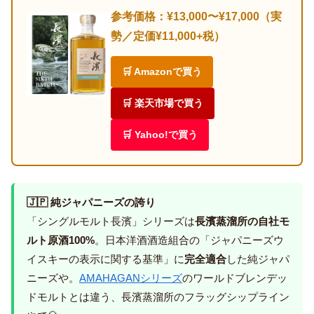
参考価格：¥13,000〜¥17,000（実
勢／定価¥11,000+税）
🛒 Amazonで買う
🛒 楽天市場で買う
🛒 Yahoo!で買う
🇯🇵 純ジャパニーズの誇り
「シングルモルト長濱」シリーズは
長濱蒸溜所の自社モ
ルト原酒100%
。日本洋酒酒造組合の「ジャパニーズウ
イスキーの表示に関する基準」に
完全適合
した純ジャパ
ニーズや。
AMAHAGANシリーズ
のワールドブレンデッ
ドモルトとは違う、長濱蒸溜所のフラッグシップライン