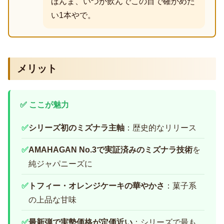
ほんま、いつか飲んでこの目で確かめた
い1本やで。
メリット
✅ ここが魅力
✅
シリーズ初のミズナラ主軸
：歴史的なリリース
✅
AMAHAGAN No.3で実証済みのミズナラ技術
を
純ジャパニーズに
✅
トフィー・オレンジケーキの華やかさ
：菓子系
の上品な甘味
✅
最新弾で実勢価格が定価近い
：シリーズで最も