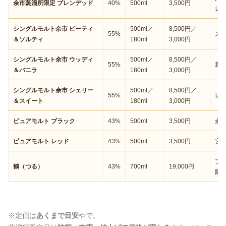
余市蒸溜所限定 ブレンデッド
40%
500ml
3,500円
レ
シングルモルト余市 ピーティ
500ml／
8,500円／
55%
ス
＆ソルティ
180ml
3,000円
シングルモルト余市 ウッディ
500ml／
8,500円／
55%
新
＆バニラ
180ml
3,000円
シングルモルト余市 シェリー
500ml／
8,500円／
55%
レ
＆スイート
180ml
3,000円
ピュアモルト ブラック
43%
500ml
3,500円
余
ピュアモルト レッド
43%
500ml
3,500円
宮
プ
鶴（つる）
43%
700ml
19,000円
限
※定価は
あくまで目安
やで。