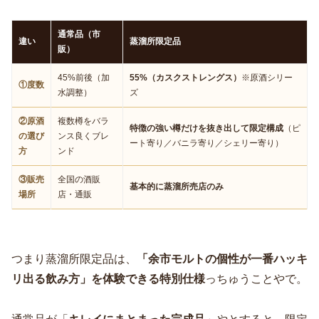
通常品（市
違い
蒸溜所限定品
販）
45%前後（加
55%（カスクストレングス）
※原酒シリー
①度数
水調整）
ズ
②原酒
複数樽をバラ
特徴の強い樽だけを抜き出して限定構成
（ピ
の選び
ンス良くブレ
ート寄り／バニラ寄り／シェリー寄り）
方
ンド
③販売
全国の酒販
基本的に蒸溜所売店のみ
場所
店・通販
つまり蒸溜所限定品は、
「余市モルトの個性が一番ハッキ
リ出る飲み方」を体験できる特別仕様
っちゅうことやで。