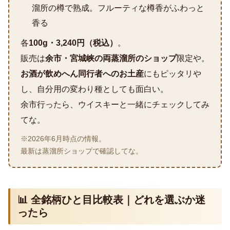
溜所の樽で熟成。フルーティな樽香がふわっと
香る
各
100g・3,240円（税込）
。
販売は
余市・宮城峡の両蒸溜所のショップ
限定や。
お酒が飲めへん同行者へのお土産
にもピッタリや
し、自分用の変わり種としても面白い。
余市行ったら、ウイスキーと一緒にチェックしてみ
てな。
※2026年6月時点の情報。
最新は蒸溜所ショップで確認してな。
📊 全銘柄ひと目比較表｜どれを選ぶか迷
ったら