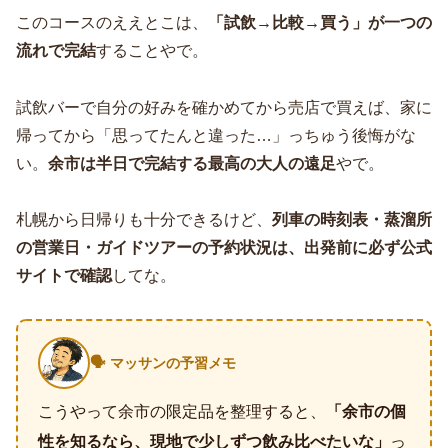
このコースのええとこは、
「試飲→比較→買う」が一つの
流れで完結
することやで。
試飲バーで自分の好みを確かめてから売店で買えば、家に
帰ってから「思ってたんと違った…」っちゅう後悔がな
い。
余市は半日で完結する最高の大人の遠足
やで。
札幌から日帰りも十分できるけど、
列車の時刻表・蒸溜所
の営業日・ガイドツアーの予約状況は、出発前に必ず公式
サイトで確認
してな。
🗣️ マッサンの予習メモ
こうやって余市の限定品を整理すると、
「余市の個
性を知るなら、現地で少しずつ飲み比べたいな」
っ