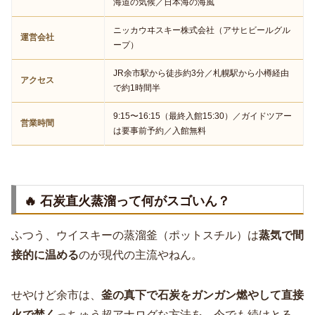
海道の気候／日本海の海風
ニッカウヰスキー株式会社（アサヒビールグル
運営会社
ープ）
JR余市駅から徒歩約3分／札幌駅から小樽経由
アクセス
で約1時間半
9:15〜16:15（最終入館15:30）／ガイドツアー
営業時間
は要事前予約／入館無料
🔥 石炭直火蒸溜って何がスゴいん？
ふつう、ウイスキーの蒸溜釜（ポットスチル）は
蒸気で間
接的に温める
のが現代の主流やねん。
せやけど余市は、
釜の真下で石炭をガンガン燃やして直接
火で焚く
っちゅう超アナログな方法を、今でも続けとる。