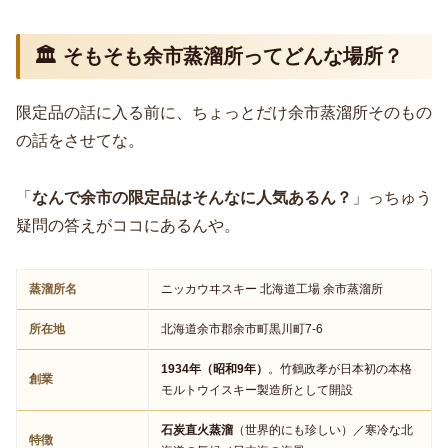
🏛️ そもそも余市蒸溜所ってどんな場所？
限定品の話に入る前に、ちょっとだけ余市蒸溜所そのもの
の話をさせてな。
「
なんで余市の限定品はそんなに人気あるん？
」っちゅう
疑問の答えがココにあるんや。
蒸溜所名
ニッカウヰスキー 北海道工場 余市蒸溜所
所在地
北海道余市郡余市町黒川町7-6
1934年（昭和9年）
。竹鶴政孝が日本初の本格
創業
モルトウイスキー製造所として開設
石炭直火蒸溜
（世界的にも珍しい）／寒冷な北
特徴