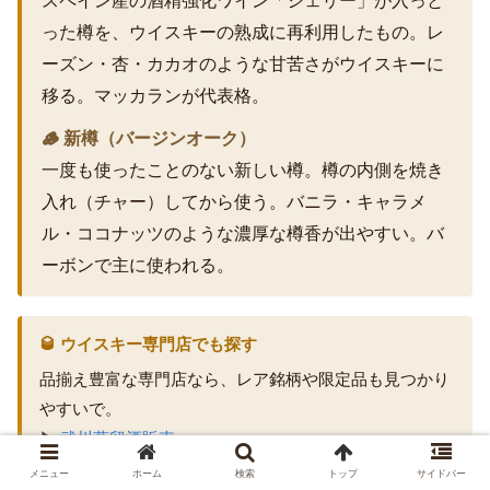
スペイン産の酒精強化ワイン「シェリー」が入っと
った樽を、ウイスキーの熟成に再利用したもの。レ
ーズン・杏・カカオのような甘苦さがウイスキーに
移る。マッカランが代表格。
🪵 新樽（バージンオーク）
一度も使ったことのない新しい樽。樽の内側を焼き
入れ（チャー）してから使う。バニラ・キャラメ
ル・ココナッツのような濃厚な樽香が出やすい。バ
ーボンで主に使われる。
🥃 ウイスキー専門店でも探す
品揃え豊富な専門店なら、レア銘柄や限定品も見つかり
やすいで。
▶
武川蒸留酒販売
▶
MALKS（モルクス）
メニュー
ホーム
検索
トップ
サイドバー