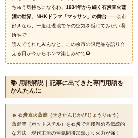
ちゅう気持ちになるわ。
1934年から続く石炭直火蒸
溜の世界、NHKドラマ「マッサン」の舞台
——余市
好きなら、一度は現地でその空気を感じてみたい場
所やで。
読んでくれたみんなと、この余市の限定品を語り合
える日が今からホンマ楽しみやで🥃
📚 用語解説｜記事に出てきた専門用語を
かんたんに
🔥 石炭直火蒸溜（せきたんじかびじょうりゅう）
蒸溜釜（ポットスチル）を石炭で直接温める伝統的
な方法。現代主流の蒸気間接加熱より火力が強く、