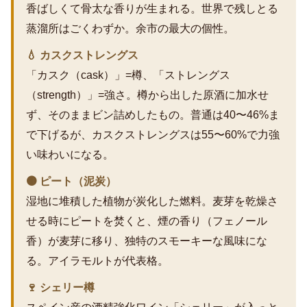
香ばしくて骨太な香りが生まれる。世界で残しとる
蒸溜所はごくわずか。余市の最大の個性。
💧 カスクストレングス
「カスク（cask）」=樽、「ストレングス
（strength）」=強さ。樽から出した原酒に加水せ
ず、そのままビン詰めしたもの。普通は40〜46%ま
で下げるが、カスクストレングスは55〜60%で力強
い味わいになる。
🟤 ピート（泥炭）
湿地に堆積した植物が炭化した燃料。麦芽を乾燥さ
せる時にピートを焚くと、煙の香り（フェノール
香）が麦芽に移り、独特のスモーキーな風味にな
る。アイラモルトが代表格。
🍷 シェリー樽