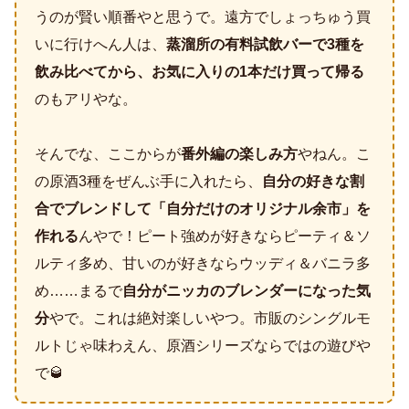
うのが賢い順番やと思うで。遠方でしょっちゅう買
いに行けへん人は、
蒸溜所の有料試飲バーで3種を
飲み比べてから、お気に入りの1本だけ買って帰る
のもアリやな。
そんでな、ここからが
番外編の楽しみ方
やねん。こ
の原酒3種をぜんぶ手に入れたら、
自分の好きな割
合でブレンドして「自分だけのオリジナル余市」を
作れる
んやで！ピート強めが好きならピーティ＆ソ
ルティ多め、甘いのが好きならウッディ＆バニラ多
め……まるで
自分がニッカのブレンダーになった気
分
やで。これは絶対楽しいやつ。市販のシングルモ
ルトじゃ味わえん、原酒シリーズならではの遊びや
で🥃