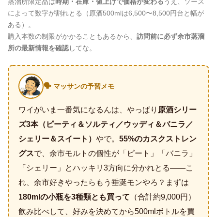
蒸溜所限定品は
時期・在庫・値上げで価格が変わる
うえ、ソース
によって数字が割れとる（原酒500mlは6,500〜8,500円台と幅が
ある）。
購入本数の制限がかかることもあるから、
訪問前に必ず余市蒸溜
所の最新情報を確認
してな。
🗣️ マッサンの予習メモ
ワイがいま一番気になるんは、やっぱり
原酒シリー
ズ3本（ピーティ＆ソルティ／ウッディ＆バニラ／
シェリー＆スイート）
やで。
55%のカスクストレン
グス
で、余市モルトの個性が「ピート」「バニラ」
「シェリー」とハッキリ3方向に分かれとる——こ
れ、余市好きやったらもう垂涎モンやろ？まずは
180mlの小瓶を3種類とも買って
（合計約9,000円）
飲み比べして、好みを決めてから500mlボトルを買