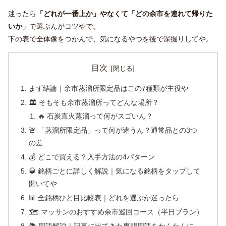
迷ったら
「どれが一番上か」やなくて「どの余市を連れて帰りた
いか」
で選ぶんがコツやで。
下の表で全体像をつかんで、気になるやつを後で深掘りしてや。
目次
まず結論｜余市蒸溜所限定品はこの7種類が主役や
🏛️ そもそも余市蒸溜所ってどんな場所？
🔥 石炭直火蒸溜って何がスゴいん？
🚨 「蒸溜所限定品」って何が違うん？通常品との3つ
の差
💰 どこで買える？入手方法の4パターン
🥃 銘柄ごとに詳しく解説｜気になる銘柄をタップして
開いてや
📊 全銘柄ひと目比較表｜どれを選ぶか迷ったら
🗺️ マッサンのおすすめ余市巡回コース（半日プラン）
📚 用語解説｜記事に出てきた専門用語をかんたんに