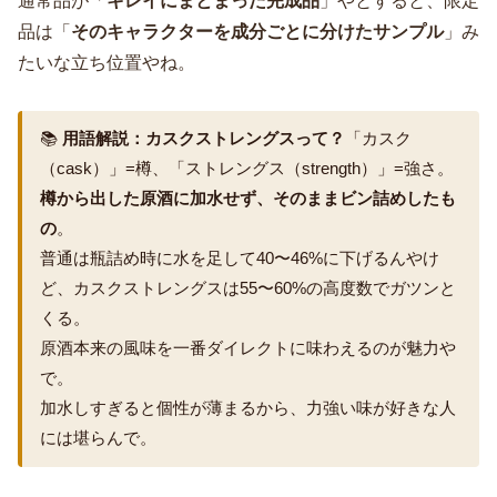
通常品が「
キレイにまとまった完成品
」やとすると、限定
品は「
そのキャラクターを成分ごとに分けたサンプル
」み
たいな立ち位置やね。
📚
用語解説：カスクストレングスって？
「カスク
（cask）」=樽、「ストレングス（strength）」=強さ。
樽から出した原酒に加水せず、そのままビン詰めしたも
の
。
普通は瓶詰め時に水を足して40〜46%に下げるんやけ
ど、カスクストレングスは55〜60%の高度数でガツンと
くる。
原酒本来の風味を一番ダイレクトに味わえるのが魅力や
で。
加水しすぎると個性が薄まるから、力強い味が好きな人
には堪らんで。