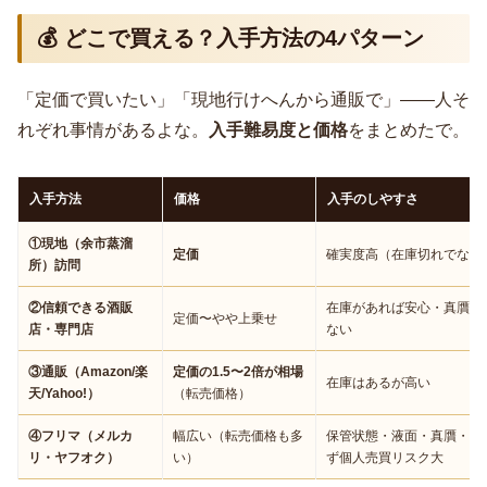
💰 どこで買える？入手方法の4パターン
「定価で買いたい」「現地行けへんから通販で」——人そ
れぞれ事情があるよな。
入手難易度と価格
をまとめたで。
入手方法
価格
入手のしやすさ
①現地（余市蒸溜
定価
確実度高（在庫切れでなけ
所）訪問
②信頼できる酒販
在庫があれば安心・真贋の
定価〜やや上乗せ
店・専門店
ない
③通販（Amazon/楽
定価の1.5〜2倍が相場
在庫はあるが高い
天/Yahoo!）
（転売価格）
④フリマ（メルカ
幅広い（転売価格も多
保管状態・液面・真贋・配
リ・ヤフオク）
い）
ず個人売買リスク大