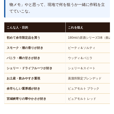
物メモ」やと思って、現地で何を狙うか一緒に作戦を立
てていこな。
こんな人・目的
これを狙え
初めて余市限定品を買う
180mlの原酒シリーズ3本（飲み
スモーク・潮の香りが好き
ピーティ＆ソルティ
バニラ・樽の甘さが好き
ウッディ＆バニラ
シェリー・ドライフルーツが好き
シェリー＆スイート
お土産・飲みやすさ重視
蒸溜所限定ブレンデッド
余市らしい重厚感が好き
ピュアモルト ブラック
宮城峡寄りの華やかさが好き
ピュアモルト レッド