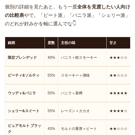
個別の詳細を見たあと、もう一度
全体を見渡したい人向け
の比較表
やで。「ピート派」「バニラ派」「シェリー派」
のどれが好みかを軸に選んでな👇
銘柄
度数
主役の味
甘さ
限定ブレンデッド
40%
バニラ＋軽スモーキー
★★★☆☆
ピーティ&ソルティ
55%
スモーキー＋潮味
★★☆☆☆
ウッディ&バニラ
55%
バニラ＋新樽
★★★★★
シェリー&スイート
55%
レーズン＋カカオ
★★★★☆
ピュアモルト ブラッ
43%
モルトの重厚＋ピート
★★☆☆☆
ク