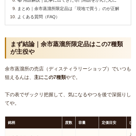
まとめ｜余市蒸溜所限定品は「現地で買う」のが正解
よくある質問（FAQ）
まず結論｜余市蒸溜所限定品はこの7種類
が主役や
余市蒸溜所の売店（ディスティラリーショップ）でいつも
狙えるんは、
主にこの7種類
やで。
下の表でザックリ把握して、気になるやつを後で深掘りし
てや。
銘柄
度数
容量
定価目安
ひ
入