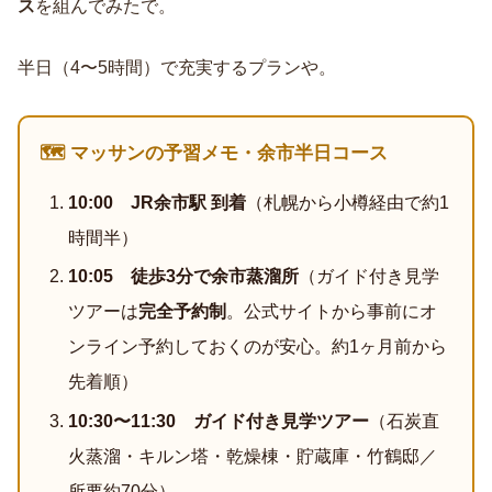
ス
を組んでみたで。
半日（4〜5時間）で充実するプランや。
🗺️ マッサンの予習メモ・余市半日コース
10:00 JR余市駅 到着
（札幌から小樽経由で約1
時間半）
10:05 徒歩3分で余市蒸溜所
（ガイド付き見学
ツアーは
完全予約制
。公式サイトから事前にオ
ンライン予約しておくのが安心。約1ヶ月前から
先着順）
10:30〜11:30 ガイド付き見学ツアー
（石炭直
火蒸溜・キルン塔・乾燥棟・貯蔵庫・竹鶴邸／
所要約70分）