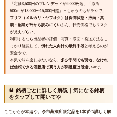
「定価3,500円のブレンデッドが6,000円超」「原酒
500mlが13,000〜15,000円超」っちゅうのもザラやで。
フリマ（メルカリ・ヤフオク）は保管状態・液面・真
贋・配送が外から読みにくい
ぶん、転売価格でもリスク
が見えづらい。
利用するなら出品者の評価・写真・液面・発送方法をし
っかり確認して、
慣れた人向けの最終手段
と考えるのが
安全やで。
本気で味を楽しみたいなら、
多少手間でも現地、なけれ
ば信頼できる酒販店で買う方が満足度は段違い
やで。
🥃 銘柄ごとに詳しく解説｜気になる銘柄
をタップして開いてや
ここからが本編や。
余市蒸溜所限定品を1本ずつ詳しく解