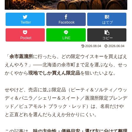
Twitter
Facebook
はてブ
Pocket
LINE
コピー
2026.08.04
2026.06.04
「
余市蒸溜所
に行ったら、どの限定ウイスキーを買えばえ
えんやろ？」——北海道の余市町まで足を運ぶなら、せっ
かくやから
現地でしか買えん限定品
を狙いたいよな。
せやけど、売店に並ぶ限定品（ピーティ＆ソルティ／ウッ
ディ＆バニラ／シェリー＆スイート／蒸溜所限定ブレンデ
ッド／ピュアモルト ブラック・レッド）は、名前だけや
と正直どれを選んだらええか分かりにくい。
この記事は、
味の方向性・価格目安・選び方に分けて整理