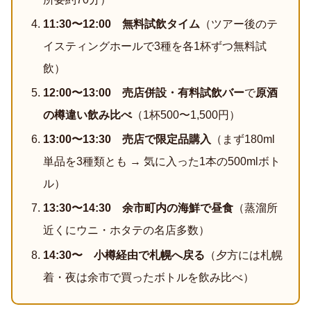
11:30〜12:00 無料試飲タイム
（ツアー後のテ
イスティングホールで3種を各1杯ずつ無料試
飲）
12:00〜13:00 売店併設・有料試飲バー
で
原酒
の樽違い飲み比べ
（1杯500〜1,500円）
13:00〜13:30 売店で限定品購入
（まず180ml
単品を3種類とも → 気に入った1本の500mlボト
ル）
13:30〜14:30 余市町内の海鮮で昼食
（蒸溜所
近くにウニ・ホタテの名店多数）
14:30〜 小樽経由で札幌へ戻る
（夕方には札幌
着・夜は余市で買ったボトルを飲み比べ）