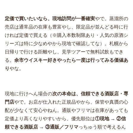
定価で買いたいなら、現地訪問が一番確実
やで。蒸溜所の
売店は通常品の在庫も豊富やし、限定品が並んどる時に行
ければ定価で買える（※購入本数制限あり・人気の原酒シ
リーズは特に少なめやから現地で確認してな）。札幌から
日帰りで行ける距離やし、見学ツアーで無料試飲もでき
る。
余市ウイスキー好きやったら一度は行ってみる価値あ
り
やな。
現地に行けへん場合の
次の本命は、信頼できる酒販店・専
門店
やで。お店が仕入れた正規品やから、保管や真贋の心
配が少なくて安心やねん。通販やフリマは在庫があっても
定価より高くなりやすいから、優先順位は
①現地 → ②信
頼できる酒販店 → ③通販／フリマ
っちゅう順で考えるん