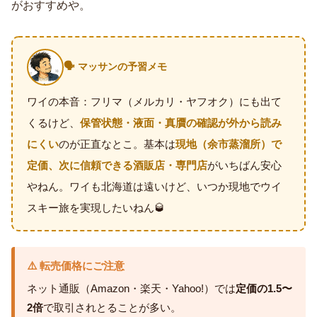
がおすすめや。
🗣️ マッサンの予習メモ
ワイの本音：フリマ（メルカリ・ヤフオク）にも出て
くるけど、
保管状態・液面・真贋の確認が外から読み
にくい
のが正直なとこ。基本は
現地（余市蒸溜所）で
定価、次に信頼できる酒販店・専門店
がいちばん安心
やねん。ワイも北海道は遠いけど、いつか現地でウイ
スキー旅を実現したいねん🥃
⚠️ 転売価格にご注意
ネット通販（Amazon・楽天・Yahoo!）では
定価の1.5〜
2倍
で取引されとることが多い。