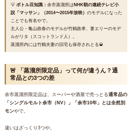
💡
ボトル豆知識：
余市蒸溜所は
NHK朝の連続テレビ小
説「マッサン」（2014〜2015年放映）
のモデルになった
ことでも有名やで。
主人公・亀山政春のモデルが竹鶴政孝、妻エリーのモデ
ルがリタ（スコットランド人）。
蒸溜所内には竹鶴夫妻の旧宅も保存されとる🥃
🚨 「蒸溜所限定品」って何が違うん？通
常品との3つの差
余市蒸溜所限定品は、スーパーや酒屋で売っとる
通常品の
「シングルモルト余市（NV）」「余市10年」とは全然別
モン
やで。
違いはざっくり3つや。